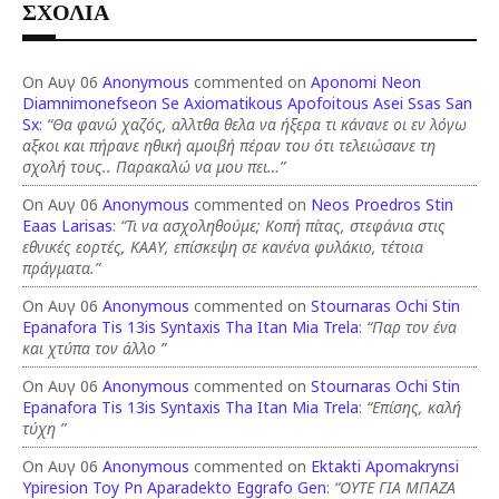
ΣΧΟΛΙΑ
On Αυγ 06
Anonymous
commented on
Aponomi Neon
Diamnimonefseon Se Axiomatikous Apofoitous Asei Ssas San
Sx
:
“Θα φανώ χαζός, αλλτθα θελα να ήξερα τι κάνανε οι εν λόγω
αξκοι και πήρανε ηθική αμοιβή πέραν του ότι τελειώσανε τη
σχολή τους.. Παρακαλώ να μου πει…”
On Αυγ 06
Anonymous
commented on
Neos Proedros Stin
Eaas Larisas
:
“Τι να ασχοληθούμε; Κοπή πίτας, στεφάνια στις
εθνικές εορτές, ΚΑΑΥ, επίσκεψη σε κανένα φυλάκιο, τέτοια
πράγματα.”
On Αυγ 06
Anonymous
commented on
Stournaras Ochi Stin
Epanafora Tis 13is Syntaxis Tha Itan Mia Trela
:
“Παρ τον ένα
και χτύπα τον άλλο ”
On Αυγ 06
Anonymous
commented on
Stournaras Ochi Stin
Epanafora Tis 13is Syntaxis Tha Itan Mia Trela
:
“Επίσης, καλή
τύχη ”
On Αυγ 06
Anonymous
commented on
Ektakti Apomakrynsi
Ypiresion Toy Pn Aparadekto Eggrafo Gen
:
“ΟΥΤΕ ΓΙΑ ΜΠΑΖΑ