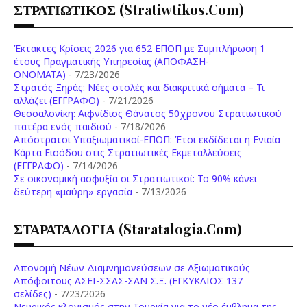
ΣΤΡΑΤΙΩΤΙΚΟΣ (stratiwtikos.com)
Έκτακτες Κρίσεις 2026 για 652 ΕΠΟΠ με Συμπλήρωση 1
έτους Πραγματικής Υπηρεσίας (ΑΠΟΦΑΣΗ-
ONOMATA)
- 7/23/2026
Στρατός Ξηράς: Νέες στολές και διακριτικά σήματα – Τι
αλλάζει (ΕΓΓΡΑΦΟ)
- 7/21/2026
Θεσσαλονίκη: Αιφνίδιος Θάνατος 50χρονου Στρατιωτικού
πατέρα ενός παιδιού
- 7/18/2026
Απόστρατοι Υπαξιωματικοί-ΕΠΟΠ: Έτσι εκδίδεται η Ενιαία
Κάρτα Εισόδου στις Στρατιωτικές Εκμεταλλεύσεις
(ΕΓΓΡΑΦΟ)
- 7/14/2026
Σε οικονομική ασφυξία οι Στρατιωτικοί: Το 90% κάνει
δεύτερη «μαύρη» εργασία
- 7/13/2026
ΣΤΑΡΑΤΑΛΟΓΙΑ (staratalogia.com)
Απονομή Νέων Διαμνημονεύσεων σε Αξιωματικούς
Απόφοιτους ΑΣΕΙ-ΣΣΑΣ-ΣΑΝ Σ.Ξ. (ΕΓΚΥΚΛΙΟΣ 137
σελίδες)
- 7/23/2026
Νευρικός κλονισμός στην Τουρκία για το νέο έμβλημα της