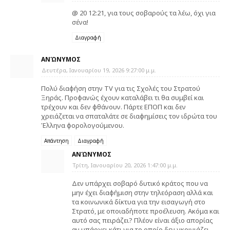
@ 20 12:21, για τους σοβαρούς τα λέω, όχι για
σένα!
Διαγραφή
ΑΝΏΝΥΜΟΣ
Δευτέρα, Ιανουαρίου 19, 2026 9:27:00 μ.μ.
Πολύ διαφήση στην ΤV για τις Σχολές του Στρατού
Ξηράς. Προφανώς έχουν καταλάβει τι θα συμβεί και
τρέχουν και δεν φθάνουν. Πάρτε ΕΠΟΠ και δεν
χρειάζεται να σπαταλάτε σε διαφημίσεις τον ιδρώτα του
Έλληνα φορολογούμενου.
Απάντηση
Διαγραφή
ΑΝΏΝΥΜΟΣ
Τρίτη, Ιανουαρίου 20, 2026 1:47:00 μ.μ.
Δεν υπάρχει σοβαρό δυτικό κράτος που να
μην έχει διαφήμιση στην τηλεόραση αλλά και
τα κοινωνικά δίκτυα για την εισαγωγή στο
Στρατό, με οποιαδήποτε προέλευση. Ακόμα και
αυτό σας πειράζει? Πλέον είναι άξιο απορίας
αν υπάρχει κάτι για το οποίο δεν γκρινιάζει