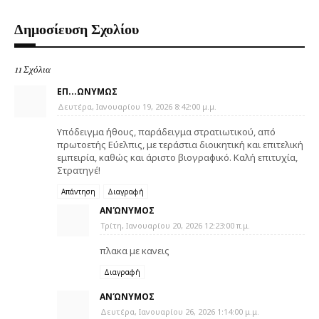
Δημοσίευση Σχολίου
11 Σχόλια
ΕΠ...ΩΝΥΜΩΣ
Δευτέρα, Ιανουαρίου 19, 2026 8:42:00 μ.μ.
Υπόδειγμα ήθους, παράδειγμα στρατιωτικού, από
πρωτοετής Εύελπις, με τεράστια διοικητική και επιτελική
εμπειρία, καθώς και άριστο βιογραφικό. Καλή επιτυχία,
Στρατηγέ!
Απάντηση
Διαγραφή
ΑΝΏΝΥΜΟΣ
Τρίτη, Ιανουαρίου 20, 2026 12:23:00 π.μ.
πλακα με κανεις
Διαγραφή
ΑΝΏΝΥΜΟΣ
Δευτέρα, Ιανουαρίου 26, 2026 1:14:00 μ.μ.