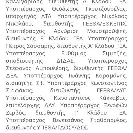
Καλλιγαρίδης, διευθυντής Δ’ Κλάδου ΓΕΑ.
Υποπτέραρχος Θεόδωρος Γκουτζουρέλας,
υπαρχηγός ΑΤΑ. Υποπτέραρχος Νικόλαος
Νικολάου, διευθυντής ΓΕΕΘΑ/ΕΘΚΕΠΙΧ.
Υποπτέραρχος Αργύριος Μουστρούφης,
διευθυντής Β’ Κλάδου ΓΕΑ. Υποπτέραρχος
Πέτρος Σάσσαρης, διευθυντής Α’ Κλάδου ΓΕΑ.
Υποπτέραρχος Ευθύμιος Σιμιτζής,
υποδιοικητής ΔΙΔΑΕ. Υποπτέραρχος
Στέφανος Αμπουλέρης, διευθυντής ΓΕΕΘΑ/
ΔΕΑ. Υποπτέραρχος Ιωάννης Καραμάνης,
διοικητής Σ.Ι. Υποπτέραρχος Κωνσταντίνος
Σιαφάκας, διευθυντής ΓΕΕΘΑ/ΔΥΓ.
Υποπτέραρχος Κωνσταντίνος Κάκκαβας,
επιτελάρχης ΔΑΥ. Υποπτέραρχος Ξενοφών
Ζερβός, διευθυντής Γ’ Κλάδου ΓΕΑ.
Υποπτέραρχος Βενετσάνος Σταθόπουλος,
διευθυντής ΥΠΕΘΑ/ΓΔΟΣΥ/ΔΟΙ.