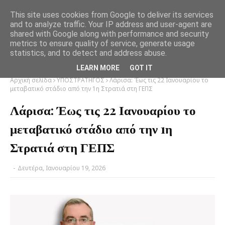
This site uses cookies from Google to deliver its services
and to analyze traffic. Your IP address and user-agent are
shared with Google along with performance and security
metrics to ensure quality of service, generate usage
statistics, and to detect and address abuse.
LEARN MORE
GOT IT
Αρχική σελίδα
ΥΠΟΣΤΡΑΤΗΓΟΣ
Λάρισα: Έως τις 22 Ιανουαρίου το
μεταβατικό στάδιο από την 1η Στρατιά στη ΓΕΠΣ
Λάρισα: Έως τις 22 Ιανουαρίου το
μεταβατικό στάδιο από την 1η
Στρατιά στη ΓΕΠΣ
-
Δευτέρα, Ιανουαρίου 19, 2026