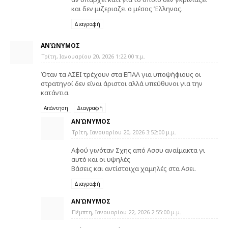
και δεν μιζεριαζει ο μέσος Έλληνας.
Διαγραφή
ΑΝΏΝΥΜΟΣ
Τρίτη, Ιανουαρίου 20, 2026 1:22:00 π.μ.
Όταν τα ΑΣΕΙ τρέχουν στα ΕΠΑΛ για υποψήφιους οι
στρατηγοί δεν είναι άριστοι αλλά υπεύθυνοι για την
κατάντια.
Απάντηση
Διαγραφή
ΑΝΏΝΥΜΟΣ
Τρίτη, Ιανουαρίου 20, 2026 3:52:00 μ.μ.
Αφού γινόταν Σχης από Ασσυ αναίμακτα γι
αυτό και οι υψηλές
Βάσεις και αντίστοιχα χαμηλές στα Ασει.
Διαγραφή
ΑΝΏΝΥΜΟΣ
Πέμπτη, Ιανουαρίου 22, 2026 2:55:00 μ.μ.