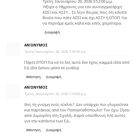
Τρίτη, Ιανουαρίου 20, 2026 3:52:00 μ.μ.
Ήξερε ο 18χρονος για τον συνταγματάρχη
ΑΣΕΙ και ΑΣΣΥ... Σε λίγο θα μας πεις ότι κάνετε
θυσία που πάτε ΑΣΕΙ και όχι ΑΣΣΥ ή ΕΠΟΠ. Για
να περνάμε εμείς καλά και εσείς χειρότερα.
Διαγραφή
ΑΝΏΝΥΜΟΣ
Τρίτη, Ιανουαρίου 20, 2026 7:39:00 π.μ.
Πάρτε ΕΠΟΠ Για να το λες αυτό δεν έχεις καμμιά ιδέα από
ΕΔ (Θα ήσουν μέσα σε γυάλα).
Απάντηση
Διαγραφή
ΑΝΏΝΥΜΟΣ
Τρίτη, Ιανουαρίου 20, 2026 1:54:00 μ.μ.
Θες τη γνώμη ενός εύελπι? Δεν υπάρχει πιο γλυμούτσα
και παρτάκιας από τον Παπασταθόπουλο! Τον έχω ζήσει
από Διμοιρίτη στη Σχολή...Καρά-υπεύθυνος ΚΑΙ αυτός
για την κατάντια των ΕΔ..
Απάντηση
Διαγραφή