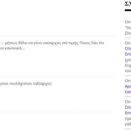
Σ
On
“σω
ζου
On
... μήπως θέλει να γίνει ναύαρχος επί τιμής; Ποιος λέει ότι
ν κανονικά....
Dt
Em
χρό
Ευ
το
On
 γίνει τουλάχιστον ταξίαρχος
Ap
Ge
On
Dt
Em
τιμ
γαλ