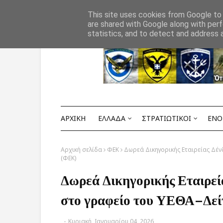
Αρχική
ΟΡΟΙ ΧΡΗΣΗΣ
ΕΠΙΚΟΙΝΩΝΙΑ
This site uses cookies from Google to d
are shared with Google along with perf
statistics, and to detect and address 
ΑΡΧΙΚΗ
ΕΛΛΑΔΑ
ΣΤΡΑΤΙΩΤΙΚΟΙ
ΕΝΟ
Αρχική σελίδα
ΦΕΚ
Δωρεά Δικηγορικής Εταιρείας Δέν
(ΦΕΚ)
Δωρεά Δικηγορικής Εταιρεί
στο γραφείο του ΥΕΘΑ–Δεί
-
Κυριακή, Ιανουαρίου 04, 2026