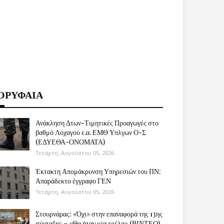
ΟΡΥΦΑΙΑ
Ανάκληση Δτων-Τιμητικές Προαγωγές στο
βαθμό Λοχαγού ε.α. ΕΜΘ Υπλγων Ο-Σ
(ΕΔΥΕΘΑ-ΟΝΟΜΑΤΑ)
Τετάρτη, Αυγούστου 05, 2026
Έκτακτη Απομάκρυνση Υπηρεσιών του ΠΝ:
Απαράδεκτο έγγραφο ΓΕΝ
Τετάρτη, Αυγούστου 05, 2026
Στουρνάρας: «Όχι» στην επαναφορά της 13ης
σύνταξης – «Θα ήταν μία τρέλα» (ΒΙΝΤΕΟ)