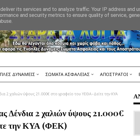
eliver its services and to analyze traffic. Your IP address and 
ormance and security metrics to ensure quality of service, gen
abuse.
ΠΛΕΣ ΔΥΝΑΜΕΙΣ
ΣΩΜΑΤΑ ΑΣΦΑΛΕΙΑΣ
ΑΠΟΣΤΡΑΤΟΙ
δια 2 χαλιών ύψους 21.000€ στο γραφείο του ΥΕΘΑ–Δείτε την ΚΥΑ
Α
ας Δένδια 2 χαλιών ύψους 21.000€
τε την ΚΥΑ (ΦΕΚ)