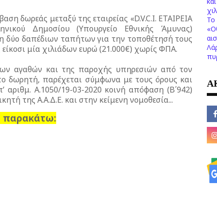
κα
χι
αση δωρεάς μεταξύ της εταιρείας «D.V.C.I. ΕΤΑΙΡΕΙΑ
Το 
ηνικού Δημοσίου (Υπουργείο Εθνικής Άμυνας)
«Ο
αι
ση δύο δαπέδιων ταπήτων για την τοποθέτησή τους
Λά
 είκοσι μία χιλιάδων ευρώ (21.000€) χωρίς ΦΠΑ.
πυ
ων αγαθών και της παροχής υπηρεσιών από τον
το δωρητή, παρέχεται σύμφωνα με τους όρους και
Α
’ αριθμ. Α.1050/19-03-2020 κοινή απόφαση (Β΄942)
ητή της Α.Α.Δ.Ε. και στην κείμενη νομοθεσία...
 παρακάτω: