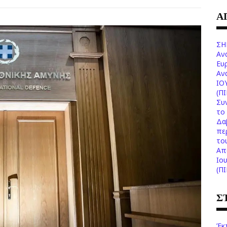
Α
ΣΗ
Αν
Ευ
Aν
ΙΟ
(Π
Συ
το 
Δα
πε
το
Aπ
Ιο
(Π
Σ
Έκ