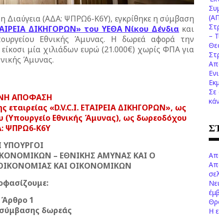
Συ
(Α
 Διαύγεια (ΑΔΑ: ΨΠΡΩ6-Κ6Υ), εγκρίθηκε η σύμβαση
Στ
 ΕΤΑΙΡΕΙΑ ΔΙΚΗΓΟΡΩΝ» του ΥΕΘΑ Νίκου Δένδια
και
– 
ουργείου Εθνικής Άμυνας. Η δωρεά αφορά την
Θε
ίκοσι μία χιλιάδων ευρώ (21.000€) χωρίς ΦΠΑ για
Στ
θνικής Άμυνας.
Απ
Εν
Εκ
Σε
ΝΗ ΑΠΟΦΑΣΗ
κά
 εταιρείας «D.V.C.I. ΕΤΑΙΡΕΙΑ ΔΙΚΗΓΟΡΩΝ», ως
υ (Υπουργείο Εθνικής Άμυνας), ως δωρεοδόχου
Σ
: ΨΠΡΩ6-Κ6Υ
Ι ΥΠΟΥΡΓΟΙ
ΙΚΟΝΟΜΙΚΩΝ – ΕΘΝΙΚΗΣ ΑΜΥΝΑΣ ΚΑΙ Ο
Απ
Απ
ΟΙΚΟΝΟΜΙΑΣ ΚΑΙ ΟΙΚΟΝΟΜΙΚΩΝ
σελ
οφασίζουμε:
Νε
έμ
Άρθρο 1
Θρ
 σύμβασης δωρεάς
Η 