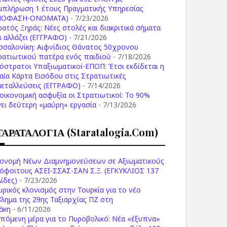
μπλήρωση 1 έτους Πραγματικής Υπηρεσίας
ΠΟΦΑΣΗ-ONOMATA)
- 7/23/2026
ρατός Ξηράς: Νέες στολές και διακριτικά σήματα
Τι αλλάζει (ΕΓΓΡΑΦΟ)
- 7/21/2026
σσαλονίκη: Αιφνίδιος Θάνατος 50χρονου
ρατιωτικού πατέρα ενός παιδιού
- 7/18/2026
όστρατοι Υπαξιωματικοί-ΕΠΟΠ: Έτσι εκδίδεται η
ιαία Κάρτα Εισόδου στις Στρατιωτικές
μεταλλεύσεις (ΕΓΓΡΑΦΟ)
- 7/14/2026
 οικονομική ασφυξία οι Στρατιωτικοί: Το 90%
νει δεύτερη «μαύρη» εργασία
- 7/13/2026
ΤΑΡΑΤΑΛΟΓΙΑ (staratalogia.com)
ονομή Νέων Διαμνημονεύσεων σε Αξιωματικούς
όφοιτους ΑΣΕΙ-ΣΣΑΣ-ΣΑΝ Σ.Ξ. (ΕΓΚΥΚΛΙΟΣ 137
ίδες)
- 7/23/2026
υρικός κλονισμός στην Τουρκία για το νέο
βλημα της 29ης Ταξιαρχίας ΠΖ στη
άκη
- 6/11/2026
επόμενη μέρα για το Πυροβολικό: Νέα «έξυπνα»