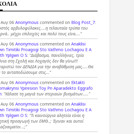
ΧΟΛΙΑ
 Αυγ 06
Anonymous
commented on
Blog Post_7
:
στός αρβυλοφύλακες....η τελαυταία τρύπα του
ρνά.. μέχρι επιλοχίες και πολύ τους είνα....”
 Αυγ 06
Anonymous
commented on
Anaklisi
wn Timitiki Proagogi Sto Vathmo Lochagou E A
th Yplgwn O S
:
“Διάβασμα, πανελλήνιες, τρία
νια στη Σχολή και Λοχαγός δεν θα γίνω!!!
χαριστώ τον ΔΕΝΔΙΑ για την αναβάθμιση μας…..Θα
υ το ανταποδώσουμε στις…”
 Αυγ 06
Anonymous
commented on
Ektakti
omakrynsi Ypiresion Toy Pn Aparadekto Eggrafo
n
:
“Χάλασε τη μαγιά των στεριαών βυσμάτων.....”
 Αυγ 06
Anonymous
commented on
Anaklisi
wn Timitiki Proagogi Sto Vathmo Lochagou E A
th Yplgwn O S
:
“Τι καινούργια αλητεία είναι η
ητική προαγωγή των ΕΜΘ..; Έγιναν και αυτοί
αζοαιματοι ..;”