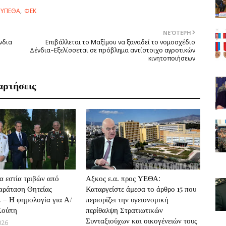
ΥΠΕΘΑ
ΦΕΚ
ΝΕΌΤΕΡΗ
νδια
Επιβάλλεται το Μαξίμου να ξαναδεί το νομοσχέδιο
Δένδια–Εξελίσσεται σε πρόβλημα αντίστοιχο αγροτικών
κινητοποιήσεων
αρτήσεις
 εστία τριβών από
Αξκος ε.α. προς ΥΕΘΑ:
παράταση Θητείας
Καταργείστε άμεσα το άρθρο 15 που
 – Η φημολογία για Α/
περιορίζει την υγειονομική
Χούπη
περίθαλψη Στρατιωτικών
Συνταξιούχων και οικογένειών τους
026