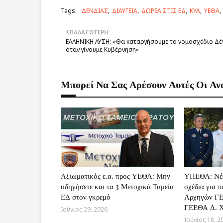
Tags:
ΔΕΝΔΙΑΣ
ΔΙΑΥΓΕΙΑ
ΔΩΡΕΑ ΣΤΙΣ ΕΔ
ΚΥΑ
ΥΕΘΑ
ΠΑΛΑΙΌΤΕΡΗ
ΕΛΛΗΝΙΚΗ ΛΥΣΗ: «Θα καταργήσουμε το νομοσχέδιο Δέ
όταν γίνουμε Κυβέρνηση»
Μπορεί Να Σας Αρέσουν Αυτές Οι Αν
Αξιωματικός ε.α. προς ΥΕΘΑ: Μην
ΥΠΕΘΑ: Νέα
οδηγήσετε και τα 3 Μετοχικά Ταμεία
σχέδια για 
ΕΔ στον γκρεμό
Αρχηγών ΓΕ
ΓΕΕΘΑ Δ. 
Ιούνιος 29, 2026
Ιούνιος 18, 2