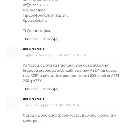
Ατζεντας 2030
Νανογιλεκος
Γεραοσφυοκαπτοπετριτης
ΚρυφαΚουλης
Τι ζουμε ρε φιλε.
Απάντηση
Διαγραφή
ΑΝΏΝΥΜΟΣ
Σάββατο, Δεκεμβρίου 06, 2025 12:00:00 π.μ.
Κε Νατσιε σωστά τα επισημαίνεται αυτά αλλά την
διαφορά μισθού μεταξύ μαθητών των ΑΣΣΥ και αυτών
των ΑΣΕΙ τι κάνατε δεν άκουσα τίποτα 600 ευρώ οι ΑΣΕΙ
240 η ΑΣΣΥ
Απάντηση
Διαγραφή
ΑΝΏΝΥΜΟΣ
Τρίτη, Δεκεμβρίου 23, 2025 9:16:00 π.μ.
Νατσιέ να σου απαντήσουν αυτοί που σου δώσαν την
ερώτηση.