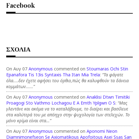
Facebook
ΣΧΟΛΙΑ
On Αυγ 07
Anonymous
commented on
Stournaras Ochi Stin
Epanafora Tis 13is Syntaxis Tha Itan Mia Trela
:
“Τα φάγατε
όλα....δεν έχετε αφήσει του όρθιο,πώς θα καλυφθούν τα δάνεια
κομμάτων......”
On Αυγ 07
Anonymous
commented on
Anaklisi Dtwn Timitiki
Proagogi Sto Vathmo Lochagou E A Emth Yplgwn O S
:
“Μας
γλεντάνε και ακόμα να το καταλάβουμε, το διαίρει και βασίλευε
στα καλύτερά του με απόηχο στην ψυχολογία των στελεχών. Το
μόνο κρίμα είναι στα…”
On Αυγ 07
Anonymous
commented on
Aponomi Neon
Diamnimonefseon Se Axiomatikous Apofoitous Asei Ssas San