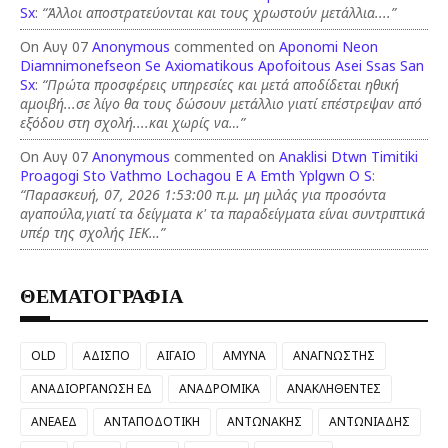
Sx
:
“Άλλοι αποστρατεύονται και τους χρωστούν μετάλλια....”
On Αυγ 07
Anonymous
commented on
Aponomi Neon
Diamnimonefseon Se Axiomatikous Apofoitous Asei Ssas San
Sx
:
“Πρώτα προσφέρεις υπηρεσίες και μετά αποδίδεται ηθική
αμοιβή...σε λίγο θα τους δώσουν μετάλλιο γιατί επέστρεψαν από
εξόδου στη σχολή....και χωρίς να…”
On Αυγ 07
Anonymous
commented on
Anaklisi Dtwn Timitiki
Proagogi Sto Vathmo Lochagou E A Emth Yplgwn O S
:
“Παρασκευή, 07, 2026 1:53:00 π.μ. μη μιλάς για προσόντα
αγαπούλα,γιατί τα δείγματα κ' τα παραδείγματα είναι συντριπτικά
υπέρ της σχολής ΙΕΚ…”
ΘΕΜΑΤΟΓΡΑΦΙΑ
OLD
ΑΔΙΣΠΟ
ΑΙΓΑΙΟ
ΑΜΥΝΑ
ΑΝΑΓΝΩΣΤΗΣ
ΑΝΑΔΙΟΡΓΑΝΩΣΗ ΕΔ
ΑΝΑΔΡΟΜΙΚΑ
ΑΝΑΚΛΗΘΕΝΤΕΣ
ΑΝΕΑΕΔ
ΑΝΤΑΠΟΔΟΤΙΚΗ
ΑΝΤΩΝΑΚΗΣ
ΑΝΤΩΝΙΑΔΗΣ