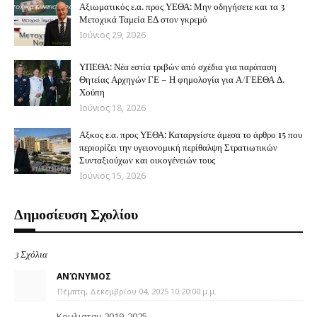
Αξιωματικός ε.α. προς ΥΕΘΑ: Μην οδηγήσετε και τα 3
Μετοχικά Ταμεία ΕΔ στον γκρεμό
Ιούνιος 29, 2026
ΥΠΕΘΑ: Νέα εστία τριβών από σχέδια για παράταση
Θητείας Αρχηγών ΓΕ – Η φημολογία για Α/ΓΕΕΘΑ Δ.
Χούπη
Ιούνιος 18, 2026
Αξκος ε.α. προς ΥΕΘΑ: Καταργείστε άμεσα το άρθρο 15 που
περιορίζει την υγειονομική περίθαλψη Στρατιωτικών
Συνταξιούχων και οικογένειών τους
Ιούνιος 15, 2026
Δημοσίευση Σχολίου
3 Σχόλια
ΑΝΏΝΥΜΟΣ
Πέμπτη, Δεκεμβρίου 04, 2025 10:20:00 μ.μ.
Κουλισταν 2019-2025