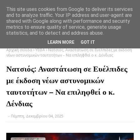
This site uses cookies from Google to deliver its services
and to analyze traffic. Your IP address and user-agent are
shared with Google along with performance and security
metrics to ensure quality of service, generate usage
statistics, and to detect and address abuse.
LEARN MORE
GOT IT
Αρχική σελίδα
ΥΕΘΑ
Νατσιός: Αναστάτωση σε Ευέλπιδες με έκδοση
νέων αστυνομικών ταυτοτήτων – Να επιληφθεί ο κ. Δένδιας
Νατσιός: Αναστάτωση σε Ευέλπιδες
με έκδοση νέων αστυνομικών
ταυτοτήτων – Να επιληφθεί ο κ.
Δένδιας
-
Πέμπτη, Δεκεμβρίου 04, 2025