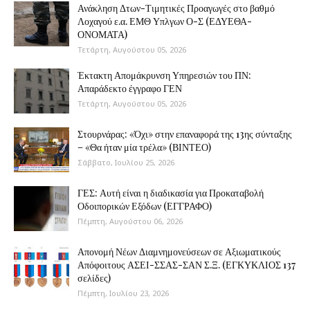
Ανάκληση Δτων-Τιμητικές Προαγωγές στο βαθμό
Λοχαγού ε.α. ΕΜΘ Υπλγων Ο-Σ (ΕΔΥΕΘΑ-
ΟΝΟΜΑΤΑ)
Τετάρτη, Αυγούστου 05, 2026
Έκτακτη Απομάκρυνση Υπηρεσιών του ΠΝ:
Απαράδεκτο έγγραφο ΓΕΝ
Τετάρτη, Αυγούστου 05, 2026
Στουρνάρας: «Όχι» στην επαναφορά της 13ης σύνταξης
– «Θα ήταν μία τρέλα» (ΒΙΝΤΕΟ)
Σάββατο, Ιουλίου 25, 2026
ΓΕΣ: Αυτή είναι η διαδικασία για Προκαταβολή
Οδοιπορικών Εξόδων (ΕΓΓΡΑΦΟ)
Πέμπτη, Αυγούστου 06, 2026
Απονομή Νέων Διαμνημονεύσεων σε Αξιωματικούς
Απόφοιτους ΑΣΕΙ-ΣΣΑΣ-ΣΑΝ Σ.Ξ. (ΕΓΚΥΚΛΙΟΣ 137
σελίδες)
Πέμπτη, Ιουλίου 23, 2026