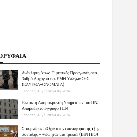
ΟΡΥΦΑΙΑ
Ανάκληση Δτων-Τιμητικές Προαγωγές στο
βαθμό Λοχαγού ε.α. ΕΜΘ Υπλγων Ο-Σ
(ΕΔΥΕΘΑ-ΟΝΟΜΑΤΑ)
Τετάρτη, Αυγούστου 05, 2026
Έκτακτη Απομάκρυνση Υπηρεσιών του ΠΝ:
Απαράδεκτο έγγραφο ΓΕΝ
Τετάρτη, Αυγούστου 05, 2026
Στουρνάρας: «Όχι» στην επαναφορά της 13ης
σύνταξης – «Θα ήταν μία τρέλα» (ΒΙΝΤΕΟ)