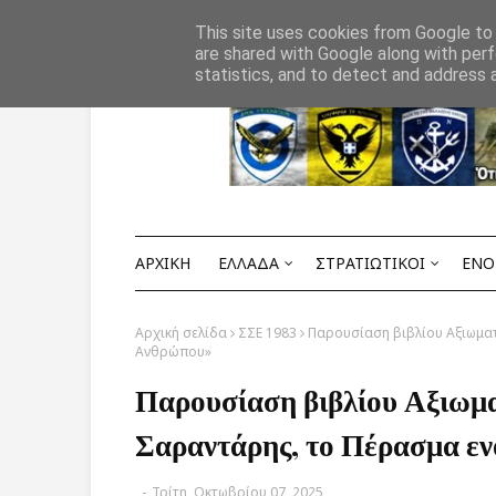
Αρχική
ΟΡΟΙ ΧΡΗΣΗΣ
ΕΠΙΚΟΙΝΩΝΙΑ
This site uses cookies from Google to d
are shared with Google along with perf
statistics, and to detect and address 
ΑΡΧΙΚΗ
ΕΛΛΑΔΑ
ΣΤΡΑΤΙΩΤΙΚΟΙ
ΕΝΟ
Αρχική σελίδα
ΣΣΕ 1983
Παρουσίαση βιβλίου Αξιωματι
Ανθρώπου»
Παρουσίαση βιβλίου Αξιωματ
Σαραντάρης, το Πέρασμα ε
-
Τρίτη, Οκτωβρίου 07, 2025