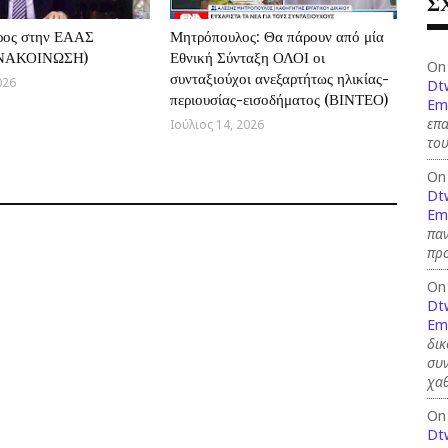
Σ
ρος στην ΕΑΑΣ
Μητρόπουλος: Θα πάρουν από μία
ΑΝΑΚΟΙΝΩΣΗ)
Εθνική Σύνταξη ΟΛΟΙ οι
On
συνταξιούχοι ανεξαρτήτως ηλικίας-
026
Dt
περιουσίας-εισοδήματος (ΒΙΝΤΕΟ)
Em
επ
Ιούλιος 14, 2026
του
On
Dt
Em
παν
προ
On
Dt
Em
δικ
συν
χαθ
On
Dt