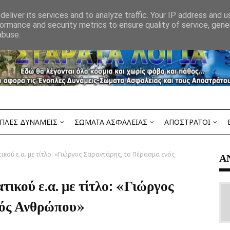
eliver its services and to analyze traffic. Your IP address and 
ormance and security metrics to ensure quality of service, gen
abuse.
ΠΛΕΣ ΔΥΝΑΜΕΙΣ
ΣΩΜΑΤΑ ΑΣΦΑΛΕΙΑΣ
ΑΠΟΣΤΡΑΤΟΙ
κού ε.α. με τίτλο: «Γιώργος Σαραντάρης, το Πέρασμα ενός
Α
ικού ε.α. με τίτλο: «Γιώργος
νός Ανθρώπου»