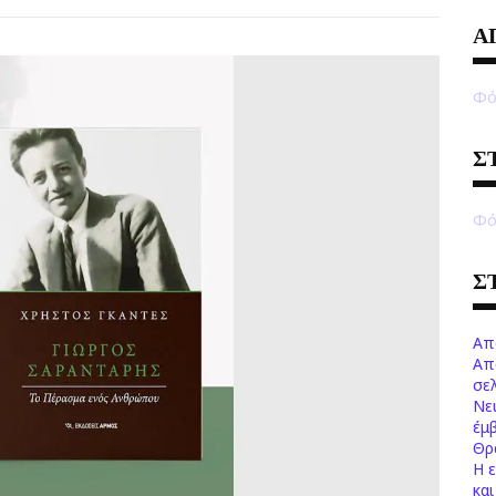
Α
Φό
Σ
Φό
Σ
Απ
Απ
σελ
Νε
έμ
Θρ
Η 
κα