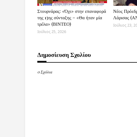
Στουρνάρας: «Όχι» στην επαναφορά
Νέος Πρόεδ
της 13ης σύνταξης – «Θα ήταν μία
Λάρισας (
τρέλα» (ΒΙΝΤΕΟ)
Ιούλιος 23, 2
Ιούλιος 25, 2026
Δημοσίευση Σχολίου
0 Σχόλια