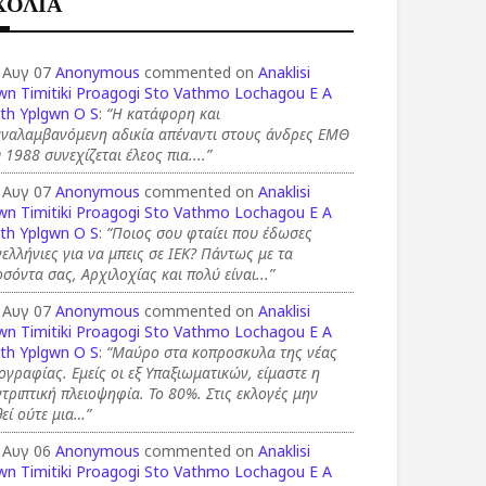
ΧΟΛΙΑ
 Αυγ 07
Anonymous
commented on
Anaklisi
wn Timitiki Proagogi Sto Vathmo Lochagou E A
th Yplgwn O S
:
“Η κατάφορη και
αναλαμβανόμενη αδικία απέναντι στους άνδρες ΕΜΘ
 1988 συνεχίζεται έλεος πια....”
 Αυγ 07
Anonymous
commented on
Anaklisi
wn Timitiki Proagogi Sto Vathmo Lochagou E A
th Yplgwn O S
:
“Ποιος σου φταίει που έδωσες
ελλήνιες για να μπεις σε ΙΕΚ? Πάντως με τα
σόντα σας, Αρχιλοχίας και πολύ είναι...”
 Αυγ 07
Anonymous
commented on
Anaklisi
wn Timitiki Proagogi Sto Vathmo Lochagou E A
th Yplgwn O S
:
“Μαύρο στα κοπροσκυλα της νέας
ογραφίας. Εμείς οι εξ Υπαξιωματικών, είμαστε η
τριπτική πλειοψηφία. Το 80%. Στις εκλογές μην
εί ούτε μια…”
 Αυγ 06
Anonymous
commented on
Anaklisi
wn Timitiki Proagogi Sto Vathmo Lochagou E A