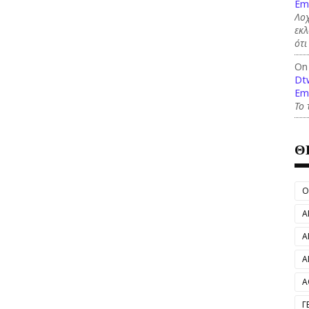
Em
Λοχ
εκλ
ότι
On
Dt
Em
Το 
Θ
O
Α
Α
Α
Α
Γ