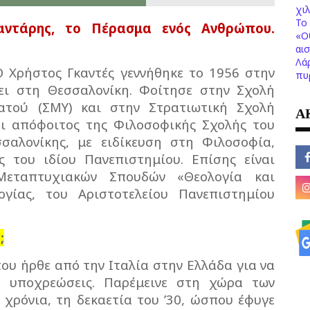
χι
Το 
αντάρης, το Πέρασμα ενός Ανθρώπου.
«Ο
αι
Λά
 Χρήστος Γκαντές γεννήθηκε το 1956 στην
πυ
ει στη Θεσσαλονίκη. Φοίτησε στην Σχολή
ατού (ΣΜΥ) και στην Στρατιωτική Σχολή
Α
ναι απόφοιτος της Φιλοσοφικής Σχολής του
σαλονίκης, με ειδίκευση στη Φιλοσοφία,
 του ιδίου Πανεπιστημίου. Επίσης είναι
Μεταπτυχιακών Σπουδών «Θεολογία και
γίας, του Αριστοτελείου Πανεπιστημίου
;
που ήρθε από την Ιταλία στην Ελλάδα για να
υ υποχρεώσεις. Παρέμεινε στη χώρα των
 χρόνια, τη δεκαετία του ’30, ώσπου έφυγε