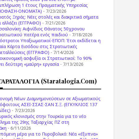
μπλήρωση 1 έτους Πραγματικής Υπηρεσίας
ΠΟΦΑΣΗ-ONOMATA)
- 7/23/2026
ρατός Ξηράς: Νέες στολές και διακριτικά σήματα
Τι αλλάζει (ΕΓΓΡΑΦΟ)
- 7/21/2026
σσαλονίκη: Αιφνίδιος Θάνατος 50χρονου
ρατιωτικού πατέρα ενός παιδιού
- 7/18/2026
όστρατοι Υπαξιωματικοί-ΕΠΟΠ: Έτσι εκδίδεται η
ιαία Κάρτα Εισόδου στις Στρατιωτικές
μεταλλεύσεις (ΕΓΓΡΑΦΟ)
- 7/14/2026
 οικονομική ασφυξία οι Στρατιωτικοί: Το 90%
νει δεύτερη «μαύρη» εργασία
- 7/13/2026
ΤΑΡΑΤΑΛΟΓΙΑ (staratalogia.com)
ονομή Νέων Διαμνημονεύσεων σε Αξιωματικούς
όφοιτους ΑΣΕΙ-ΣΣΑΣ-ΣΑΝ Σ.Ξ. (ΕΓΚΥΚΛΙΟΣ 137
ίδες)
- 7/23/2026
υρικός κλονισμός στην Τουρκία για το νέο
βλημα της 29ης Ταξιαρχίας ΠΖ στη
άκη
- 6/11/2026
επόμενη μέρα για το Πυροβολικό: Νέα «έξυπνα»