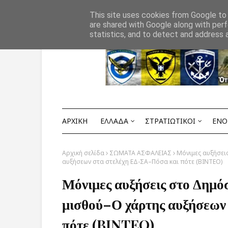
Αρχική
ΟΡΟΙ ΧΡΗΣΗΣ
ΕΠΙΚΟΙΝΩΝΙΑ
This site uses cookies from Google to d
are shared with Google along with perf
statistics, and to detect and address 
ΑΡΧΙΚΗ
ΕΛΛΑΔΑ
ΣΤΡΑΤΙΩΤΙΚΟΙ
ΕΝΟ
Αρχική σελίδα
ΣΩΜΑΤΑ ΑΣΦΑΛΕΙΑΣ
Μόνιμες αυξήσει
αυξήσεων στα στελέχη ΕΔ-ΣΑ–Πόσα και πότε (BINTEO)
Μόνιμες αυξήσεις στο Δημό
μισθού–Ο χάρτης αυξήσεων
πότε (BINTEO)