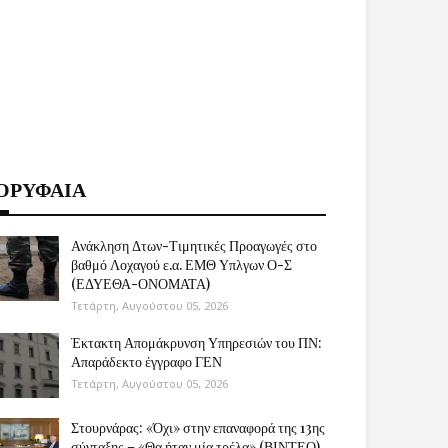
ΟΡΥΦΑΙΑ
Ανάκληση Δτων-Τιμητικές Προαγωγές στο
βαθμό Λοχαγού ε.α. ΕΜΘ Υπλγων Ο-Σ
(ΕΔΥΕΘΑ-ΟΝΟΜΑΤΑ)
Τετάρτη, Αυγούστου 05, 2026
Έκτακτη Απομάκρυνση Υπηρεσιών του ΠΝ:
Απαράδεκτο έγγραφο ΓΕΝ
Τετάρτη, Αυγούστου 05, 2026
Στουρνάρας: «Όχι» στην επαναφορά της 13ης
σύνταξης – «Θα ήταν μία τρέλα» (ΒΙΝΤΕΟ)