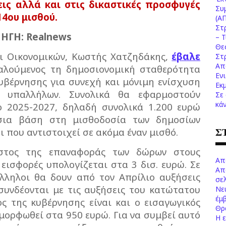
εις αλλά και στις δικαστικές προσφυγές
Συ
14ου μισθού.
(Α
Στ
ΠΗΓΗ: Realnews
– 
Θε
αι Οικονομικών, Κωστής Χατζηδάκης,
έβαλε
Στ
Απ
καλούμενος τη δημοσιονομική σταθερότητα
Εν
κυβέρνησης για συνεχή και μόνιμη ενίσχυση
Εκ
 υπαλλήλων. Συνολικά θα εφαρμοστούν
Σε
κά
δο 2025-2027, δηλαδή συνολικά 1.200 ευρώ
σια βάση στη μισθοδοσία των δημοσίων
Σ
 που αντιστοιχεί σε ακόμα έναν μισθό.
όστος της επαναφοράς των δώρων στους
Απ
εισφορές υπολογίζεται στα 3 δισ. ευρώ. Σε
Απ
άλληλοι θα δουν από τον Απρίλιο αυξήσεις
σελ
συνδέονται με τις αυξήσεις του κατώτατου
Νε
έμ
ος της κυβέρνησης είναι και ο εισαγωγικός
Θρ
μορφωθεί στα 950 ευρώ. Για να συμβεί αυτό
Η 