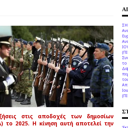
Α
ΣΗ
Αν
Ευ
Aν
ΙΟ
(Π
Συ
το 
Δα
πε
το
Aπ
Ιο
(Π
Σ
υξήσεις στις αποδοχές των δημοσίων
) το 2025. Η κίνηση αυτή αποτελεί την
Έκ