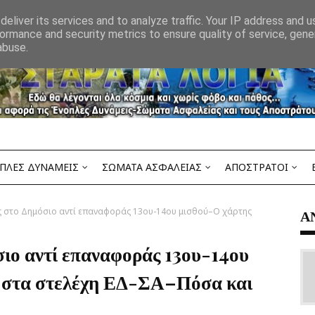
eliver its services and to analyze traffic. Your IP address and 
ormance and security metrics to ensure quality of service, gen
abuse.
ΠΛΕΣ ΔΥΝΑΜΕΙΣ
ΣΩΜΑΤΑ ΑΣΦΑΛΕΙΑΣ
ΑΠΟΣΤΡΑΤΟΙ
ς στο Δημόσιο αντί επαναφοράς 13ου-14ου μισθού–Ο χάρτης
Α
σιο αντί επαναφοράς 13ου-14ου
 στα στελέχη ΕΔ-ΣΑ–Πόσα και