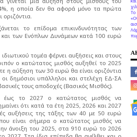
α γίνεται μια αύξηση στους μισθούς του
κα
χι
4%, η οποία δεν θα αφορά μόνο τα πρώτα
Το 
ι οριζόντια.
«Ο
αι
άνεται το επίδομα επικινδυνότητας των
Λά
 και των Ενόπλων Δυνάμεων κατά 100 ευρώ
πυ
Α
ιδιωτικού τομέα φέρνει αυξήσεις και στους
οιπόν ο κατώτατος μισθός αυξηθεί το 2025
τε η αύξηση των 30 ευρώ θα είναι οριζόντια
ι οι δημόσιοι υπάλληλοι και στελέχη ΕΔ-ΣΑ
βασικές τους αποδοχές (Βασικός Μισθός).
ι έως το 2027 ο κατώτατος μισθός να
μαίνει ότι κατά τα έτη 2025, 2026 και 2027
ές αυξήσεις της τάξης των 40 με 50 ευρώ
που είναι σήμερα ο κατώτατος μισθός να
ην άνοιξη του 2025, στα 910 ευρώ το 2026
ο 2027. Στα ίδια επίπεδα θα ανέλθει και ο