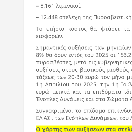
–
8.161 λιμενικοί.
–
12.448 στελέχη της Πυροσβεστική
Το ετήσιο κόστος θα φτάσει τα 
εισφορών.
Σημαντικές αυξήσεις των μηνιαίω
8% θα δουν εντός του 2025 οι 153.2
πυροσβέστες, μετά τις κυβερνητικές
αυξήσεις στους βασικούς μισθούς ό
τάξεως των 20-30 ευρώ τον μήνα µ
1η Απριλίου του 2025, την 1η Ιου
ευρώ μεικτά και τα επιδόματα ιδ
Ένοπλες Δυνάμεις και στα Σώματα 
Συγκεκριμένα, το επίδομα επικινδ
ΕΛ.ΑΣ., των Ενόπλων Δυνάμεων, του 
Ο χάρτης των αυξήσεων στα στελ