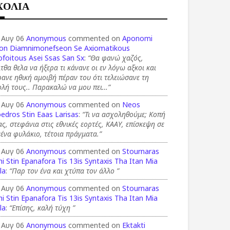
ΧΟΛΙΑ
 Αυγ 06
Anonymous
commented on
Aponomi
on Diamnimonefseon Se Axiomatikous
foitous Asei Ssas San Sx
:
“Θα φανώ χαζός,
τθα θελα να ήξερα τι κάνανε οι εν λόγω αξκοι και
ανε ηθική αμοιβή πέραν του ότι τελειώσανε τη
ολή τους.. Παρακαλώ να μου πει…”
 Αυγ 06
Anonymous
commented on
Neos
edros Stin Eaas Larisas
:
“Τι να ασχοληθούμε; Κοπή
ας, στεφάνια στις εθνικές εορτές, ΚΑΑΥ, επίσκεψη σε
ένα φυλάκιο, τέτοια πράγματα.”
 Αυγ 06
Anonymous
commented on
Stournaras
i Stin Epanafora Tis 13is Syntaxis Tha Itan Mia
la
:
“Παρ τον ένα και χτύπα τον άλλο ”
 Αυγ 06
Anonymous
commented on
Stournaras
i Stin Epanafora Tis 13is Syntaxis Tha Itan Mia
la
:
“Επίσης, καλή τύχη ”
 Αυγ 06
Anonymous
commented on
Ektakti