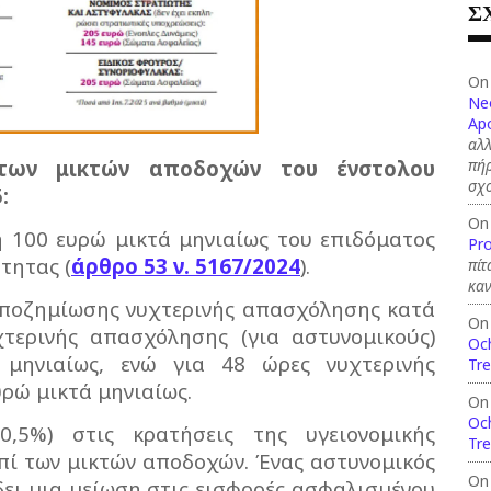
Σ
On
Ne
Apo
αλλ
 των μικτών αποδοχών του ένστολου
πήρ
σχ
:
On
η 100 ευρώ μικτά μηνιαίως του επιδόματος
Pro
τητας (
άρθρο 53 ν. 5167/2024
).
πίτ
καν
αποζημίωσης νυχτερινής απασχόλησης κατά
On
τερινής απασχόλησης (για αστυνομικούς)
Och
μηνιαίως, ενώ για 48 ώρες νυχτερινής
Tre
ρώ μικτά μηνιαίως.
On
Och
5%) στις κρατήσεις της υγειονομικής
Tre
επί των μικτών αποδοχών. Ένας αστυνομικός
On
δει μια μείωση στις εισφορές ασφαλισμένου