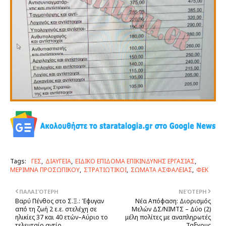
Tags:
ΓΕΣ
ΔΙΑΥΓΕΙΑ
ΕΙΔΙΚΟ ΕΠΙΔΟΜΑ ΕΠΙΚΙΝΔΥΝΗΣ ΕΡΓΑΣΙΑΣ
ΜΕΡΙΜΝΑ ΠΡΟΣΩΠΙΚΟΥ
ΣΤΡΑΤΙΩΤΙΚΟΙ
ΣΩΜΑΤΑ ΑΣΦΑΛΕΙΑΣ
ΦΕΚ
ΠΑΛΑΙΌΤΕΡΗ
ΝΕΌΤΕΡΗ
Βαρύ Πένθος στo Σ.Ξ.: Έφυγαν
Νέα Απόφαση: Διορισμός
από τη ζωή 2 ε.ε. στελέχη σε
Μελών ΔΣ/NIMTΣ – Δύο (2)
ηλικίες 37 και 40 ετών–Αύριο το
μέλη πολίτες με αναπληρωτές
τελευταίο αντίο
Ταξχους