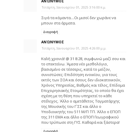
ΑΝΏΝΥΜΟΣ
Τετάρτη, Ιανουαρίου 01, 2025 3:16:00 π.μ.
Σιγά τα κόμαντα....Οι μισοί δεν χωράνε να
μπουν στα άρματα.
Διαγραφή
ΑΝΏΝΥΜΟΣ
Τετάρτη, Ιανουαρίου 01, 2025 4:26:00 μ.μ.
Καλή χρονιά! @ 31 8:28, συμφωνώ μαζί σου και
το επεκτείνω. Άμεσα νέο μισθολόγιο,
βασισμένο σε τέσσερις, κατά το μείζον,
συνιστώσες: Επιδότηση ενοικίου, για τους
εκτός των ΣΟΑ και όσους δεν ιδιοκατοικούν,
Χρόνος Υπηρεσίας, Βαθμός και τέλος, Επίδομα
Επιχειρησιακής Ετοιμότητας, το οποίο θα έχει
σχέση με τη θέση που υπηρετεί το κάθε
στέλεχος. Άλλο ο αμετάθετος Ταγματάρχης
της Μουσικής του Γ΄ΣΣ και άλλο ο
Υποδιοικητής του 511 Μ/Π ΤΠ. Άλλο ο ΕΠΟΠ
της 311 ΕΜΑ και άλλο ο ΕΠΟΠ Γεωγραφικού
που τρύπωσε στη ΓΥΣ. Καθαρά και ξάστερα!
Διαγραφή