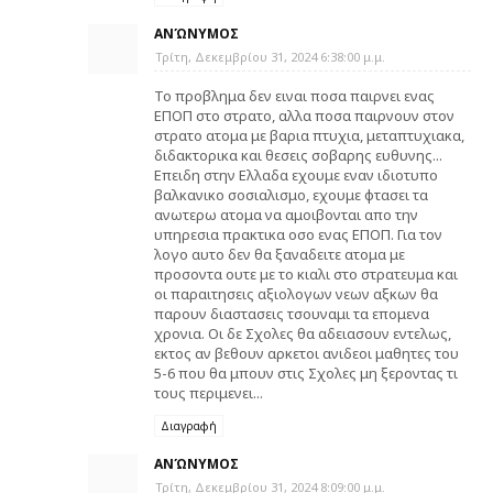
ΑΝΏΝΥΜΟΣ
Τρίτη, Δεκεμβρίου 31, 2024 6:38:00 μ.μ.
Το προβλημα δεν ειναι ποσα παιρνει ενας
ΕΠΟΠ στο στρατο, αλλα ποσα παιρνουν στον
στρατο ατομα με βαρια πτυχια, μεταπτυχιακα,
διδακτορικα και θεσεις σοβαρης ευθυνης...
Επειδη στην Ελλαδα εχουμε εναν ιδιοτυπο
βαλκανικο σοσιαλισμο, εχουμε φτασει τα
ανωτερω ατομα να αμοιβονται απο την
υπηρεσια πρακτικα οσο ενας ΕΠΟΠ. Για τον
λογο αυτο δεν θα ξαναδειτε ατομα με
προσοντα ουτε με το κιαλι στο στρατευμα και
οι παραιτησεις αξιολογων νεων αξκων θα
παρουν διαστασεις τσουναμι τα επομενα
χρονια. Οι δε Σχολες θα αδειασουν εντελως,
εκτος αν βεθουν αρκετοι ανιδεοι μαθητες του
5-6 που θα μπουν στις Σχολες μη ξεροντας τι
τους περιμενει...
Διαγραφή
ΑΝΏΝΥΜΟΣ
Τρίτη, Δεκεμβρίου 31, 2024 8:09:00 μ.μ.