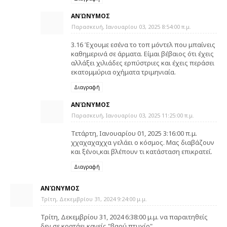
ΑΝΏΝΥΜΟΣ
Παρασκευή, Ιανουαρίου 03, 2025 8:54:00 π.μ.
3.16 Έχουμε εσένα το τοπ μόντελ που μπαίνεις
καθημερινά σε άρματα. Είμαι βέβαιος ότι έχεις
αλλάξει χιλιάδες ερπύστριες και έχεις περάσει
εκατομμύρια οχήματα τριμηνιαία.
Διαγραφή
ΑΝΏΝΥΜΟΣ
Παρασκευή, Ιανουαρίου 03, 2025 11:25:00 π.μ.
Τετάρτη, Ιανουαρίου 01, 2025 3:16:00 π.μ.
χχαχαχαχχα γελάει ο κόσμος. Μας διαβάζουν
και ξένοι,και βλέπουν τι κατάσταση επικρατεί.
Διαγραφή
ΑΝΏΝΥΜΟΣ
Τρίτη, Δεκεμβρίου 31, 2024 9:24:00 μ.μ.
Τρίτη, Δεκεμβρίου 31, 2024 6:38:00 μ.μ. να παραιτηθείς
δεν σε κρατάει κανείς "βαρύ πτυχίο".