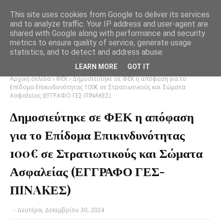
This site uses cookies from Google to deliver its services
and to analyze traffic. Your IP address and user-agent are
shared with Google along with performance and security
metrics to ensure quality of service, generate usage
statistics, and to detect and address abuse.
LEARN MORE
GOT IT
Αρχική σελίδα
ΦΕΚ
Δημοσιεύτηκε σε ΦΕΚ η απόφαση για το
Επίδομα Επικινδυνότητας 100€ σε Στρατιωτικούς και Σώματα
Ασφαλείας (ΕΓΓΡΑΦΟ ΓΕΣ-ΠINAKΕΣ)
Δημοσιεύτηκε σε ΦΕΚ η απόφαση
για το Επίδομα Επικινδυνότητας
100€ σε Στρατιωτικούς και Σώματα
Ασφαλείας (ΕΓΓΡΑΦΟ ΓΕΣ-
ΠINAKΕΣ)
-
Δευτέρα, Δεκεμβρίου 30, 2024