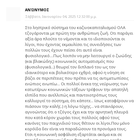
ΑΝΏΝΥΜΟΣ
Σάββατο, Ιανουαρίου 04, 2025 12:32:00 μ.μ.
Στο ληστρικό σύστημα του καζινοκαπιταλισμού ΟΛΑ
τζογάρονται με πρώτη την ανθρώπινη ζωή. Οτι παράγει
αξία άρα πλούτο το νέμονται και το ιδιοποιούνται οι
λίγοι, που έχοντας εκμαυλίσει τις συνειδήσεις των
πολλών τους έχουν πείσει ότι αυτό είναι
φυσιολογικό....Πως λοιπόν να μην λειτουργεί ο ζωώδης
(και βλακώδης) κοινωνικός αυτοματισμός που
(φυσιολογικά...) θεωρεί τον διπλανό του ως τον
ιδανικότερο και βολικότερο εχθρό, αφού η νόηση σε
βάζει σε περιπέτειες που πρέπει να τις αντιμετωπίσεις
ενώπιος ενωπίω... Οι πολλοί ένεκα της νεύρωσης των
κατωτέρων κοινωνικών τάξεων τρέφουν την απατηλή
ελπίδα που ανελλιπώς και παντοιοτρόπως τους
καλλιεργεί το σύστημα, ότι κάποτε... ίσως καταφέρουν να
πιάσουν την καλή(..) η λόγω τύχης... να στανιάρουν,
αγνοώντας ότι ο τζόγος έχει και την αρνητική πλευρά
που κατά κόρον χωράει τους πολλούς αφού τους
κανόνες του παιχνιδιού τους θέτουν οι λίγοι.Που μόνο
κορόϊδα δεν είναι να παραδώσουν τα προνόμια τους.
Ετσι η κοινωνική ασφάλιση εξαρτάται ακόμα και σε