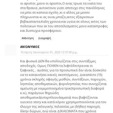
οι αριστοι ,μονο οι αρεστοι.Ο ενας τρωει τα νιατα του
στα θρανια ,αυτοκτονει γιατι απετυχε στις πανελληνιες
να μπει σε καποια σχολη ,κι ο αλλος με μεσον
πληρωνεται κι ας ειναι μπαζο,εκτος εξαιρεσεων
βεβαιαπαντα.Καλη χρονια και υγεια σε ολους εκτος των
πολιτικων που εκ του αποτελεσματος μονο καταστροφες
και δυστυχια προσφερουν.
Απάντηση
Διαγραφή
ΑΝΏΝΥΜΟΣ
Τετάρτη, Ιανουαρίου 01, 2025 12:37:00 μ.μ.
Και φυσικά ΔΕΝ θα υπολογίζεται στις συντάξιμες
αποδοχές. Ομως ΠΟΘΕΝ τα λεφτόδεντρα και οι
ξαφνικές... αγάπες για το προσωπικό δεν είναι δύσκολο
να το κατανοήσει κανείς σκεπτόμενος. Δεκαπέντε (15)
χρόνια σκληρής σφαγής μισθών, συντάξεων, παροχών,
ληστείας αποθεματικών, φοροληστείας που συνεχίζεται
αμείωτη με νομιμοποιημένα τρικ(προσωπική διαφορά
κ.α.), παράγουν θηριώδη
αποθεματικά(υπερπλεονάσματα) που βαφτίζονται
success story και κατά κόρον χρησιμοποιούνται για τον
έλεγχο της εκλογικής πελατείας με (δήθεν) παροχές
δίκην δώρων, ενώ είναι ΔΙΚΑΙΩΜΑΤΑ που χρόνια