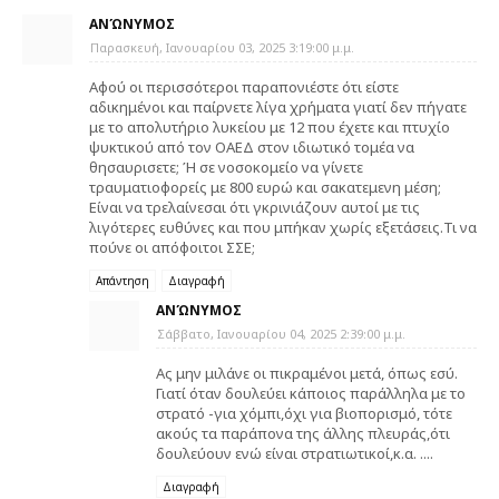
ΑΝΏΝΥΜΟΣ
Παρασκευή, Ιανουαρίου 03, 2025 3:19:00 μ.μ.
Αφού οι περισσότεροι παραπονιέστε ότι είστε
αδικημένοι και παίρνετε λίγα χρήματα γιατί δεν πήγατε
με το απολυτήριο λυκείου με 12 που έχετε και πτυχίο
ψυκτικού από τον ΟΑΕΔ στον ιδιωτικό τομέα να
θησαυρισετε; Ή σε νοσοκομείο να γίνετε
τραυματιοφορείς με 800 ευρώ και σακατεμενη μέση;
Είναι να τρελαίνεσαι ότι γκρινιάζουν αυτοί με τις
λιγότερες ευθύνες και που μπήκαν χωρίς εξετάσεις.Τι να
πούνε οι απόφοιτοι ΣΣΕ;
Απάντηση
Διαγραφή
ΑΝΏΝΥΜΟΣ
Σάββατο, Ιανουαρίου 04, 2025 2:39:00 μ.μ.
Ας μην μιλάνε οι πικραμένοι μετά, όπως εσύ.
Γιατί όταν δουλεύει κάποιος παράλληλα με το
στρατό -για χόμπι,όχι για βιοπορισμό, τότε
ακούς τα παράπονα της άλλης πλευράς,ότι
δουλεύουν ενώ είναι στρατιωτικοί,κ.α. ....
Διαγραφή