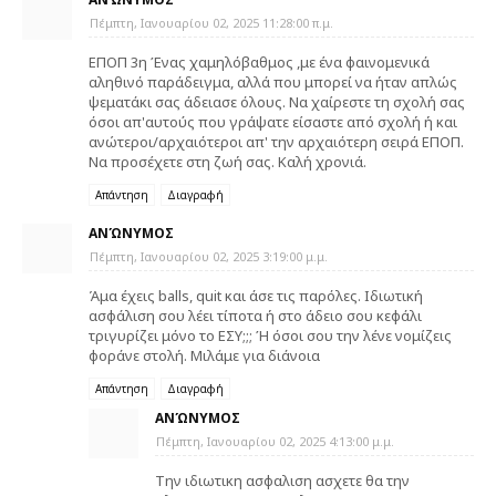
Πέμπτη, Ιανουαρίου 02, 2025 11:28:00 π.μ.
ΕΠΟΠ 3η Ένας χαμηλόβαθμος ,με ένα φαινομενικά
αληθινό παράδειγμα, αλλά που μπορεί να ήταν απλώς
ψεματάκι σας άδειασε όλους. Να χαίρεστε τη σχολή σας
όσοι απ'αυτούς που γράψατε είσαστε από σχολή ή και
ανώτεροι/αρχαιότεροι απ' την αρχαιότερη σειρά ΕΠΟΠ.
Να προσέχετε στη ζωή σας. Καλή χρονιά.
Απάντηση
Διαγραφή
ΑΝΏΝΥΜΟΣ
Πέμπτη, Ιανουαρίου 02, 2025 3:19:00 μ.μ.
Άμα έχεις balls, quit και άσε τις παρόλες. Ιδιωτική
ασφάλιση σου λέει τίποτα ή στο άδειο σου κεφάλι
τριγυρίζει μόνο το ΕΣΥ;;; Ή όσοι σου την λένε νομίζεις
φοράνε στολή. Μιλάμε για διάνοια
Απάντηση
Διαγραφή
ΑΝΏΝΥΜΟΣ
Πέμπτη, Ιανουαρίου 02, 2025 4:13:00 μ.μ.
Την ιδιωτικη ασφαλιση ασχετε θα την