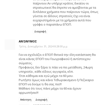
παίρνουν.Αν υπήρχε κράτος δικαίου οι
στρατιωτικοί θα έπρεπε να αμοίβονται με τα
διπλάσια χρήματα που παίρνουν τώρα, όπως
γίνεται σε άλλους στρατούς.Οχι να είναι
ευχαριστημένοι με τα χρήματα αυτά που
γράφει ο παραπάνω ΕΠΟΠ.
Διαγραφή
ΑΝΏΝΥΜΟΣ
Τρίτη, Δεκεμβρίου 31, 2024 8:28:00 μ.μ.
Για να σχολιάζει ο ΕΠΟΠ θετικά την όλη κατάσταση θα
είναι κάνας ΕΠΟΠ του Γεωγραφικού ή αντίστοιχου
σώματος.
Προφανώς δεν ξέρει τι πάει να πει μετάθεση, 24ωρη
υπηρεσία , κάθε είδους αγγαρεία, κλπ.
Έτσι κάθομαι και εγώ μέχρι τα 60 μου.
Ρωτήστε όμως και κάνα Τεθωρακισμενο ή Πεζικαριο
ΕΠΟΠ να δούμε τι θα σας πει!!!
Μάθανε ότι τους πάνε μέχρι τα 60 και έχουν
αρρωστήσει!!!
Απάντηση
Διαγραφή