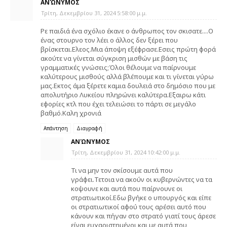
ΑΝΏΝΥΜΟΣ
Τρίτη, Δεκεμβρίου 31, 2024 5:58:00 μ.μ.
Ρε παιδιά ένα σχόλιο έκανε ο άνθρωπος τον σκισατε....Ο
ένας στουρνο τον λέει ο άλλος δεν ξέρει που
βρίσκεται.Ελεος.Μια άποψη εξέφρασε.Εσεις πρώτη φορά
ακούτε να γίνεται σύγκριση μισθών με βάση τις
γραμματικές γνώσεις;Όλοι θέλουμε να παίρνουμε
καλύτερους μισθούς αλλά βλέπουμε και τι γίνεται γύρω
μας.Εκτος άμα ξέρετε καμια δουλειά στο δημόσιο που με
απολυτήριο Λυκείου πληρώνει καλύτερα.Εξαιρω κάτι
εφορίες κτλ που έχει τελειώσει το πάρτι σε μεγάλο
βαθμό.Καλη χρονιά
Απάντηση
Διαγραφή
ΑΝΏΝΥΜΟΣ
Τρίτη, Δεκεμβρίου 31, 2024 10:42:00 μ.μ.
Τι να μην τον σκίσουμε αυτά που
γράφει.Τετοια να ακούν οι κυβερνώντες να τα
κοψουνε και αυτά που παίρνουνε οι
στρατιωτικοί.Εδω βγήκε ο υπουργός και είπε
οι στρατιωτικοί αφού τους αρέσει αυτό που
κάνουν και πήγαν στο στρατό γιατί τους άρεσε
είναι ευχαριστημένοι και με αυτά που