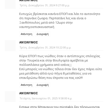
ΑΝΏΝΥΜΟΣ
Τρίτη, Δεκεμβρίου 31, 2024 9:27:00 μ.μ.
Ευτυχώς βρίσκεται κανένα ΕΠΟΠ και λέει το αυτονόητο
ότι περνάνε ζωαρα. Περπατάνε λες και είναι ο
Ξανθόπουλος μετά από 12ωρο στην
ναυπηγοεπισκευαστική
Απάντηση
Διαγραφή
ΑΝΏΝΥΜΟΣ
Τρίτη, Δεκεμβρίου 31, 2024 10:22:00 μ.μ.
Κύριε ΕΠΟΠ πως νιώθεις όταν ο αντίστοιχος επιλοχίας
στην Τουρκία και στην Βουλγαρία αμείβεται με
πολλαπλάσια χρήματα από εσένα;;;;
Εσύ μπορείς να νιώθεις τέλεια όταν δεν έχεις πάρει ούτε
μια μετάθεση αλλά εγώ πήγα 8 μεταθέσεις για να
επανδρώσω θέση που έπρεπε να πας εσύ!!!
Απάντηση
Διαγραφή
ΑΝΏΝΥΜΟΣ
Τετάρτη, Ιανουαρίου 01, 2025 9:58:00 π.μ.
Ειπαμε στην Μπανανια του mizotakis δεν πληρωνονται