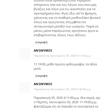
εξόδου είναι ορθανοιχτη και περιμένει
επίορκους σαν και του λόγου σου,που μας
βγάζεις και λόγο για τις ικανότητες και τα
προτερήματα σου. Βγες έξω απ'το φράχτη,
χάνοντας και το σταθερό μισθουλάκο φυσικά
όπως και τρώγοντας στη μ@πα τον
ανταγωνισμό μεταξύ των γιατρών. Παρά να
μένεις μέσα παράγωντας σρνητικου έργο κι
επιβαρύνοντας όλους τους άλλους.
Διαγραφή
ΑΝΏΝΥΜΟΣ
Παρασκευή, Ιανουαρίου 03, 2025 6:11:00 μ.μ.
11:19:00, μάθε πρώτα ορθογραφία, τα άλλα
μετά.
Διαγραφή
ΑΝΏΝΥΜΟΣ
Παρασκευή, Ιανουαρίου 03, 2025 9:42:00 μ.μ.
Παρασκευή 03, 2025 6:11:00 μ.μ. έλα σειρά, είμ'
ο Πέμπτη, Ιανουαρίου 02, 2025 11:19:00 μ.μ..
φαντάζομαι ότι σε πείραξε το συντακτικό το