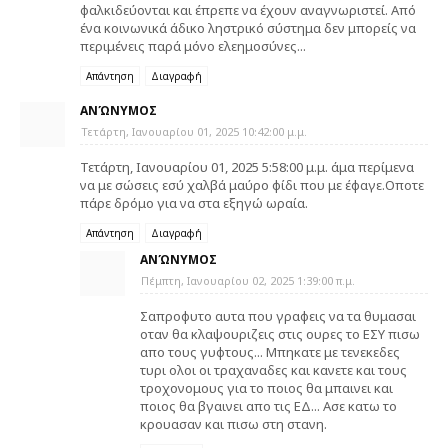
φαλκιδεύονται και έπρεπε να έχουν αναγνωριστεί. Από
ένα κοινωνικά άδικο ληστρικό σύστημα δεν μπορείς να
περιμένεις παρά μόνο ελεημοσύνες...
Απάντηση
Διαγραφή
ΑΝΏΝΥΜΟΣ
Τετάρτη, Ιανουαρίου 01, 2025 10:42:00 μ.μ.
Τετάρτη, Ιανουαρίου 01, 2025 5:58:00 μ.μ. άμα περίμενα
να με σώσεις εσύ χαλβά μαύρο φίδι που με έφαγε.Οποτε
πάρε δρόμο για να στα εξηγώ ωραία.
Απάντηση
Διαγραφή
ΑΝΏΝΥΜΟΣ
Πέμπτη, Ιανουαρίου 02, 2025 1:39:00 π.μ.
Σαπροφυτο αυτα που γραφεις να τα θυμασαι
οταν θα κλαψουριζεις στις ουρες το ΕΣΥ πισω
απο τους γυφτους... Μπηκατε με τενεκεδες
τυρι ολοι οι τραχαναδες και κανετε και τους
τροχονομους για το ποιος θα μπαινει και
ποιος θα βγαινει απο τις ΕΔ... Ασε κατω το
κρουασαν και πισω στη στανη.