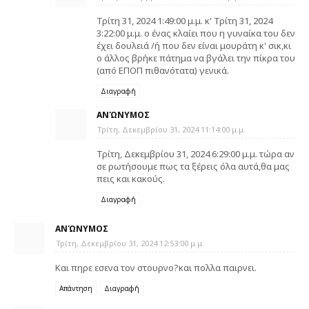
Τρίτη 31, 2024 1:49:00 μ.μ. κ' Τρίτη 31, 2024
3:22:00 μ.μ. ο ένας κλαίει που η γυναίκα του δεν
έχει δουλειά /ή που δεν είναι μουράτη κ' σικ,κι
ο άλλος βρήκε πάτημα να βγάλει την πίκρα του
(από ΕΠΟΠ πιθανότατα) γενικά.
Διαγραφή
ΑΝΏΝΥΜΟΣ
Τρίτη, Δεκεμβρίου 31, 2024 11:14:00 μ.μ.
Τρίτη, Δεκεμβρίου 31, 2024 6:29:00 μ.μ. τώρα αν
σε ρωτήσουμε πως τα ξέρεις όλα αυτά,θα μας
πεις και κακούς.
Διαγραφή
ΑΝΏΝΥΜΟΣ
Τρίτη, Δεκεμβρίου 31, 2024 12:53:00 μ.μ.
Και πηρε εσενα τον στουρνο?και πολλα παιρνει.
Απάντηση
Διαγραφή