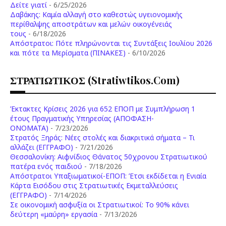
Δείτε γιατί
- 6/25/2026
Δαβάκης: Καμία αλλαγή στο καθεστώς υγειονομικής
περίθαλψης αποστράτων και μελών οικογένειάς
τους
- 6/18/2026
Aπόστρατοι: Πότε πληρώνονται τις Συντάξεις Ιουλίου 2026
και πότε τα Μερίσματα (ΠΙΝΑΚΕΣ)
- 6/10/2026
ΣΤΡΑΤΙΩΤΙΚΟΣ (stratiwtikos.com)
Έκτακτες Κρίσεις 2026 για 652 ΕΠΟΠ με Συμπλήρωση 1
έτους Πραγματικής Υπηρεσίας (ΑΠΟΦΑΣΗ-
ONOMATA)
- 7/23/2026
Στρατός Ξηράς: Νέες στολές και διακριτικά σήματα – Τι
αλλάζει (ΕΓΓΡΑΦΟ)
- 7/21/2026
Θεσσαλονίκη: Αιφνίδιος Θάνατος 50χρονου Στρατιωτικού
πατέρα ενός παιδιού
- 7/18/2026
Απόστρατοι Υπαξιωματικοί-ΕΠΟΠ: Έτσι εκδίδεται η Ενιαία
Κάρτα Εισόδου στις Στρατιωτικές Εκμεταλλεύσεις
(ΕΓΓΡΑΦΟ)
- 7/14/2026
Σε οικονομική ασφυξία οι Στρατιωτικοί: Το 90% κάνει
δεύτερη «μαύρη» εργασία
- 7/13/2026