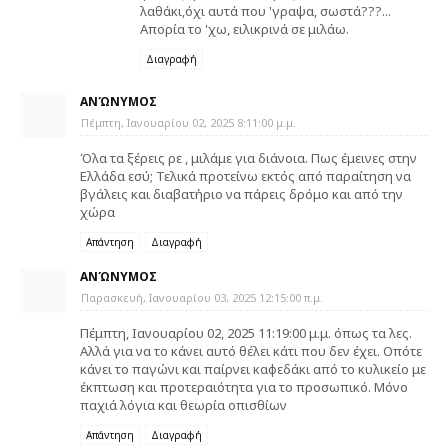
λαθάκι,όχι αυτά που 'γραψα, σωστά???...
Απορία το 'χω, ειλικρινά σε μιλάω.
Διαγραφή
ΑΝΏΝΥΜΟΣ
Πέμπτη, Ιανουαρίου 02, 2025 8:11:00 μ.μ.
Όλα τα ξέρεις ρε , μιλάμε για διάνοια. Πως έμεινες στην
Ελλάδα εσύ; Τελικά προτείνω εκτός από παραίτηση να
βγάλεις και διαβατήριο να πάρεις δρόμο και από την
χώρα
Απάντηση
Διαγραφή
ΑΝΏΝΥΜΟΣ
Παρασκευή, Ιανουαρίου 03, 2025 12:15:00 π.μ.
Πέμπτη, Ιανουαρίου 02, 2025 11:19:00 μ.μ. όπως τα λες.
Αλλά για να το κάνει αυτό θέλει κάτι που δεν έχει. Οπότε
κάνει το παγώνι και παίρνει καφεδάκι από το κυλικείο με
έκπτωση και προτεραιότητα για το προσωπικό. Μόνο
παχιά λόγια και θεωρία οπισθίων
Απάντηση
Διαγραφή