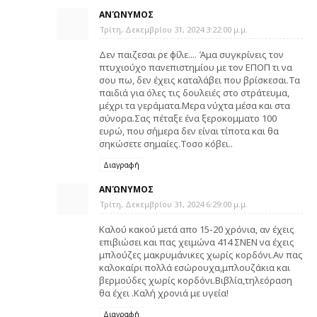
ΑΝΏΝΥΜΟΣ
Τρίτη, Δεκεμβρίου 31, 2024 3:22:00 μ.μ.
Δεν παιζεσαι ρε φίλε.... Άμα συγκρίνεις τον
πτυχιούχο πανεπιστημίου με τον ΕΠΟΠ τι να
σου πω, δεν έχεις καταλάβει που βρίσκεσαι.Τα
παιδιά για όλες τις δουλειές στο στράτευμα,
μέχρι τα γεράματα.Μερα νύχτα μέσα και στα
σύνορα.Σας πέταξε ένα ξεροκομματο 100
ευρώ, που σήμερα δεν είναι τίποτα και θα
σηκώσετε σημαίες.Τοσο κόβει..
Διαγραφή
ΑΝΏΝΥΜΟΣ
Τρίτη, Δεκεμβρίου 31, 2024 6:29:00 μ.μ.
Kαλού κακού μετά απο 15-20 χρόνια, αν έχεις
επιβιώσει και πας χειμώνα 414 ΣΝΕΝ να έχεις
μπλούζες μακρυμάνικες χωρίς κορδόνι.Αν πας
καλοκαίρι πολλά εσώρουχα,μπλουζάκια και
βερμούδες χωρίς κορδόνι.Βιβλία,τηλεόραση
θα έχει .Καλή χρονιά με υγεία!
Διαγραφή