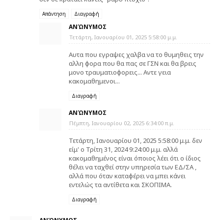
Απάντηση
Διαγραφή
ΑΝΏΝΥΜΟΣ
Τετάρτη, Ιανουαρίου 01, 2025 5:58:00 μ.μ.
Αυτα που εγραψες χαλβα να το θυμηθεις την
αλλη φορα που θα πας σε ΓΣΝ και θα βρεις
μονο τραυματιοφορεις... Αντε γεια
κακομαθημενοι...
Διαγραφή
ΑΝΏΝΥΜΟΣ
Πέμπτη, Ιανουαρίου 02, 2025 6:34:00 π.μ.
Τετάρτη, Ιανουαρίου 01, 2025 5:58:00 μ.μ. δεν
είμ' ο Τρίτη 31, 2024 9:24:00 μ.μ. αλλά
κακομαθημένος είναι όποιος λέει ότι ο ίδιος
θέλει να ταχθεί στην υπηρεσία των ΕΔ/ΣΑ ,
αλλά που όταν καταφέρει να μπει κάνει
εντελώς τα αντίθετα και ΣΚΟΠΙΜΑ.
Διαγραφή