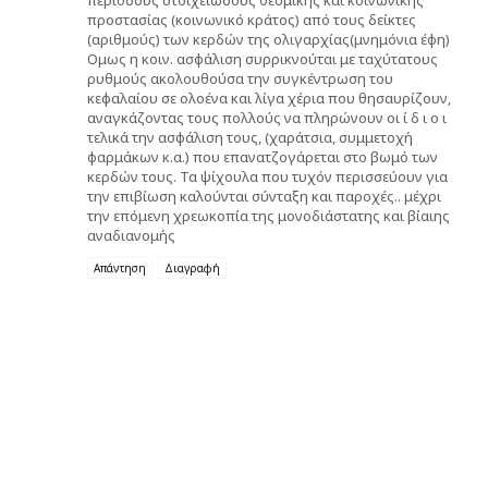
περιόδους στοιχειώδους θεσμικής και κοινωνικής
προστασίας (κοινωνικό κράτος) από τους δείκτες
(αριθμούς) των κερδών της ολιγαρχίας(μνημόνια έφη)
Ομως η κοιν. ασφάλιση συρρικνούται με ταχύτατους
ρυθμούς ακολουθούσα την συγκέντρωση του
κεφαλαίου σε ολοένα και λίγα χέρια που θησαυρίζουν,
αναγκάζοντας τους πολλούς να πληρώνουν οι ί δ ι ο ι
τελικά την ασφάλιση τους, (χαράτσια, συμμετοχή
φαρμάκων κ.α.) που επανατζογάρεται στο βωμό των
κερδών τους. Τα ψίχουλα που τυχόν περισσεύουν για
την επιβίωση καλούνται σύνταξη και παροχές.. μέχρι
την επόμενη χρεωκοπία της μονοδιάστατης και βίαιης
αναδιανομής
Απάντηση
Διαγραφή