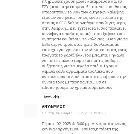
πληρωσετε χρυση μολις καταρρευσει και το
ΕΣΥ (μεσα στην επομενη 5ετια). Ασε που θα σας
απορριπτουν το 30% των αιτησεων καλυψης
εξοδων νοσηλειας, οπως κανει η εταιρια της
οποιας ο CEO δολοφονηθηκε πριν λιγες μερες
στην Αμερικη... Δεν εχετε ιδεα τι σας περιμενει
σανοφαγα προβατα, νομιζετε οτι ξαφνικα σας
αγαπησαν και θελουν το καλο σας... Οσο για τα
balls αεργο τρολ, οταν εμεις δουλευαμε με
επιτυχια για χρονια στον ιδιωτικο τομεα, εσεις
τρωγατε το χαρτζηλικι του μπαμπα. Πηγαινε
να παιξεις αλλου τωρα και ασε τις σοβαρες
συζητησεις για τα μεγαλα παιδια. Εχουμε
γεμισει ζαβα αγραμματα τρολακια που
ανακαλυψαν το διαδικτυο και περιφερουν την
αγνοια τους με περηφανεια... Θα σε
ειδοποησουμε αν χρειαστουμε κλοουν.
Διαγραφή
ΑΝΏΝΥΜΟΣ
Πέμπτη, Ιανουαρίου 02, 2025 11:19:00 μ.μ.
Πέμπτη 02, 2025 4:13:00 μ.μ.Δεν κρατά κανένας
κανέναν αρχηγέ μου. Ίσα ίσα,η πόρτα της