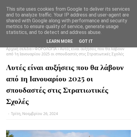
This site uses cookies from Google to deliver its services
and to analyze traffic. Your IP address and user-agent are
shared with Google along with performance and security
metrics to ensure quality of service, generate usage
statistics, and to detect and address abuse.
LEARN MORE
GOT IT
Αρχική σελίδα
ΦΟΡΟΛΟΓΙΑ
Aυτές είναι αυξήσεις που θα λάβουν
από 1η Iανουαρίου 2025 οι σπουδαστές στις Στρατιωτικές Σχολές
Aυτές είναι αυξήσεις που θα λάβουν
από 1η Iανουαρίου 2025 οι
σπουδαστές στις Στρατιωτικές
Σχολές
-
Τρίτη, Νοεμβρίου 26, 2024