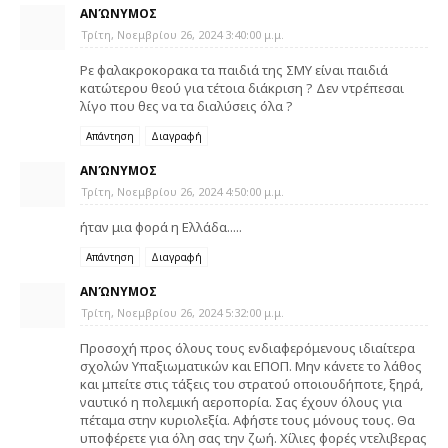
ΑΝΏΝΥΜΟΣ
Τρίτη, Νοεμβρίου 26, 2024 3:40:00 μ.μ.
Ρε φαλακροκορακα τα παιδιά της ΣΜΥ είναι παιδιά
κατώτερου θεού για τέτοια διάκριση ? Δεν ντρέπεσαι
λίγο που θες να τα διαλύσεις όλα ?
Απάντηση
Διαγραφή
ΑΝΏΝΥΜΟΣ
Τρίτη, Νοεμβρίου 26, 2024 4:50:00 μ.μ.
ήταν μια φορά η Ελλάδα.....
Απάντηση
Διαγραφή
ΑΝΏΝΥΜΟΣ
Τρίτη, Νοεμβρίου 26, 2024 5:32:00 μ.μ.
Προσοχή προς όλους τους ενδιαφερόμενους ιδιαίτερα
σχολών Υπαξιωματικών και ΕΠΟΠ. Μην κάνετε το λάθος
και μπείτε στις τάξεις του στρατού οποιουδήποτε, ξηρά,
ναυτικό η πολεμική αεροπορία. Σας έχουν όλους για
πέταμα στην κυριολεξία. Αφήστε τους μόνους τους. Θα
υποφέρετε για όλη σας την ζωή. Χίλιες φορές ντελιβερας