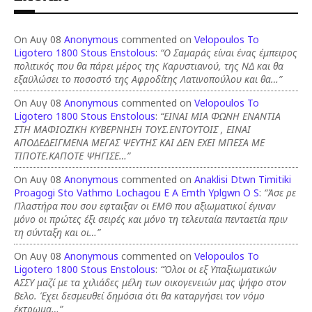
On Αυγ 08
Anonymous
commented on
Velopoulos To
Ligotero 1800 Stous Enstolous
:
“Ο Σαμαράς είναι ένας έμπειρος
πολιτικός που θα πάρει μέρος της Καρυστιανού, της ΝΔ και θα
εξαϋλώσει το ποσοστό της Αφροδίτης Λατινοπούλου και θα…”
On Αυγ 08
Anonymous
commented on
Velopoulos To
Ligotero 1800 Stous Enstolous
:
“ΕΙΝΑΙ ΜΙΑ ΦΩΝΗ ΕΝΑΝΤΙΑ
ΣΤΗ ΜΑΦΙΟΖΙΚΗ ΚΥΒΕΡΝΗΣΗ ΤΟΥΣ.ΕΝΤΟΥΤΟΙΣ , ΕΙΝΑΙ
ΑΠΟΔΕΔΕΙΓΜΕΝΑ ΜΕΓΑΣ ΨΕΥΤΗΣ ΚΑΙ ΔΕΝ ΕΧΕΙ ΜΠΕΣΑ ΜΕ
ΤΙΠΟΤΕ.ΚΑΠΟΤΕ ΨΗΓΙΣΕ…”
On Αυγ 08
Anonymous
commented on
Anaklisi Dtwn Timitiki
Proagogi Sto Vathmo Lochagou E A Emth Yplgwn O S
:
“Άσε ρε
Πλαστήρα που σου εφταιξαν οι ΕΜΘ που αξιωματικοί έγιναν
μόνο οι πρώτες έξι σειρές και μόνο τη τελευταία πενταετία πριν
τη σύνταξη και οι…”
On Αυγ 08
Anonymous
commented on
Velopoulos To
Ligotero 1800 Stous Enstolous
:
“Όλοι οι εξ Υπαξιωματικών
ΑΣΣΥ μαζί με τα χιλιάδες μέλη των οικογενειών μας ψήφο στον
Βελο. Έχει δεσμευθεί δημόσια ότι θα καταργήσει τον νόμο
έκτρωμα…”