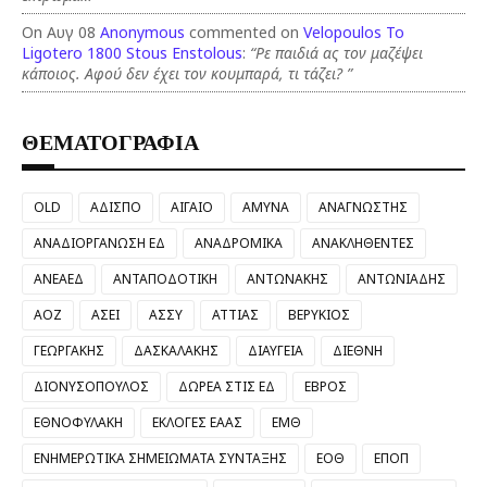
On Αυγ 08
Anonymous
commented on
Velopoulos To
Ligotero 1800 Stous Enstolous
:
“Ρε παιδιά ας τον μαζέψει
κάποιος. Αφού δεν έχει τον κουμπαρά, τι τάζει? ”
ΘΕΜΑΤΟΓΡΑΦΙΑ
OLD
ΑΔΙΣΠΟ
ΑΙΓΑΙΟ
ΑΜΥΝΑ
ΑΝΑΓΝΩΣΤΗΣ
ΑΝΑΔΙΟΡΓΑΝΩΣΗ ΕΔ
ΑΝΑΔΡΟΜΙΚΑ
ΑΝΑΚΛΗΘΕΝΤΕΣ
ΑΝΕΑΕΔ
ΑΝΤΑΠΟΔΟΤΙΚΗ
ΑΝΤΩΝΑΚΗΣ
ΑΝΤΩΝΙΑΔΗΣ
ΑΟΖ
ΑΣΕΙ
ΑΣΣΥ
ΑΤΤΙΑΣ
ΒΕΡΥΚΙΟΣ
ΓΕΩΡΓΑΚΗΣ
ΔΑΣΚΑΛΑΚΗΣ
ΔΙΑΥΓΕΙΑ
ΔΙΕΘΝΗ
ΔΙΟΝΥΣΟΠΟΥΛΟΣ
ΔΩΡΕΑ ΣΤΙΣ ΕΔ
ΕΒΡΟΣ
ΕΘΝΟΦΥΛΑΚΗ
ΕΚΛΟΓΕΣ ΕΑΑΣ
ΕΜΘ
ΕΝΗΜΕΡΩΤΙΚΑ ΣΗΜΕΙΩΜΑΤΑ ΣΥΝΤΑΞΗΣ
ΕΟΘ
ΕΠΟΠ