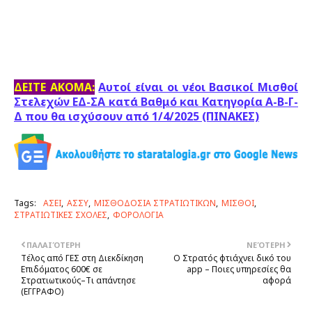
ΔΕΙΤΕ ΑΚΟΜΑ:
Αυτοί είναι οι νέοι Βασικοί Μισθοί
Στελεχών ΕΔ-ΣΑ κατά Βαθμό και Κατηγορία Α-Β-Γ-
Δ που θα ισχύσουν από 1/4/2025 (ΠINAKEΣ)
Tags:
ΑΣΕΙ
ΑΣΣΥ
ΜΙΣΘΟΔΟΣΙΑ ΣΤΡΑΤΙΩΤΙΚΩΝ
ΜΙΣΘΟΙ
ΣΤΡΑΤΙΩΤΙΚΕΣ ΣΧΟΛΕΣ
ΦΟΡΟΛΟΓΙΑ
ΠΑΛΑΙΌΤΕΡΗ
ΝΕΌΤΕΡΗ
Tέλος από ΓEΣ στη Διεκδίκηση
Ο Στρατός φτιάχνει δικό του
Eπιδόματος 600€ σε
app – Ποιες υπηρεσίες θα
Στρατιωτικούς–Tι απάντησε
αφορά
(EΓΓΡAΦO)