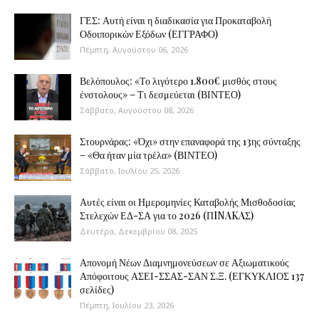
ΓΕΣ: Αυτή είναι η διαδικασία για Προκαταβολή
Οδοιπορικών Εξόδων (ΕΓΓΡΑΦΟ)
Πέμπτη, Αυγούστου 06, 2026
Βελόπουλος: «Το λιγότερο 1.800€ μισθός στους
ένστολους» – Τι δεσμεύεται (ΒΙΝΤΕΟ)
Σάββατο, Αυγούστου 08, 2026
Στουρνάρας: «Όχι» στην επαναφορά της 13ης σύνταξης
– «Θα ήταν μία τρέλα» (ΒΙΝΤΕΟ)
Σάββατο, Ιουλίου 25, 2026
Αυτές είναι οι Ημερομηνίες Καταβολής Μισθοδοσίας
Στελεχών ΕΔ-ΣΑ για το 2026 (ΠINAKAΣ)
Δευτέρα, Δεκεμβρίου 08, 2025
Απονομή Νέων Διαμνημονεύσεων σε Αξιωματικούς
Απόφοιτους ΑΣΕΙ-ΣΣΑΣ-ΣΑΝ Σ.Ξ. (ΕΓΚΥΚΛΙΟΣ 137
σελίδες)
Πέμπτη, Ιουλίου 23, 2026