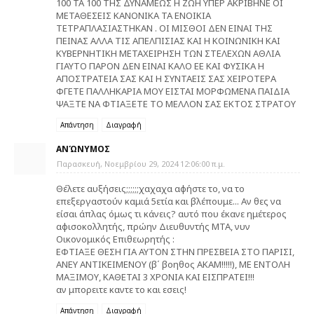
100 ΤΑ 100 ΤΗΣ ΔΥΝΑΜΕΩΣ Η ΖΩΗ ΥΠΕΡ ΑΚΡΙΒΗΝΕ ΟΙ
ΜΕΤΑΘΕΣΕΙΣ ΚΑΝΟΝΙΚΑ ΤΑ ΕΝΟΙΚΙΑ
ΤΕΤΡΑΠΛΑΣΙΑΣΤΗΚΑΝ . ΟΙ ΜΙΣΘΟΙ ΔΕΝ ΕΙΝΑΙ ΤΗΣ
ΠΕΙΝΑΣ ΑΛΛΑ ΤΙΣ ΑΠΕΛΠΙΣΙΑΣ ΚΑΙ Η ΚΟΙΝΩΝΙΚΗ ΚΑΙ
ΚΥΒΕΡΝΗΤΙΚΗ ΜΕΤΑΧΕΙΡΗΣΗ ΤΩΝ ΣΤΕΛΕΧΩΝ ΑΘΛΙΑ
ΓΙΑΥΤΟ ΠΑΡΟΝ ΔΕΝ ΕΙΝΑΙ ΚΑΛΟ ΕΕ ΚΑΙ ΦΥΣΙΚΑ Η
ΑΠΟΣΤΡΑΤΕΙΑ ΣΑΣ ΚΑΙ Η ΣΥΝΤΑΕΙΣ ΣΑΣ ΧΕΙΡΟΤΕΡΑ
ΦΓΕΤΕ ΠΑΛΛΗΚΑΡΙΑ ΜΟΥ ΕΙΣΤΑΙ ΜΟΡΦΩΜΕΝΑ ΠΑΙΔΙΑ
ΨΑΞΤΕ ΝΑ ΦΤΙΑΞΕΤΕ ΤΟ ΜΕΛΛΟΝ ΣΑΣ ΕΚΤΟΣ ΣΤΡΑΤΟΥ
Απάντηση
Διαγραφή
ΑΝΏΝΥΜΟΣ
Παρασκευή, Νοεμβρίου 29, 2024 12:06:00 π.μ.
Θέλετε αυξήσεις;;;;;;χαχαχα αφήστε το, να το
επεξεργαστούν καμιά 5ετία και βλέπουμε... Αν θες να
είσαι άπλας όμως τι κάνεις? αυτό που έκανε ημέτερος
αφισοκολλητής, πρώην Διευθυντής ΜΤΑ, νυν
Οικονομικός Επιθεωρητής :
ΕΦΤΙΑΞΕ ΘΕΣΗ ΓΙΑ ΑΥΤΟΝ ΣΤΗΝ ΠΡΕΣΒΕΙΑ ΣΤΟ ΠΑΡΙΣΙ,
ΑΝΕΥ ΑΝΤΙΚΕΙΜΕΝΟΥ (β΄ βοηθος ΑΚΑΜ!!!!!), ΜΕ ΕΝΤΟΛΗ
ΜΑΞΙΜΟΥ, ΚΑΘΕΤΑΙ 3 ΧΡΟΝΙΑ ΚΑΙ ΕΙΣΠΡΑΤΕΙ!!!
αν μπορειτε καντε το και εσεις!
Απάντηση
Διαγραφή