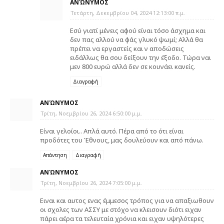
ΑΝΏΝΥΜΟΣ
Τετάρτη, Δεκεμβρίου 04, 2024 12:13:00 π.μ.
Εσύ γιατί μένεις αφού είναι τόσο άσχημα και
δεν πας αλλού να φάς γλυκό ψωμί; Αλλά θα
πρέπει να εργαστείς και ν αποδώσεις
ειδάλλως θα σου δείξουν την έξοδο. Τώρα ναι
μεν 800 ευρώ αλλά δεν σε κουνάει κανείς.
Διαγραφή
ΑΝΏΝΥΜΟΣ
Τρίτη, Νοεμβρίου 26, 2024 6:50:00 μ.μ.
Είναι γελοίοι.. Απλά αυτό. Πέρα από το ότι είναι
προδότες του Έθνους, μας δουλεύουν και από πάνω.
Απάντηση
Διαγραφή
ΑΝΏΝΥΜΟΣ
Τρίτη, Νοεμβρίου 26, 2024 7:05:00 μ.μ.
Ειναι και αυτος ενας έμμεσος τρόπος για να απαξιωθουν
οι σχολες των ΑΣΣΥ με στόχο να κλεισουν διότι ειχαν
πάρει αέρα τα τελευταία χρόνια και ειχαν υψηλότερες