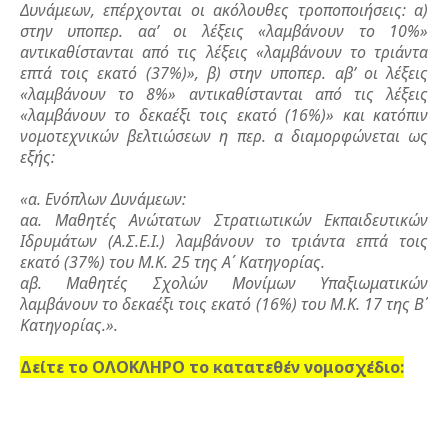
Δυνάμεων, επέρχονται οι ακόλουθες τροποποιήσεις: α)
στην υποπερ. αα’ οι λέξεις «λαμβάνουν το 10%»
αντικαθίστανται από τις λέξεις «λαμβάνουν το τριάντα
επτά τοις εκατό (37%)», β) στην υποπερ. αβ’ οι λέξεις
«λαμβάνουν το 8%» αντικαθίστανται από τις λέξεις
«λαμβάνουν το δεκαέξι τοις εκατό (16%)» και κατόπιν
νομοτεχνικών βελτιώσεων η περ. α διαμορφώνεται ως
εξής:
«α. Ενόπλων Δυνάμεων:
αα. Μαθητές Ανώτατων Στρατιωτικών Εκπαιδευτικών
Ιδρυμάτων (Α.Σ.Ε.Ι.) λαμβάνουν το τριάντα επτά τοις
εκατό (37%) του Μ.Κ. 25 της Α΄ Κατηγορίας.
αβ. Μαθητές Σχολών Μονίμων Υπαξιωματικών
λαμβάνουν το δεκαέξι τοις εκατό (16%) του Μ.Κ. 17 της Β΄
Κατηγορίας.».
Δείτε το ΟΛΟΚΛΗΡΟ το κατατεθέν νομοσχέδιο: