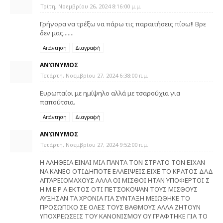
Τρίτη, Νοεμβρίου 26, 2024 8:16:00 μ.μ.
Γρήγορα να τρέξω να πάρω τις παραιτήσεις πίσω!! Βρε
δεν μας.......
Απάντηση
Διαγραφή
ΑΝΏΝΥΜΟΣ
Τετάρτη, Νοεμβρίου 27, 2024 6:38:00 π.μ.
Ευρωπαίοι με ημίψηλο αλλά με τσαρούχια για
παπούτσια.
Απάντηση
Διαγραφή
ΑΝΏΝΥΜΟΣ
Τετάρτη, Νοεμβρίου 27, 2024 9:52:00 π.μ.
Η ΑΛΗΘΕΙΑ ΕΙΝΑΙ ΜΙΑ ΠΑΝΤΑ ΤΟΝ ΣΤΡΑΤΟ ΤΟΝ ΕΙΧΑΝ
ΝΑ ΚΑΝΕΟ ΟΤΙΔΗΠΟΤΕ ΕΛΛΕΙΨΕΙΣ.ΕΙΧΕ ΤΟ ΚΡΑΤΟΣ ΔΛΔ
ΑΓΓΑΡΕΙΟΜΑΧΟΥΣ ΑΛΛΑ ΟΙ ΜΙΣΘΟΙ ΗΤΑΝ ΥΠΟΦΕΡΤΟΙ Σ
Η Μ Ε Ρ Α ΕΚΤΟΣ ΟΤΙ ΠΕΤΣΟΚΟΨΑΝ ΤΟΥΣ ΜΙΣΘΟΥΣ
ΑΥΞΗΣΑΝ ΤΑ ΧΡΟΝΙΑ ΓΙΑ ΣΥΝΤΑΞΗ ΜΕΙΩΘΗΚΕ ΤΟ
ΠΡΟΣΩΠΙΚΟ ΣΕ ΟΛΕΣ ΤΟΥΣ ΒΑΘΜΟΥΣ ΑΛΛΑ ΖΗΤΟΥΝ
ΥΠΟΧΡΕΩΣΕΙΣ ΤΟΥ ΚΑΝΟΝΙΣΜΟΥ ΟΥ ΓΡΑΦΤΗΚΕ ΓΙΑ ΤΟ