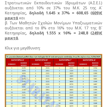
Στρατιωτικών Εκπαιδευτικών Ιδρυμάτων (Α.Σ.Ε.Ι.)
αυξάνεται από 10% σε 37% του Μ.Κ. 25 της Α΄
Κατηγορίας,
δηλαδή 1.645 x 37% = 608,65
(609)€
μεικτά
και
β. Των Μαθητών Σχολών Μονίμων Υπαξιωματικών
αυξάνεται από το 8% στο 16% του Μ.Κ. 17 της Β΄
Κατηγορίας,
δηλαδή 1.555 x 16% = 248,8
(249)€
μεικτά
.
Κλικ για μεγέθυνση: