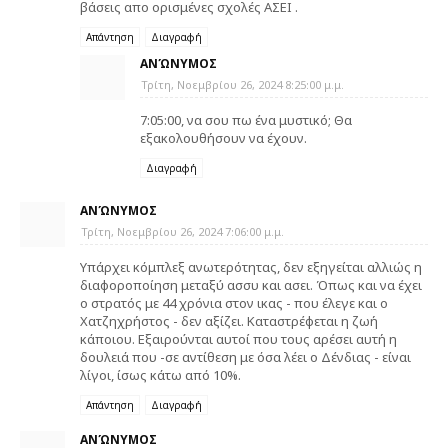
βάσεις απο ορισμένες σχολές ΑΣΕΙ .
Απάντηση
Διαγραφή
ΑΝΏΝΥΜΟΣ
Τρίτη, Νοεμβρίου 26, 2024 8:25:00 μ.μ.
7:05:00, να σου πω ένα μυστικό; Θα
εξακολουθήσουν να έχουν.
Διαγραφή
ΑΝΏΝΥΜΟΣ
Τρίτη, Νοεμβρίου 26, 2024 7:06:00 μ.μ.
Υπάρχει κόμπλεξ ανωτερότητας, δεν εξηγείται αλλιώς η
διαφοροποίηση μεταξύ ασσυ και ασει. Όπως και να έχει
ο στρατός με 44 χρόνια στον ικας - που έλεγε και ο
Χατζηχρήστος - δεν αξίζει. Καταστρέφεται η ζωή
κάποιου. Εξαιρούνται αυτοί που τους αρέσει αυτή η
δουλειά που -σε αντίθεση με όσα λέει ο Δένδιας - είναι
λίγοι, ίσως κάτω από 10%.
Απάντηση
Διαγραφή
ΑΝΏΝΥΜΟΣ