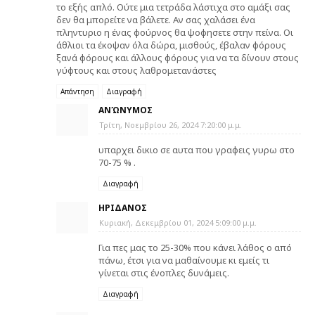
το εξής απλό. Ούτε μια τετράδα λάστιχα στο αμάξι σας
δεν θα μπορείτε να βάλετε. Αν σας χαλάσει ένα
πληντυριο η ένας φούρνος θα ψοφησετε στην πείνα. Οι
άθλιοι τα έκοψαν όλα δώρα, μισθούς, έβαλαν φόρους
ξανά φόρους και άλλους φόρους για να τα δίνουν στους
γύφτους και στους λαθρομετανάστες
Απάντηση
Διαγραφή
ΑΝΏΝΥΜΟΣ
Τρίτη, Νοεμβρίου 26, 2024 7:20:00 μ.μ.
υπαρχει δικιο σε αυτα που γραφεις γυρω στο
70-75 % .
Διαγραφή
ΗΡΙΔΑΝΟΣ
Κυριακή, Δεκεμβρίου 01, 2024 5:09:00 μ.μ.
Για πες μας το 25-30% που κάνει λάθος ο από
πάνω, έτσι για να μαθαίνουμε κι εμείς τι
γίνεται στις ένοπλες δυνάμεις.
Διαγραφή