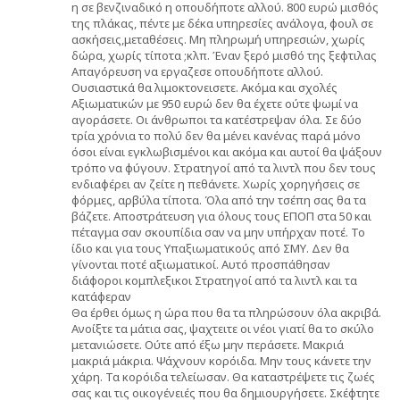
η σε βενζιναδικό η οπουδήποτε αλλού. 800 ευρώ μισθός
της πλάκας, πέντε με δέκα υπηρεσίες ανάλογα, φουλ σε
ασκήσεις,μεταθέσεις. Μη πληρωμή υπηρεσιών, χωρίς
δώρα, χωρίς τίποτα ;κλπ. Έναν ξερό μισθό της ξεφτιλας
Απαγόρευση να εργαζεσε οπουδήποτε αλλού.
Ουσιαστικά θα λιμοκτονεισετε. Ακόμα και σχολές
Αξιωματικών με 950 ευρώ δεν θα έχετε ούτε ψωμί να
αγοράσετε. Οι άνθρωποι τα κατέστρεψαν όλα. Σε δύο
τρία χρόνια το πολύ δεν θα μένει κανένας παρά μόνο
όσοι είναι εγκλωβισμένοι και ακόμα και αυτοί θα ψάξουν
τρόπο να φύγουν. Στρατηγοί από τα λιντλ που δεν τους
ενδιαφέρει αν ζείτε η πεθάνετε. Χωρίς χορηγήσεις σε
φόρμες, αρβύλα τίποτα. Όλα από την τσέπη σας θα τα
βάζετε. Αποστράτευση για όλους τους ΕΠΟΠ στα 50 και
πέταγμα σαν σκουπίδια σαν να μην υπήρχαν ποτέ. Το
ίδιο και για τους Υπαξιωματικούς από ΣΜΥ. Δεν θα
γίνονται ποτέ αξιωματικοί. Αυτό προσπάθησαν
διάφοροι κομπλεξικοι Στρατηγοί από τα λιντλ και τα
κατάφεραν
Θα έρθει όμως η ώρα που θα τα πληρώσουν όλα ακριβά.
Ανοίξτε τα μάτια σας, ψαχτειτε οι νέοι γιατί θα το σκύλο
μετανιώσετε. Ούτε από έξω μην περάσετε. Μακριά
μακριά μάκρια. Ψάχνουν κορόιδα. Μην τους κάνετε την
χάρη. Τα κορόιδα τελείωσαν. Θα καταστρέψετε τις ζωές
σας και τις οικογένειές που θα δημιουργήσετε. Σκέφτητε