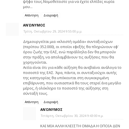
ψήφο τους.Νομοθετειστε για να έχετε ελπίδες κυρία
μου...
Απάντηση
Διαγραφή
ΑΝΏΝΥΜΟΣ
Τρίτη, Οκτωβρίου 29, 2024 9:55:00 μ.μ.
Δημιουργείται μια «κλειστή ομάδα» συνταξιούχων
(περίπου 352.000), οι οποίοι εφεξής θα πληρώνουν εφ’
όρου ζωής την ΕΑΣ, ενώ παράλληλα δεν θα μπορούν
στην πράξη, να απολαμβάνουν τις αυξήσεις που θα
χορηγούνται.
Αιτία είναι ότι για κάθε αύξηση θα ανεβαίνει ανάλογα το
ποσοστό της ΕΑΣ. Άρα, πάντα, οι συνταξιούχοι αυτής
της κατηγορίας θα υπόκεινται στη συγκεκριμένη
επιβάρυνση, που ουσιαστικά θα τους στερεί ένα μεγάλο
μέρος, ή ολόκληρο το ποσοστό της αύξησης στη
σύνταξή τους.
Απάντηση
Διαγραφή
ΑΝΏΝΥΜΟΣ
Τετάρτη, Οκτωβρίου 30, 2024 9:43:00 π.μ.
ΚΑΙ ΜΙΑ ΑΛΛΗ ΚΛΕΙΣΤΗ ΟΜΑΔΑ Η ΟΠΟΙΑ ΔΕΝ