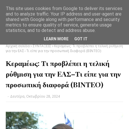
This site uses cookies from Google to deliver its services
and to analyze traffic. Your IP address and user-agent are
shared with Google along with performance and security
metrics to ensure quality of service, generate usage
statistics, and to detect and address abuse.
LEARN MORE
GOT IT
Αρχική σελίδα
ΣΥΝΤΑΞΕΙΣ
Κεραμέως: Τι προβλέπει η τελική ρύθμιση
για την EAΣ–Τι είπε για την προσωπική διαφορά (BINTEO)
Κεραμέως: Τι προβλέπει η τελική
ρύθμιση για την EAΣ–Τι είπε για την
προσωπική διαφορά (BINTEO)
-
Δευτέρα, Οκτωβρίου 28, 2024