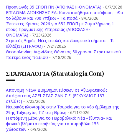
Προαγωγές 35 ΕΠΟΠ ΠΝ (ΑΠΟΦΑΣΗ-ΟΝΟΜΑΤΑ)
- 8/7/2026
ΕΠΙΔΟΜΑ ΔΙΟΙΚΗΣΗΣ ΕΔ: Κοινοποιήθηκε η απόφαση – Θα
το λάβουν και 700 Υπξκοι – Τα ποσά
- 8/6/2026
Έκτακτες Κρίσεις 2026 για 652 ΕΠΟΠ με Συμπλήρωση 1
έτους Πραγματικής Υπηρεσίας (ΑΠΟΦΑΣΗ-
ONOMATA)
- 7/23/2026
Στρατός Ξηράς: Νέες στολές και διακριτικά σήματα – Τι
αλλάζει (ΕΓΓΡΑΦΟ)
- 7/21/2026
Θεσσαλονίκη: Αιφνίδιος Θάνατος 50χρονου Στρατιωτικού
πατέρα ενός παιδιού
- 7/18/2026
ΣΤΑΡΑΤΑΛΟΓΙΑ (staratalogia.com)
Απονομή Νέων Διαμνημονεύσεων σε Αξιωματικούς
Απόφοιτους ΑΣΕΙ-ΣΣΑΣ-ΣΑΝ Σ.Ξ. (ΕΓΚΥΚΛΙΟΣ 137
σελίδες)
- 7/23/2026
Νευρικός κλονισμός στην Τουρκία για το νέο έμβλημα της
29ης Ταξιαρχίας ΠΖ στη Θράκη
- 6/11/2026
Η επόμενη μέρα για το Πυροβολικό: Νέα «έξυπνα» και
φονικά βλήματα ακριβείας για τα πυροβόλα 155
χιλιοστών
- 6/9/2026