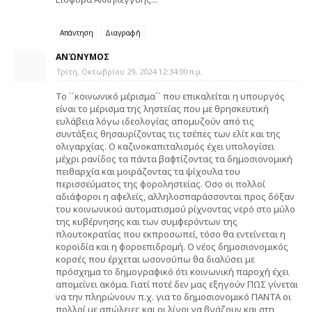
Απάντηση
Διαγραφή
ΑΝΏΝΥΜΟΣ
Τρίτη, Οκτωβρίου 29, 2024 12:34:00 π.μ.
Το ΄΄κοινωνικό μέρισμα΄΄ που επικαλείται η υπουργός
είναι το μέρισμα της ληστείας που με θρησκευτική
ευλάβεια λόγω ιδεολογίας απομυζούν από τις
συντάξεις θησαυρίζοντας τις τσέπες των ελίτ και της
ολιγαρχίας. Ο καζινοκαπιταλισμός έχει υπολογίσει
μέχρι ρανίδος τα πάντα βαφτίζοντας τα δημοσιονομική
πειθαρχία και μοιράζοντας τα ψίχουλα του
περισσεύματος της φοροληστείας. Οσο οι πολλοί
αδιάφοροι η αφελείς, αλληλοσπαράσσονται προς δόξαν
του κοινωνικού αυτοματισμού ρίχνοντας νερό στο μύλο
της κυβέρνησης και των συμφερόντων της
πλουτοκρατίας που εκπροσωπεί, τόσο θα εντείνεται η
κοροϊδία και η φοροεπιδρομή. Ο νέος δημοσιονομικός
κορσές που έρχεται ωσονούπω θα διαλύσει με
πρόσχημα το δημογραφικό ότι κοινωνική παροχή έχει
απομείνει ακόμα. Γιατί ποτέ δεν μας εξηγούν ΠΩΣ γίνεται
να την πληρώνουν π.χ. για το δημοσιονομικό ΠΑΝΤΑ οι
πολλοί με απώλειες και οι λίγοι να βγάζουν και στη