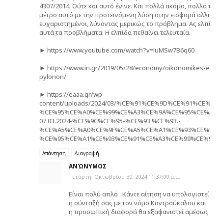
4307/2014; Ούτε και αυτό έγινε. Και πολλά ακόμα, πολλά τα εκκρ
μέτρο αυτό με την προτεινόμενη λύση στην εισφορά αλληλεγ
ευχαριστημένοι, λύνοντας μερικώς το πρόβλημα. Ας ελπίσου
αυτά τα προβλήματα. Η ελπίδα πεθαίνει τελευταία.
► https://www.youtube.com/watch?v=luMSw7B6q60
► https://www.in.gr/2019/05/28/economy/oikonomikes-eidiseis
pylonon/
► https://eaaa.gr/wp-
content/uploads/2024/03/%CE%91%CE%9D%CE%91%CE%
%CE%95%CE%A0%CE%99%CE%A3%CE%9A%CE%95%CE%A8%
07.03.2024-%CE%9C%CE%95-%CE%93.%CE%93.-
%CE%A5%CE%A0%CE%9F%CE%A5%CE%A1%CE%93%CE%99%
%CE%95%CE%A1%CE%93%CE%91%CE%A3%CE%99%CE%91%
Απάντηση
Διαγραφή
ΑΝΏΝΥΜΟΣ
Τετάρτη, Οκτωβρίου 30, 2024 11:37:00 μ.μ.
Είναι πολύ απλό : Κάντε αίτηση να υπολογιστεί
η σύνταξή σας με τον νόμο Καντρούκαλου και
η προσωπική διαφορά θα εξαφανιστεί αμέσως