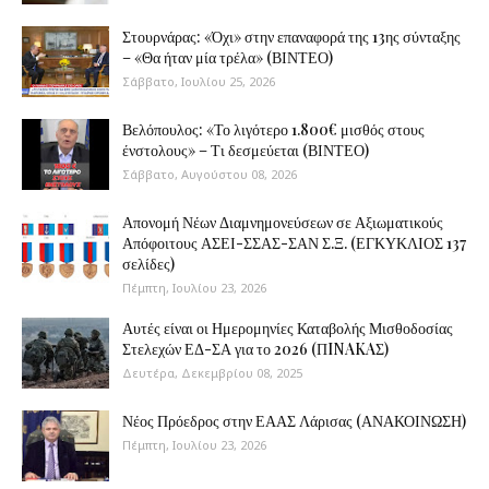
Στουρνάρας: «Όχι» στην επαναφορά της 13ης σύνταξης
– «Θα ήταν μία τρέλα» (ΒΙΝΤΕΟ)
Σάββατο, Ιουλίου 25, 2026
Βελόπουλος: «Το λιγότερο 1.800€ μισθός στους
ένστολους» – Τι δεσμεύεται (ΒΙΝΤΕΟ)
Σάββατο, Αυγούστου 08, 2026
Απονομή Νέων Διαμνημονεύσεων σε Αξιωματικούς
Απόφοιτους ΑΣΕΙ-ΣΣΑΣ-ΣΑΝ Σ.Ξ. (ΕΓΚΥΚΛΙΟΣ 137
σελίδες)
Πέμπτη, Ιουλίου 23, 2026
Αυτές είναι οι Ημερομηνίες Καταβολής Μισθοδοσίας
Στελεχών ΕΔ-ΣΑ για το 2026 (ΠINAKAΣ)
Δευτέρα, Δεκεμβρίου 08, 2025
Νέος Πρόεδρος στην ΕΑΑΣ Λάρισας (ΑΝΑΚΟΙΝΩΣΗ)
Πέμπτη, Ιουλίου 23, 2026