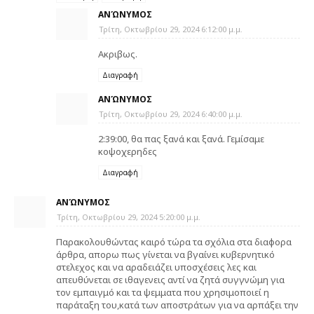
ΑΝΏΝΥΜΟΣ
Τρίτη, Οκτωβρίου 29, 2024 6:12:00 μ.μ.
Ακριβως.
Διαγραφή
ΑΝΏΝΥΜΟΣ
Τρίτη, Οκτωβρίου 29, 2024 6:40:00 μ.μ.
2:39:00, θα πας ξανά και ξανά. Γεμίσαμε
κοψοχερηδες
Διαγραφή
ΑΝΏΝΥΜΟΣ
Τρίτη, Οκτωβρίου 29, 2024 5:20:00 μ.μ.
Παρακολουθώντας καιρό τώρα τα σχόλια στα διαφορα
άρθρα, απορω πως γίνεται να βγαίνει κυβερνητικό
στελεχος και να αραδειάζει υποσχέσεις λες και
απευθύνεται σε ιθαγενεις αντί να ζητά συγγνώμη για
τον εμπαιγμό και τα ψεμματα που χρησιμοποιεί η
παράταξη του,κατά των αποστράτων για να αρπάξει την