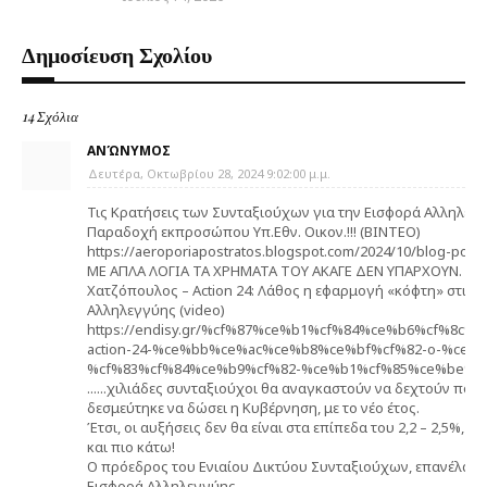
Δημοσίευση Σχολίου
14 Σχόλια
ΑΝΏΝΥΜΟΣ
Δευτέρα, Οκτωβρίου 28, 2024 9:02:00 μ.μ.
Τις Κρατήσεις των Συνταξιούχων για την Εισφορά Αλληλεγγύ
Παραδοχή εκπροσώπου Υπ.Εθν. Οικον.!!! (ΒΙΝΤΕΟ)
https://aeroporiapostratos.blogspot.com/2024/10/blog-post
ΜΕ ΑΠΛΑ ΛΟΓΙΑ ΤΑ ΧΡΗΜΑΤΑ ΤΟΥ ΑΚΑΓΕ ΔΕΝ ΥΠΑΡΧΟΥΝ.
Χατζόπουλος – Action 24: Λάθος η εφαρμογή «κόφτη» στις
Αλληλεγγύης (video)
https://endisy.gr/%cf%87%ce%b1%cf%84%ce%b6%cf%8c
action-24-%ce%bb%ce%ac%ce%b8%ce%bf%cf%82-o-%ce%
%cf%83%cf%84%ce%b9%cf%82-%ce%b1%cf%85%ce%be%c
......χιλιάδες συνταξιούχοι θα αναγκαστούν να δεχτούν πολ
δεσμεύτηκε να δώσει η Κυβέρνηση, με το νέο έτος.
Έτσι, οι αυξήσεις δεν θα είναι στα επίπεδα του 2,2 – 2,5%,
και πιο κάτω!
Ο πρόεδρος του Ενιαίου Δικτύου Συνταξιούχων, επανέλαβε 
Εισφορά Αλληλεγγύης...