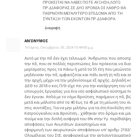
ΠΡΟΚΕΙΤΑΙ ΝΑ ΛΑΒΕΙ ΠΟΤΕ ΑΥΞΗΣΗ,ΛΟΓΩ
ΠΡ.ΔΙΑΦΟΡΑΣ.ΣΕ ΔΥΟ ΧΡΟΝΙΑ ΟΙ ΛΑΘΡΟ ΘΑ
ΠΑΙΡΝΟΥΝ ΜΕΓΑΛΥΤΕΡΟ ΕΠΙΔΟΜΑ ΑΠΟ ΤΗ
ΣΥΝΤΑΞΗ ΤΩΝ ΕΧΟΝΤΩΝ ΠΡ.ΔΙΑΦΟΡΑ
Διαγραφή
ΑΝΏΝΥΜΟΣ
Τετάρτη, Οκτωβρίου 30, 2024 10:44:00 μ.μ.
Aυτό με την πδ δεν έχει τελειωμό. Άνθρωποι που αποστρατε
την πδ, που σε πολλές περιπτώσεις δεν πρόκειται να διαγρα
μερίσματος προς τα πάνω ή μετά τα 55 έτη που μειώνεται η 
μηδένισαν την πδ, εμφανίζεται και πάλι αυτή (η πδ) και εκτο
την αρχή, μέχρι να την μηδενίσουμε εξ αρχής. Δηλαδή κοροϊ
ΔΕΘ το 2018 ο κος Π/Θ είχε πει για την κατάργηση του νόμου
υπουργός Εργασίας για ένα νέο ασφαλιστικό σύστημα που θ
δεν έγιναν. Απλά με το νόμο Βρούτση, παρέμεινε η πδ, βελτ
μετά και μάλιστα από τα 40 έως τα 45 με τη μείωση του συντ
στις συντάξεις. Για να μην μιλήσω για τα έτη Κονδύλη στου
Κατρούγκαλου και Βρούτση... χάθηκαν στο δρόμο και μαζί με
πούμε και την διπλή εισφορά του 6% στην Υγ. περίθαλψη. Επ
αποφάσεις των Ανωτάτων Δικαστηρίων και
εφαρμογή των ακυρωτικών αποφάσεων υπ’ αριθμ: 2192/2014
Ολομέλειας του ΣτΕ, αναφορικά με την αντισυνταγματικότη