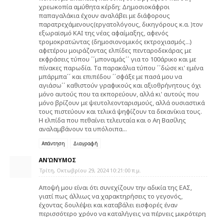
χρεωκοπία αμύθητα κέρδη; Δημοσιοκάφροι
παπαγαλάκια έχουν αναλάβει με διάφορους
παρατρεχάμενους(εργατολόγους, δικηγόρους κ.α. )τον
εξωραϊσμό ΚΑΙ της νέας αφαίμαξης, αφενός
τρομοκρατώντας (δημοσιονομικός εκτροχιασμός...)
αφετέρου μοιράζοντας ελπίδες πενταροδεκάρας με
εκφράσεις τύπου ΄΄μποναμάς΄΄ για το 100άρικο και με
πίνακες παρωδία. Τα παρακάλια τύπου ΄΄δώσε κι' εμένα
μπάρμπα΄΄ και επιπέδου ΄΄σφάξε με πασά μου να
αγιάσω΄΄ καθιστούν γραφικούς και αξιοθρήνητους όχι
μόνο αυτούς που τα εκπορεύουν, αλλά κι' αυτούς που
μόνο βρίζουν με ψευτολεονταρισμούς, αλλά ουσιαστικά
τους πιστεύουν και τελικά ψηφίζουν τα δεκανίκια τους.
Η ελπίδα που πεθαίνει τελευταία και ο Αη Βασίλης
αναλαμβάνουν τα υπόλοιπα...
Απάντηση
Διαγραφή
ΑΝΏΝΥΜΟΣ
Τρίτη, Οκτωβρίου 29, 2024 10:21:00 π.μ.
Αποψή μου είναι ότι συνεχίζουν την αδικία της ΕΑΣ,
γιατί πως άλλιως να χαρακτηρήσεις το γεγονός,
έχοντας δουλέψει και καταβάλει εισφορές έναν
περισσότερο χρόνο να καταλήγεις να πέρνεις μικρότερη