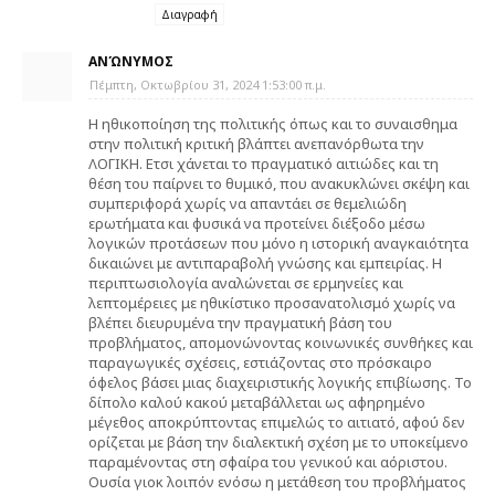
Διαγραφή
ΑΝΏΝΥΜΟΣ
Πέμπτη, Οκτωβρίου 31, 2024 1:53:00 π.μ.
Η ηθικοποίηση της πολιτικής όπως και το συναισθημα
στην πολιτική κριτική βλάπτει ανεπανόρθωτα την
ΛΟΓΙΚΗ. Ετσι χάνεται το πραγματικό αιτιώδες και τη
θέση του παίρνει το θυμικό, που ανακυκλώνει σκέψη και
συμπεριφορά χωρίς να απαντάει σε θεμελιώδη
ερωτήματα και φυσικά να προτείνει διέξοδο μέσω
λογικών προτάσεων που μόνο η ιστορική αναγκαιότητα
δικαιώνει με αντιπαραβολή γνώσης και εμπειρίας. Η
περιπτωσιολογία αναλώνεται σε ερμηνείες και
λεπτομέρειες με ηθικίστικο προσανατολισμό χωρίς να
βλέπει διευρυμένα την πραγματική βάση του
προβλήματος, απομονώνοντας κοινωνικές συνθήκες και
παραγωγικές σχέσεις, εστιάζοντας στο πρόσκαιρο
όφελος βάσει μιας διαχειριστικής λογικής επιβίωσης. Το
δίπολο καλού κακού μεταβάλλεται ως αφηρημένο
μέγεθος αποκρύπτοντας επιμελώς το αιτιατό, αφού δεν
ορίζεται με βάση την διαλεκτική σχέση με το υποκείμενο
παραμένοντας στη σφαίρα του γενικού και αόριστου.
Ουσία γιοκ λοιπόν ενόσω η μετάθεση του προβλήματος