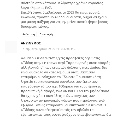
σύνταξη από κάποιον με λίγοτερα χρόνια εργασίας
λόγο κλίμακας ΕΑΣ.
Επειδή όπως διαβάζουμε το 2025 θα είναι χρονιά
εκλογών, προσπαθούν όλοι οι συνταξιούχοι να έχουν
μια μικρή αύξηση για να μην μείνει κανείς ψηφοφόρος
δυσαρεστημένος...
Απάντηση
Διαγραφή
ΑΝΏΝΥΜΟΣ
Τρίτη, Οκτωβρίου 29, 2024 10:37:00 π.μ.
Αν βάλουμε σε αντίστιξη τις πρόσφατες δηλώσεις
Χ΄΄δάκη στην ΕΡΤnews περί ΄΄προσωρινής συνεισφοράς
αλληλεγγύης΄΄ των εταιριών διύλισης πετρελαίου, δεν
είναι δύσκολο να καταλάβουμε γιατί βάφτισαν
επαιρόμενοι ενίσχυση το ΄΄δωράκι΄΄ ουσιαστικά τη
ληστεία του κοινωνικού συνόλου, των έκτακτων
ενισχύσεων τύπου π.χ. 100άρικο για τους έχοντες
προσωπική διαφορά, ενώ ΑΝ και ΟΤΑΝ την μηδενίσουν
θα έχουν χάσει συντάξεις ετών... ασχέτως των
ληστρικών μνημονιακών νόμων που περιέργως ενώ
έφυγαν... όπως επαίρονται, οι επιπτώσεις έμειναν!!! Ο
Χ΄΄δάκης συνεισέφερε κι΄αυτός τον οβολόν του
εξαπατώντας τους συνταξιούχους διαβεβαιώνοντας ότι