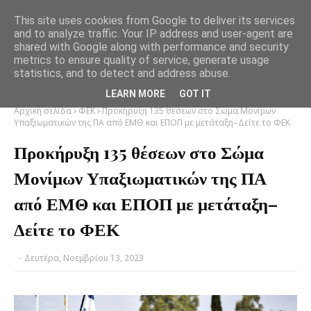
This site uses cookies from Google to deliver its services
and to analyze traffic. Your IP address and user-agent are
shared with Google along with performance and security
metrics to ensure quality of service, generate usage
statistics, and to detect and address abuse.
LEARN MORE
GOT IT
Αρχική σελίδα
ΦΕΚ
Προκήρυξη 135 θέσεων στο Σώμα Μονίμων
Υπαξιωματικών της ΠΑ από ΕΜΘ και ΕΠΟΠ με μετάταξη–Δείτε το ΦΕΚ
Προκήρυξη 135 θέσεων στο Σώμα
Μονίμων Υπαξιωματικών της ΠΑ
από ΕΜΘ και ΕΠΟΠ με μετάταξη–
Δείτε το ΦΕΚ
-
Δευτέρα, Νοεμβρίου 13, 2023