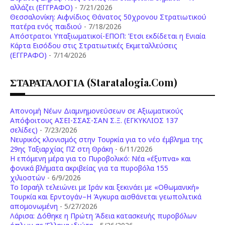
αλλάζει (ΕΓΓΡΑΦΟ)
- 7/21/2026
Θεσσαλονίκη: Αιφνίδιος Θάνατος 50χρονου Στρατιωτικού
πατέρα ενός παιδιού
- 7/18/2026
Απόστρατοι Υπαξιωματικοί-ΕΠΟΠ: Έτσι εκδίδεται η Ενιαία
Κάρτα Εισόδου στις Στρατιωτικές Εκμεταλλεύσεις
(ΕΓΓΡΑΦΟ)
- 7/14/2026
ΣΤΑΡΑΤΑΛΟΓΙΑ (staratalogia.com)
Απονομή Νέων Διαμνημονεύσεων σε Αξιωματικούς
Απόφοιτους ΑΣΕΙ-ΣΣΑΣ-ΣΑΝ Σ.Ξ. (ΕΓΚΥΚΛΙΟΣ 137
σελίδες)
- 7/23/2026
Νευρικός κλονισμός στην Τουρκία για το νέο έμβλημα της
29ης Ταξιαρχίας ΠΖ στη Θράκη
- 6/11/2026
Η επόμενη μέρα για το Πυροβολικό: Νέα «έξυπνα» και
φονικά βλήματα ακριβείας για τα πυροβόλα 155
χιλιοστών
- 6/9/2026
Το Ισραήλ τελειώνει με Ιράν και ξεκινάει με «Οθωμανική»
Τουρκία και Ερντογάν–Η Άγκυρα αισθάνεται γεωπολιτικά
απομονωμένη
- 5/27/2026
Λάρισα: Δόθηκε η Πρώτη Άδεια κατασκευής πυροβόλων