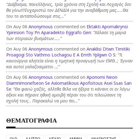
“Διάβασμα, πανελλήνιες, τρία χρόνια στη Σχολή και Λοχαγός δεν
θα γίνω!!!Ευχαριστώ τον ΔΕΝΔΙΑ για την αναβάθμιση μας…..Θα
του το ανταποδώσουμε στις…”
On Αυγ 06
Anonymous
commented on
Ektakti Apomakrynsi
Ypiresion Toy Pn Aparadekto Eggrafo Gen
:
“Χάλασε τη μαγιά
των στεριαών βυσμάτων.....”
On Αυγ 06
Anonymous
commented on
Anaklisi Dtwn Timitiki
Proagogi Sto Vathmo Lochagou E A Emth Yplgwn O S
:
“Τι
καινούργια αλητεία είναι η τιμητική προαγωγή των ΕΜΘ..; Έγιναν
και αυτοί γαλαζοαιματοι ..;”
On Αυγ 06
Anonymous
commented on
Aponomi Neon
Diamnimonefseon Se Axiomatikous Apofoitous Asei Ssas San
Sx
:
“Θα φανώ χαζός, αλλτθα θελα να ήξερα τι κάνανε οι εν λόγω
αξκοι και πήρανε ηθική αμοιβή πέραν του ότι τελειώσανε τη
σχολή τους.. Παρακαλώ να μου πει…”
ΘΕΜΑΤΟΓΡΑΦΙΑ
OLD
ΑΔΙΣΠΟ
ΑΙΓΑΙΟ
ΑΜΥΝΑ
ΑΝΑΓΝΩΣΤΗΣ