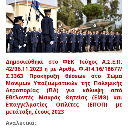
Δημοσιεύθηκε στο ΦΕΚ Τεύχος Α.Σ.Ε.Π.
42/06.11.2023 η με Αριθμ. Φ.414.16/18677/
Σ.3363 Προκήρυξη θέσεων στο Σώμα
Μονίμων Υπαξιωματικών της Πολεμικής
Αεροπορίας (ΠΑ) για κάλυψη από
Εθελοντές Μακράς Θητείας (ΕΜΘ) και
Επαγγελματίες Οπλίτες (ΕΠΟΠ) με
μετάταξη, έτους 2023
Αναλυτικά: