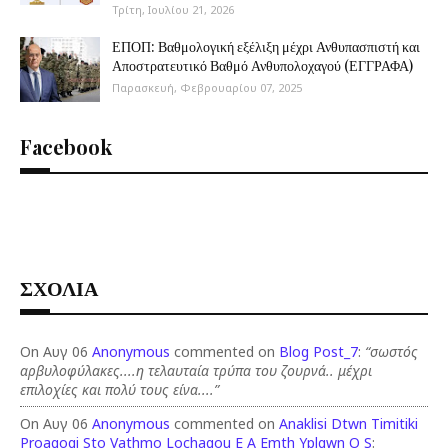
Τρίτη, Ιουλίου 21, 2026
ΕΠΟΠ: Βαθμολογική εξέλιξη μέχρι Ανθυπασπιστή και
Αποστρατευτικό Βαθμό Ανθυπολοχαγού (ΕΓΓΡΑΦΑ)
Παρασκευή, Φεβρουαρίου 07, 2025
Facebook
ΣΧΟΛΙΑ
On Αυγ 06
Anonymous
commented on
Blog Post_7
:
“σωστός
αρβυλοφύλακες....η τελαυταία τρύπα του ζουρνά.. μέχρι
επιλοχίες και πολύ τους είνα....”
On Αυγ 06
Anonymous
commented on
Anaklisi Dtwn Timitiki
Proagogi Sto Vathmo Lochagou E A Emth Yplgwn O S
: