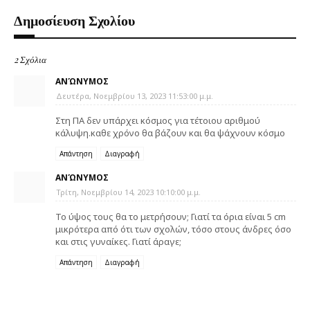
Δημοσίευση Σχολίου
2 Σχόλια
ΑΝΏΝΥΜΟΣ
Δευτέρα, Νοεμβρίου 13, 2023 11:53:00 μ.μ.
Στη ΠΑ δεν υπάρχει κόσμος για τέτοιου αριθμού
κάλυψη.καθε χρόνο θα βάζουν και θα ψάχνουν κόσμο
Απάντηση
Διαγραφή
ΑΝΏΝΥΜΟΣ
Τρίτη, Νοεμβρίου 14, 2023 10:10:00 μ.μ.
Το ύψος τους θα το μετρήσουν; Γιατί τα όρια είναι 5 cm
μικρότερα από ότι των σχολών, τόσο στους άνδρες όσο
και στις γυναίκες. Γιατί άραγε;
Απάντηση
Διαγραφή