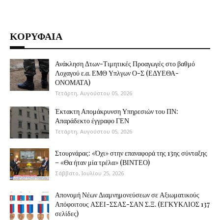
ΚΟΡΥΦΑΙΑ
Ανάκληση Δτων-Τιμητικές Προαγωγές στο βαθμό
Λοχαγού ε.α. ΕΜΘ Υπλγων Ο-Σ (ΕΔΥΕΘΑ-
ΟΝΟΜΑΤΑ)
Τετάρτη, Αυγούστου 05, 2026
Έκτακτη Απομάκρυνση Υπηρεσιών του ΠΝ:
Απαράδεκτο έγγραφο ΓΕΝ
Τετάρτη, Αυγούστου 05, 2026
Στουρνάρας: «Όχι» στην επαναφορά της 13ης σύνταξης
– «Θα ήταν μία τρέλα» (ΒΙΝΤΕΟ)
Σάββατο, Ιουλίου 25, 2026
Απονομή Νέων Διαμνημονεύσεων σε Αξιωματικούς
Απόφοιτους ΑΣΕΙ-ΣΣΑΣ-ΣΑΝ Σ.Ξ. (ΕΓΚΥΚΛΙΟΣ 137
σελίδες)