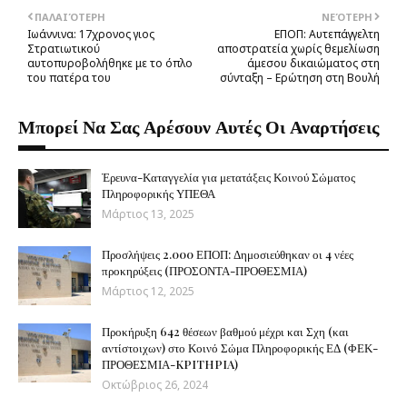
ΠΑΛΑΙΌΤΕΡΗ
ΝΕΌΤΕΡΗ
Ιωάννινα: 17χρονος γιος
ΕΠΟΠ: Αυτεπάγγελτη
Στρατιωτικού
αποστρατεία χωρίς θεμελίωση
αυτοπυροβολήθηκε με το όπλο
άμεσου δικαιώματος στη
του πατέρα του
σύνταξη – Ερώτηση στη Βουλή
Μπορεί Να Σας Αρέσουν Αυτές Οι Αναρτήσεις
Έρευνα-Καταγγελία για μετατάξεις Κοινού Σώματος
Πληροφορικής ΥΠΕΘΑ
Μάρτιος 13, 2025
Προσλήψεις 2.000 ΕΠΟΠ: Δημοσιεύθηκαν οι 4 νέες
προκηρύξεις (ΠΡΟΣΟΝΤΑ-ΠΡΟΘΕΣΜΙΑ)
Μάρτιος 12, 2025
Προκήρυξη 642 θέσεων βαθμού μέχρι και Σχη (και
αντίστοιχων) στο Κοινό Σώμα Πληροφορικής ΕΔ (ΦΕΚ-
ΠΡΟΘΕΣΜΙΑ-KPITHPIA)
Οκτώβριος 26, 2024