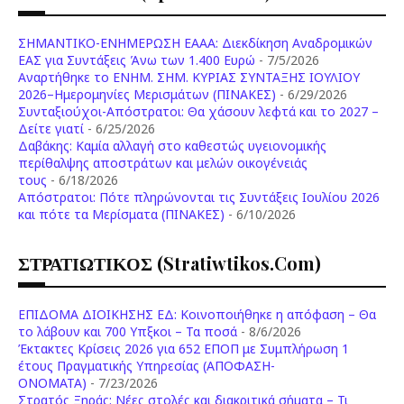
ΣΗΜΑΝΤΙΚΟ-ΕΝΗΜΕΡΩΣΗ ΕΑΑΑ: Διεκδίκηση Αναδρομικών
ΕΑΣ για Συντάξεις Άνω των 1.400 Ευρώ
- 7/5/2026
Aναρτήθηκε το ENHM. ΣΗΜ. ΚΥΡΙΑΣ ΣΥΝΤΑΞΗΣ ΙΟΥΛΙΟΥ
2026–Ημερομηνίες Μερισμάτων (ΠΙΝΑΚΕΣ)
- 6/29/2026
Συνταξιούχοι-Απόστρατοι: Θα χάσουν λεφτά και το 2027 –
Δείτε γιατί
- 6/25/2026
Δαβάκης: Καμία αλλαγή στο καθεστώς υγειονομικής
περίθαλψης αποστράτων και μελών οικογένειάς
τους
- 6/18/2026
Aπόστρατοι: Πότε πληρώνονται τις Συντάξεις Ιουλίου 2026
και πότε τα Μερίσματα (ΠΙΝΑΚΕΣ)
- 6/10/2026
ΣΤΡΑΤΙΩΤΙΚΟΣ (stratiwtikos.com)
ΕΠΙΔΟΜΑ ΔΙΟΙΚΗΣΗΣ ΕΔ: Κοινοποιήθηκε η απόφαση – Θα
το λάβουν και 700 Υπξκοι – Τα ποσά
- 8/6/2026
Έκτακτες Κρίσεις 2026 για 652 ΕΠΟΠ με Συμπλήρωση 1
έτους Πραγματικής Υπηρεσίας (ΑΠΟΦΑΣΗ-
ONOMATA)
- 7/23/2026
Στρατός Ξηράς: Νέες στολές και διακριτικά σήματα – Τι