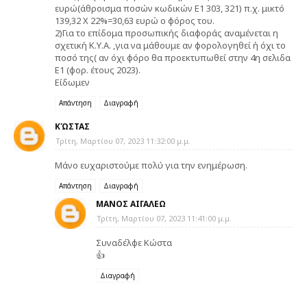
ευρώ(άθροισμα ποσών κωδικών Ε1 303, 321) π.χ. μικτό
139,32 Χ 22%=30,63 ευρώ ο φόρος του.
2)Για το επίδομα προσωπικής διαφοράς αναμένεται η
σχετική Κ.Υ.Α. ,για να μάθουμε αν φορολογηθεί ή όχι το
ποσό της( αν όχι φόρο θα προεκτυπωθεί στην 4η σελιδα
Ε1 (φορ. έτους 2023).
Είδωμεν
Απάντηση
Διαγραφή
ΚΏΣΤΑΣ
Τρίτη, Μαρτίου 07, 2023 11:32:00 μ.μ.
Μάνο ευχαριστούμε πολύ για την ενημέρωση.
Απάντηση
Διαγραφή
ΜΑΝΟΣ ΑΙΓΑΛΕΩ
Τρίτη, Μαρτίου 07, 2023 11:41:00 μ.μ.
Συναδέλφε Κώστα
👍
Διαγραφή