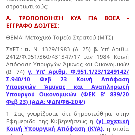
στρατιωτικούς:
Α. ΤΡΟΠΟΠΟΙΗΣΗ ΚΥΑ ΓΙΑ ΒΟΕΑ -
ΕΓΓΡΑΦΟ ΔΟΙ/ΓΕΣ:
ΘΕΜΑ: Μετοχικό Ταμείο
Στρατού (ΜΤΣ)
ΣΧΕΤ.:
α.
Ν. 1329/1983 (Α' 25)
β.
Υπ’ Αριθμ.
2412/Φ.951/360/431347/17 Ιαν 1984 Κοινή
Απόφαση Υπουργών Άμυνας και Οικονομικών
(Β' 74)
γ.
Υπ’ Αριθμ. Φ.951.1/23/1249142/
Σ.940/10 Φεβ 23 Κοινή Απόφαση
Υπουργών Άμυνας και Αναπληρωτή
Υπουργού Οικονομικών (ΦΕΚ Β' 839/20
Φεβ 23) (ΑΔΑ: ΨΔΝΦ6-Σ0Ψ)
1. Σας γνωρίζουμε ότι δημοσιεύθηκε στην
Εφημερίδα της Κυβερνήσεως η
(γ) σχετική
Κοινή Υπουργική Απόφαση (ΚΥΑ)
,
η οποία