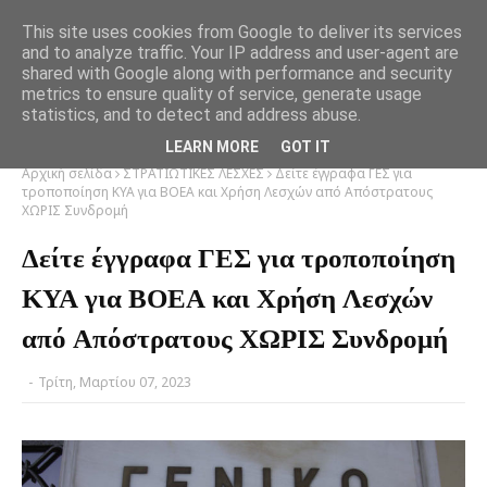
This site uses cookies from Google to deliver its services
and to analyze traffic. Your IP address and user-agent are
shared with Google along with performance and security
metrics to ensure quality of service, generate usage
statistics, and to detect and address abuse.
LEARN MORE
GOT IT
Αρχική σελίδα
ΣΤΡΑΤΙΩΤΙΚΕΣ ΛΕΣΧΕΣ
Δείτε έγγραφα ΓΕΣ για
τροποποίηση ΚΥΑ για ΒΟΕΑ και Χρήση Λεσχών από Απόστρατους
ΧΩΡΙΣ Συνδρομή
Δείτε έγγραφα ΓΕΣ για τροποποίηση
ΚΥΑ για ΒΟΕΑ και Χρήση Λεσχών
από Απόστρατους ΧΩΡΙΣ Συνδρομή
-
Τρίτη, Μαρτίου 07, 2023