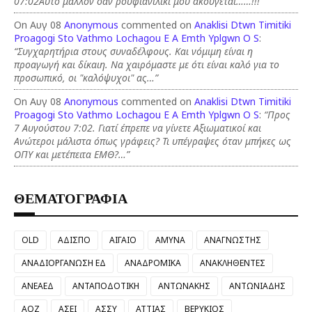
07:02Αυτό μάλλον σαν ρουφιανιλίκι μου ακούγεται……!!!”
On Αυγ 08
Anonymous
commented on
Anaklisi Dtwn Timitiki
Proagogi Sto Vathmo Lochagou E A Emth Yplgwn O S
:
“Συγχαρητήρια στους συναδέλφους. Και νόμιμη είναι η
προαγωγή και δίκαιη. Να χαιρόμαστε με ότι είναι καλό για το
προσωπικό, οι "καλόψυχοι" ας…”
On Αυγ 08
Anonymous
commented on
Anaklisi Dtwn Timitiki
Proagogi Sto Vathmo Lochagou E A Emth Yplgwn O S
:
“Προς
7 Αυγούστου 7:02. Γιατί έπρεπε να γίνετε Αξιωματικοί και
Ανώτεροι μάλιστα όπως γράφεις? Τι υπέγραψες όταν μπήκες ως
ΟΠΥ και μετέπειτα ΕΜΘ?…”
ΘΕΜΑΤΟΓΡΑΦΙΑ
OLD
ΑΔΙΣΠΟ
ΑΙΓΑΙΟ
ΑΜΥΝΑ
ΑΝΑΓΝΩΣΤΗΣ
ΑΝΑΔΙΟΡΓΑΝΩΣΗ ΕΔ
ΑΝΑΔΡΟΜΙΚΑ
ΑΝΑΚΛΗΘΕΝΤΕΣ
ΑΝΕΑΕΔ
ΑΝΤΑΠΟΔΟΤΙΚΗ
ΑΝΤΩΝΑΚΗΣ
ΑΝΤΩΝΙΑΔΗΣ
ΑΟΖ
ΑΣΕΙ
ΑΣΣΥ
ΑΤΤΙΑΣ
ΒΕΡΥΚΙΟΣ