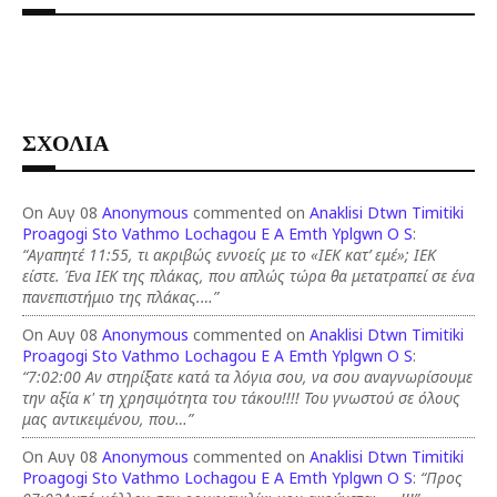
ΣΧΟΛΙΑ
On Αυγ 08
Anonymous
commented on
Anaklisi Dtwn Timitiki
Proagogi Sto Vathmo Lochagou E A Emth Yplgwn O S
:
“Αγαπητέ 11:55, τι ακριβώς εννοείς με το «ΙΕΚ κατ’ εμέ»; ΙΕΚ
είστε. Ένα ΙΕΚ της πλάκας, που απλώς τώρα θα μετατραπεί σε ένα
πανεπιστήμιο της πλάκας.…”
On Αυγ 08
Anonymous
commented on
Anaklisi Dtwn Timitiki
Proagogi Sto Vathmo Lochagou E A Emth Yplgwn O S
:
“7:02:00 Αν στηρίξατε κατά τα λόγια σου, να σου αναγνωρίσουμε
την αξία κ' τη χρησιμότητα του τάκου!!!! Του γνωστού σε όλους
μας αντικειμένου, που…”
On Αυγ 08
Anonymous
commented on
Anaklisi Dtwn Timitiki
Proagogi Sto Vathmo Lochagou E A Emth Yplgwn O S
:
“Προς