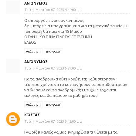
ΑΝΏΝΥΜΟΣ
Τρίτη, Μαρτίου 07, 2023 4:44:00 μ.μ.
Ο υπουργός είναι συγκινημένος
δεν μπορεί να υπογράψει κυα για τα μετοχικά ταμεία. Η
πληρωμή θα πάει για 18 Μαΐου
ΟΤΑΝ Η ΚΟ.ΠΙΝΑ ΓΙΝΕΤΑΙ ΕΠΙΣΤΗΜΗ
ΕΛΕΟΣ
Απάντηση
Διαγραφή
ΑΝΏΝΥΜΟΣ
Τρίτη, Μαρτίου 07, 2023 6:21:00 μ.μ.
Για τα αναδρομικά ούτε κουβέντα; Καθυστέρησαν
τέσσερα χρόνια να το καταργήσουν τώρα καθυστερούν
να δώσουν και τα αναδρομικά; Ευτυχώς έρχονται
εκλογές και θα πάρουν το μάθημά τους!
Απάντηση
Διαγραφή
ΚΏΣΤΑΣ
Τρίτη, Μαρτίου 07, 2023 6:43:00 μ.μ.
Γνωρίζει κανείς να μας ενημερώσει τι γίνεται με τα