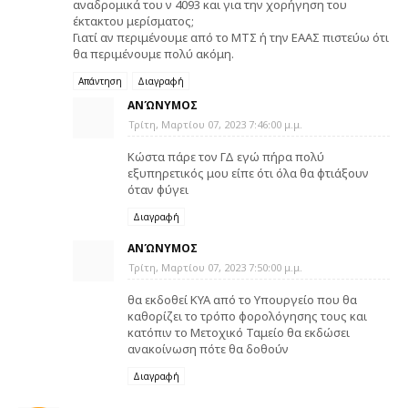
αναδρομικά του ν 4093 και για την χορήγηση του
έκτακτου μερίσματος;
Γιατί αν περιμένουμε από το ΜΤΣ ή την ΕΑΑΣ πιστεύω ότι
θα περιμένουμε πολύ ακόμη.
Απάντηση
Διαγραφή
ΑΝΏΝΥΜΟΣ
Τρίτη, Μαρτίου 07, 2023 7:46:00 μ.μ.
Κώστα πάρε τον ΓΔ εγώ πήρα πολύ
εξυπηρετικός μου είπε ότι όλα θα φτιάξουν
όταν φύγει
Διαγραφή
ΑΝΏΝΥΜΟΣ
Τρίτη, Μαρτίου 07, 2023 7:50:00 μ.μ.
θα εκδοθεί ΚΥΑ από το Υπουργείο που θα
καθορίζει το τρόπο φορολόγησης τους και
κατόπιν το Μετοχικό Ταμείο θα εκδώσει
ανακοίνωση πότε θα δοθούν
Διαγραφή