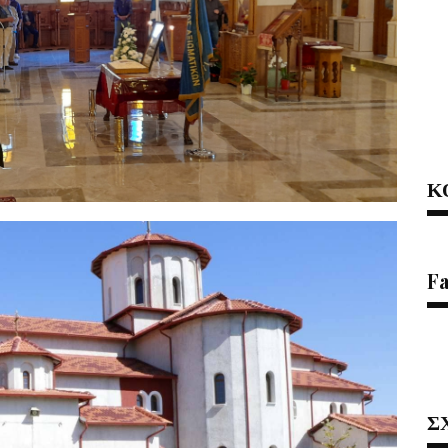
Κ
F
Σ