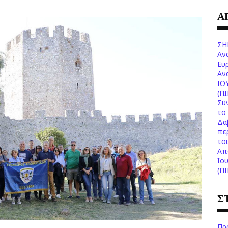
Α
ΣΗ
Αν
Ευ
Aν
ΙΟ
(Π
Συ
το 
Δα
πε
το
Aπ
Ιο
(Π
Σ
Πρ