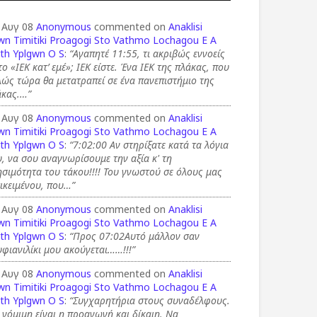
 Αυγ 08
Anonymous
commented on
Anaklisi
wn Timitiki Proagogi Sto Vathmo Lochagou E A
th Yplgwn O S
:
“Αγαπητέ 11:55, τι ακριβώς εννοείς
το «ΙΕΚ κατ’ εμέ»; ΙΕΚ είστε. Ένα ΙΕΚ της πλάκας, που
ώς τώρα θα μετατραπεί σε ένα πανεπιστήμιο της
άκας.…”
 Αυγ 08
Anonymous
commented on
Anaklisi
wn Timitiki Proagogi Sto Vathmo Lochagou E A
th Yplgwn O S
:
“7:02:00 Αν στηρίξατε κατά τα λόγια
, να σου αναγνωρίσουμε την αξία κ' τη
σιμότητα του τάκου!!!! Του γνωστού σε όλους μας
ικειμένου, που…”
 Αυγ 08
Anonymous
commented on
Anaklisi
wn Timitiki Proagogi Sto Vathmo Lochagou E A
th Yplgwn O S
:
“Προς 07:02Αυτό μάλλον σαν
φιανιλίκι μου ακούγεται……!!!”
 Αυγ 08
Anonymous
commented on
Anaklisi
wn Timitiki Proagogi Sto Vathmo Lochagou E A
th Yplgwn O S
:
“Συγχαρητήρια στους συναδέλφους.
 νόμιμη είναι η προαγωγή και δίκαιη. Να