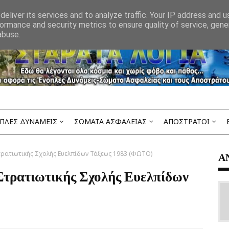
eliver its services and to analyze traffic. Your IP address and 
ormance and security metrics to ensure quality of service, gen
abuse.
ΠΛΕΣ ΔΥΝΑΜΕΙΣ
ΣΩΜΑΤΑ ΑΣΦΑΛΕΙΑΣ
ΑΠΟΣΤΡΑΤΟΙ
ρατιωτικής Σχολής Ευελπίδων Τάξεως 1983 (ΦΩΤΟ)
Α
Στρατιωτικής Σχολής Ευελπίδων