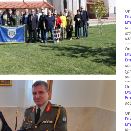
On
Dt
Em
με 
απλ
πλ
On
Dt
Em
σου
χρη
αντ
On
Dt
Em
ρου
On
Dt
Em
Και