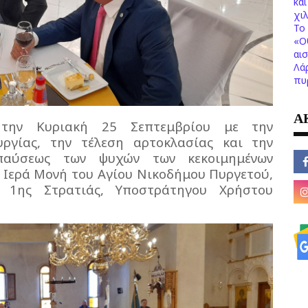
κα
χι
Το 
«Ο
αι
Λά
πυ
Α
 την Κυριακή 25 Σεπτεμβρίου με την
ργίας, την τέλεση αρτοκλασίας και την
παύσεως των ψυχών των κεκοιμημένων
 Ιερά Μονή του Αγίου Νικοδήμου Πυργετού,
 1ης Στρατιάς, Υποστράτηγου Χρήστου