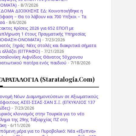
ΟΜΑΤΑ)
- 8/7/2026
ΙΔΟΜΑ ΔΙΟΙΚΗΣΗΣ ΕΔ: Κοινοποιήθηκε η
όφαση – Θα το λάβουν και 700 Υπξκοι – Τα
σά
- 8/6/2026
τακτες Κρίσεις 2026 για 652 ΕΠΟΠ με
μπλήρωση 1 έτους Πραγματικής Υπηρεσίας
ΠΟΦΑΣΗ-ONOMATA)
- 7/23/2026
ρατός Ξηράς: Νέες στολές και διακριτικά σήματα
Τι αλλάζει (ΕΓΓΡΑΦΟ)
- 7/21/2026
σσαλονίκη: Αιφνίδιος Θάνατος 50χρονου
ρατιωτικού πατέρα ενός παιδιού
- 7/18/2026
ΤΑΡΑΤΑΛΟΓΙΑ (staratalogia.com)
ονομή Νέων Διαμνημονεύσεων σε Αξιωματικούς
όφοιτους ΑΣΕΙ-ΣΣΑΣ-ΣΑΝ Σ.Ξ. (ΕΓΚΥΚΛΙΟΣ 137
ίδες)
- 7/23/2026
υρικός κλονισμός στην Τουρκία για το νέο
βλημα της 29ης Ταξιαρχίας ΠΖ στη
άκη
- 6/11/2026
επόμενη μέρα για το Πυροβολικό: Νέα «έξυπνα»