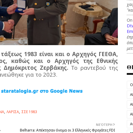
χαι
"κ
On
Dt
Em
έπρ
όπω
με
τάξεως 1983 είναι και ο Αρχηγός ΓΕΕΘΑ,
ος, καθώς και ο Αρχηγός της Εθνικής
Θ
 Δημόκριτος Ζερβάκης.
Το ραντεβού της
ανεώθηκε για το 2023.
O
Α
Α
ΝΑ
ΛΑΡΙΣΑ
ΣΣΕ 1983
Α
Α
ΝΕΌΤΕΡΗ
»
Belharra: Απέκτησαν όνομα οι 3 Ελληνικές Φρεγάτες FDI