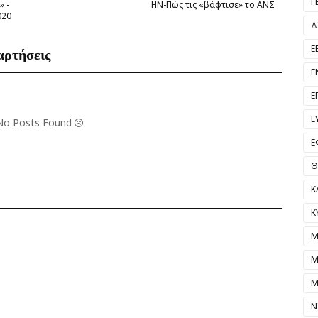
Γ
» -
ΗΝ-Πώς τις «βάφτισε» το ΑΝΣ
020
Δ
Ε
αρτήσεις
Ε
Ε
Ε
 No Posts Found
Ε
Θ
Κ
Κ
Μ
Μ
Μ
Ν