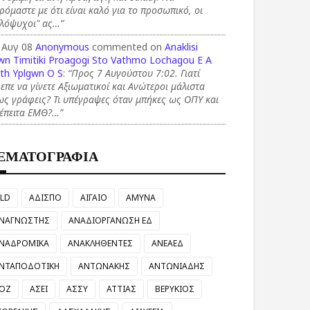
ρόμαστε με ότι είναι καλό για το προσωπικό, οι
αλόψυχοι" ας…”
 Αυγ 08
Anonymous
commented on
Anaklisi
wn Timitiki Proagogi Sto Vathmo Lochagou E A
th Yplgwn O S
:
“Προς 7 Αυγούστου 7:02. Γιατί
επε να γίνετε Αξιωματικοί και Ανώτεροι μάλιστα
ς γράφεις? Τι υπέγραψες όταν μπήκες ως ΟΠΥ και
τέπειτα ΕΜΘ?…”
ΕΜΑΤΟΓΡΑΦΙΑ
LD
ΑΔΙΣΠΟ
ΑΙΓΑΙΟ
ΑΜΥΝΑ
ΝΑΓΝΩΣΤΗΣ
ΑΝΑΔΙΟΡΓΑΝΩΣΗ ΕΔ
ΝΑΔΡΟΜΙΚΑ
ΑΝΑΚΛΗΘΕΝΤΕΣ
ΑΝΕΑΕΔ
ΝΤΑΠΟΔΟΤΙΚΗ
ΑΝΤΩΝΑΚΗΣ
ΑΝΤΩΝΙΑΔΗΣ
ΟΖ
ΑΣΕΙ
ΑΣΣΥ
ΑΤΤΙΑΣ
ΒΕΡΥΚΙΟΣ