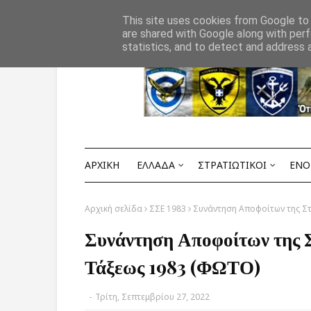
Αρχική
ΟΡΟΙ ΧΡΗΣΗΣ
ΕΠΙΚΟΙΝΩΝΙΑ
This site uses cookies from Google to d
are shared with Google along with perf
statistics, and to detect and address 
ΑΡΧΙΚΗ
ΕΛΛΑΔΑ
ΣΤΡΑΤΙΩΤΙΚΟΙ
ΕΝΟ
Αρχική σελίδα
ΣΣΕ 1983
Συνάντηση Αποφοίτων της Στ
Συνάντηση Αποφοίτων της 
Τάξεως 1983 (ΦΩΤΟ)
-
Τρίτη, Σεπτεμβρίου 27, 2022