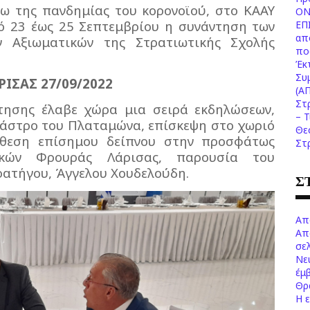
ω της πανδημίας του κορονοϊού, στο ΚΑΑΥ
ΟΝ
 23 έως 25 Σεπτεμβρίου η συνάντηση των
ΕΠ
απ
 Αξιωματικών της Στρατιωτικής Σχολής
πο
Έκ
Συ
ΙΣΑΣ 27/09/2022
(Α
Στ
τησης έλαβε χώρα μια σειρά εκδηλώσεων,
– 
Κάστρο του Πλαταμώνα, επίσκεψη στο χωριό
Θε
άθεση επίσημου δείπνου στην προσφάτως
Στ
τικών Φρουράς Λάρισας, παρουσία του
ρατήγου, Άγγελου Χουδελούδη.
Σ
Απ
Απ
σελ
Νε
έμ
Θρ
Η 