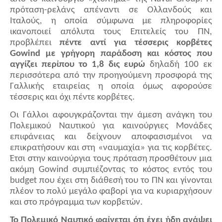
πρόταση-ρελάνς απέναντι σε Ολλανδούς και
Ιταλούς, η οποία σύμφωνα με πληροφορίες
ικανοποιεί απόλυτα τους Επιτελείς του ΠΝ,
προβλέπει
πέντε αντί για τέσσερις κορβέτες
Gowind
με γρήγορη παράδοση και κόστος που
αγγίζει περίπου το 1,8 δις ευρώ
δηλαδή 100 εκ
περισσότερα από την προηγούμενη προσφορά της
Γαλλικής εταιρείας η οποία όμως αφορούσε
τέσσερις και όχι πέντε κορβέτες.
Οι Γάλλοι αφουγκράζονται την άμεση ανάγκη του
Πολεμικού Ναυτικού για καινούργιες Μονάδες
επιφάνειας και δείχνουν αποφασισμένοι να
επικρατήσουν και στη «ναυμαχία» για τις κορβέτες.
Έτσι στην καινούργια τους πρόταση προσθέτουν μια
ακόμη
Gowind
συμπιέζοντας το κόστος εντός του
budget
που έχει στη διάθεσή του το ΠΝ και γίνονται
πλέον το πολύ μεγάλο φαβορί για να κυριαρχήσουν
και στο πρόγραμμα των κορβετών.
Το Πολεμικό Ναυτικό φαίνεται ότι έχει ήδη ανάψει