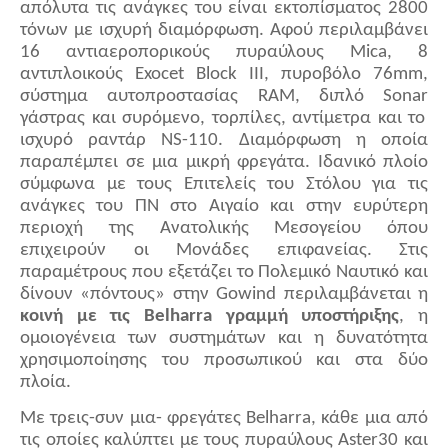
απόλυτα τις ανάγκες του είναι εκτοπίσματος 2800
τόνων με ισχυρή διαμόρφωση. Αφού περιλαμβάνει
16 αντιαεροπορικούς πυραύλους
Mica
, 8
αντιπλοικούς
Exocet
Block
III
, πυροβόλο 76
mm
,
σύστημα αυτοπροστασίας
RAM
, διπλό
Sonar
γάστρας και συρόμενο, τορπίλες, αντίμετρα και το
ισχυρό ραντάρ
NS
-110. Διαμόρφωση η οποία
παραπέμπει σε μια μικρή φρεγάτα. Ιδανικό πλοίο
σύμφωνα με τους Επιτελείς του Στόλου για τις
ανάγκες του ΠΝ στο Αιγαίο και στην ευρύτερη
περιοχή της Ανατολικής Μεσογείου όπου
επιχειρούν οι Μονάδες επιφανείας. Στις
παραμέτρους που εξετάζει το Πολεμικό Ναυτικό και
δίνουν «πόντους» στην
Gowind
περιλαμβάνεται η
κοινή με τις
Belharra
γραμμή υποστήριξης
, η
ομοιογένεια των συστημάτων και η δυνατότητα
χρησιμοποίησης του προσωπικού και στα δύο
πλοία.
Με τρεις-συν μια- φρεγάτες
Belharra
, κάθε μια από
τις οποίες καλύπτει με τους πυραύλους
Aster
30 και