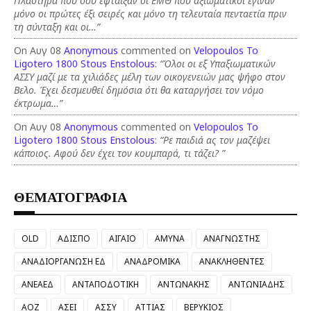
Πλαστήρα που σου εφταιξαν οι ΕΜΘ που αξιωματικοί έγιναν
μόνο οι πρώτες έξι σειρές και μόνο τη τελευταία πενταετία πριν
τη σύνταξη και οι…”
On Αυγ 08
Anonymous
commented on
Velopoulos To
Ligotero 1800 Stous Enstolous
:
“Όλοι οι εξ Υπαξιωματικών
ΑΣΣΥ μαζί με τα χιλιάδες μέλη των οικογενειών μας ψήφο στον
Βελο. Έχει δεσμευθεί δημόσια ότι θα καταργήσει τον νόμο
έκτρωμα…”
On Αυγ 08
Anonymous
commented on
Velopoulos To
Ligotero 1800 Stous Enstolous
:
“Ρε παιδιά ας τον μαζέψει
κάποιος. Αφού δεν έχει τον κουμπαρά, τι τάζει? ”
ΘΕΜΑΤΟΓΡΑΦΙΑ
OLD
ΑΔΙΣΠΟ
ΑΙΓΑΙΟ
ΑΜΥΝΑ
ΑΝΑΓΝΩΣΤΗΣ
ΑΝΑΔΙΟΡΓΑΝΩΣΗ ΕΔ
ΑΝΑΔΡΟΜΙΚΑ
ΑΝΑΚΛΗΘΕΝΤΕΣ
ΑΝΕΑΕΔ
ΑΝΤΑΠΟΔΟΤΙΚΗ
ΑΝΤΩΝΑΚΗΣ
ΑΝΤΩΝΙΑΔΗΣ
ΑΟΖ
ΑΣΕΙ
ΑΣΣΥ
ΑΤΤΙΑΣ
ΒΕΡΥΚΙΟΣ