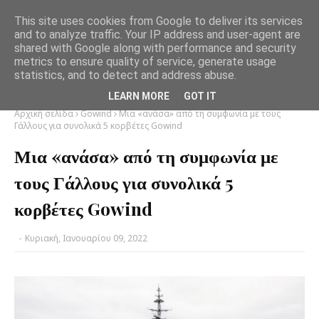
This site uses cookies from Google to deliver its services
and to analyze traffic. Your IP address and user-agent are
shared with Google along with performance and security
metrics to ensure quality of service, generate usage
statistics, and to detect and address abuse.
LEARN MORE
GOT IT
Αρχική σελίδα
Gowind
Μια «ανάσα» από τη συμφωνία με τους
Γάλλους για συνολικά 5 κορβέτες Gowind
Μια «ανάσα» από τη συμφωνία με
τους Γάλλους για συνολικά 5
κορβέτες Gowind
-
Κυριακή, Ιανουαρίου 09, 2022