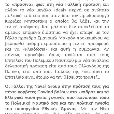
το «πράσινο» φως στη νέα Γαλλική πρόταση
και
πλέον το νέο μεγάλο «
deal
» περνά σε ανώτατο
πολιτικό επίπεδο και στον ίδιο τον πρωθυπουργό
Κυριάκο Μητσοτάκη ο οποίος θα λάβει και την
τελική απόφαση. Και μάλιστα δεν αποκλείεται το
αμέσως επόμενο διάστημα να έχει επαφή με τον
Γάλλο πρόεδρο Εμανουέλ Μακρόν προκειμένου να
βελτιωθεί ακόμη περισσότερο η τελική προσφορά
και να «κλειδώσει» και αυτή η συμφωνία. Αν
πάντως προκύψει όπως τονίζεται από τους
Επιτελείς του Πολεμικού Ναυτικού μια νέα ανάλογα
δελεαστική πρόταση είτε από τους Ολλανδούς της
Damen
, είτε από τους Ιταλούς της
Fincantieri
το
Επιτελείο είναι έτοιμο να την θέσει στο τραπέζι.
Οι Γάλλοι της
Naval
Group
στην πρότασή τους για
πέντε κορβέτες
Gowind
βάζουν στο «κάδρο» και τα
Ελληνικά ναυπηγεία γεγονός που ικανοποιεί τόσο
το Πολεμικό Ναυτικό όσο και την πολιτική ηγεσία
του υπουργείου Εθνικής Άμυνας
. Με τον Νίκο