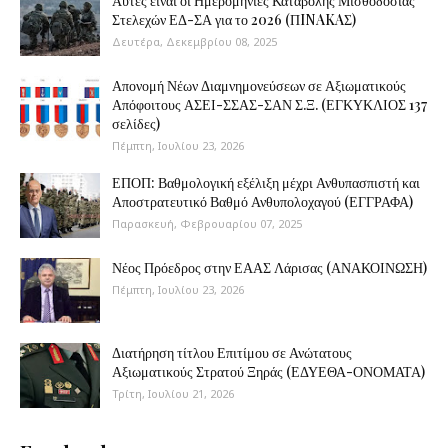
Αυτές είναι οι Ημερομηνίες Καταβολής Μισθοδοσίας
Στελεχών ΕΔ-ΣΑ για το 2026 (ΠINAKAΣ)
Δευτέρα, Δεκεμβρίου 08, 2025
Απονομή Νέων Διαμνημονεύσεων σε Αξιωματικούς
Απόφοιτους ΑΣΕΙ-ΣΣΑΣ-ΣΑΝ Σ.Ξ. (ΕΓΚΥΚΛΙΟΣ 137
σελίδες)
Πέμπτη, Ιουλίου 23, 2026
ΕΠΟΠ: Βαθμολογική εξέλιξη μέχρι Ανθυπασπιστή και
Αποστρατευτικό Βαθμό Ανθυπολοχαγού (ΕΓΓΡΑΦΑ)
Παρασκευή, Φεβρουαρίου 07, 2025
Νέος Πρόεδρος στην ΕΑΑΣ Λάρισας (ΑΝΑΚΟΙΝΩΣΗ)
Πέμπτη, Ιουλίου 23, 2026
Διατήρηση τίτλου Επιτίμου σε Ανώτατους
Αξιωματικούς Στρατού Ξηράς (ΕΔΥΕΘΑ-ΟΝΟΜΑΤΑ)
Τρίτη, Ιουλίου 21, 2026