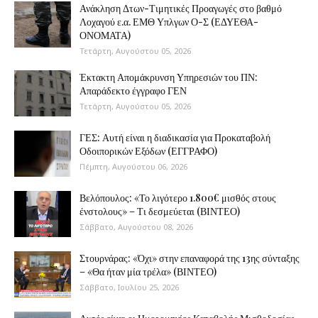
Ανάκληση Δτων-Τιμητικές Προαγωγές στο βαθμό
Λοχαγού ε.α. ΕΜΘ Υπλγων Ο-Σ (ΕΔΥΕΘΑ-
ΟΝΟΜΑΤΑ)
Τετάρτη, Αυγούστου 05, 2026
Έκτακτη Απομάκρυνση Υπηρεσιών του ΠΝ:
Απαράδεκτο έγγραφο ΓΕΝ
Τετάρτη, Αυγούστου 05, 2026
ΓΕΣ: Αυτή είναι η διαδικασία για Προκαταβολή
Οδοιπορικών Εξόδων (ΕΓΓΡΑΦΟ)
Πέμπτη, Αυγούστου 06, 2026
Βελόπουλος: «Το λιγότερο 1.800€ μισθός στους
ένστολους» – Τι δεσμεύεται (ΒΙΝΤΕΟ)
Σάββατο, Αυγούστου 08, 2026
Στουρνάρας: «Όχι» στην επαναφορά της 13ης σύνταξης
– «Θα ήταν μία τρέλα» (ΒΙΝΤΕΟ)
Σάββατο, Ιουλίου 25, 2026