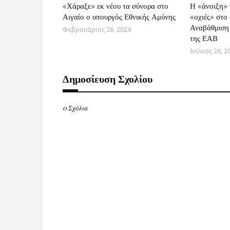
«Χάραξε» εκ νέου τα σύνορα στο
Η «άνοιξη» τ
Αιγαίο ο υπουργός Εθνικής Αμύνης
«οχιές» στο
Αναβάθμιση 
Φεβρουάριος 26, 2024
της ΕΑΒ
Ιούνιος 26, 2
Δημοσίευση Σχολίου
0 Σχόλια