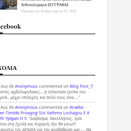
Ανθυπολοχαγού (ΕΓΓΡΑΦΑ)
Παρασκευή, Φεβρουαρίου 07, 2025
acebook
ΧΟΛΙΑ
 Αυγ 06
Anonymous
commented on
Blog Post_7
:
στός αρβυλοφύλακες....η τελαυταία τρύπα του
ρνά.. μέχρι επιλοχίες και πολύ τους είνα....”
 Αυγ 06
Anonymous
commented on
Anaklisi
wn Timitiki Proagogi Sto Vathmo Lochagou E A
th Yplgwn O S
:
“Διάβασμα, πανελλήνιες, τρία
νια στη Σχολή και Λοχαγός δεν θα γίνω!!!
χαριστώ τον ΔΕΝΔΙΑ για την αναβάθμιση μας…..Θα