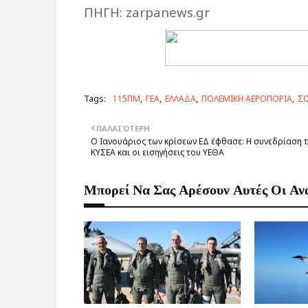
ΠΗΓΗ: zarpanews.gr
Tags:
115ΠΜ
ΓΕΑ
ΕΛΛΑΔΑ
ΠΟΛΕΜΙΚΗ ΑΕΡΟΠΟΡΙΑ
Σ
ΠΑΛΑΙΌΤΕΡΗ
Ο Ιανουάριος των κρίσεων ΕΔ έφθασε: Η συνεδρίαση 
ΚΥΣΕΑ και οι εισηγήσεις του ΥΕΘΑ
Μπορεί Να Σας Αρέσουν Αυτές Οι Αν