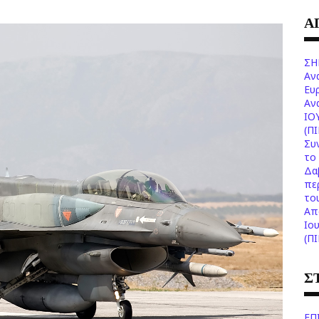
Α
ΣΗ
Αν
Ευ
Aν
ΙΟ
(Π
Συ
το 
Δα
πε
το
Aπ
Ιο
(Π
Σ
ΕΠ