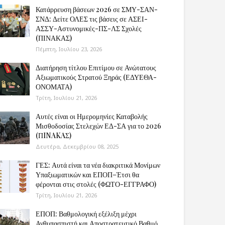
Κατάρρευση βάσεων 2026 σε ΣΜΥ-ΣΑΝ-
ΣΝΔ: Δείτε ΟΛΕΣ τις βάσεις σε ΑΣΕΙ-
ΑΣΣΥ-Αστυνομικές-ΠΣ-ΛΣ Σχολές
(ΠΙΝΑΚΑΣ)
Πέμπτη, Ιουλίου 23, 2026
Διατήρηση τίτλου Επιτίμου σε Ανώτατους
Αξιωματικούς Στρατού Ξηράς (ΕΔΥΕΘΑ-
ΟΝΟΜΑΤΑ)
Τρίτη, Ιουλίου 21, 2026
Αυτές είναι οι Ημερομηνίες Καταβολής
Μισθοδοσίας Στελεχών ΕΔ-ΣΑ για το 2026
(ΠINAKAΣ)
Δευτέρα, Δεκεμβρίου 08, 2025
ΓΕΣ: Αυτά είναι τα νέα διακριτικά Μονίμων
Υπαξιωματικών και ΕΠΟΠ–Έτσι θα
φέρονται στις στολές (ΦΩΤΟ-ΕΓΓΡΑΦΟ)
Τρίτη, Ιουλίου 21, 2026
ΕΠΟΠ: Βαθμολογική εξέλιξη μέχρι
Ανθυπασπιστή και Αποστρατευτικό Βαθμό