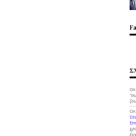
F
Σ
On
“σω
ζου
On
Dt
Em
χρό
Ευ