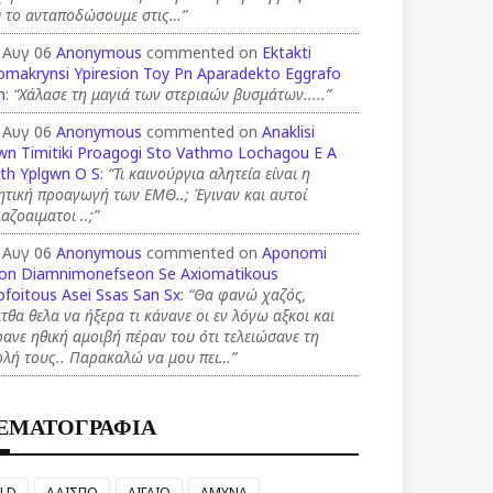
υ το ανταποδώσουμε στις…”
 Αυγ 06
Anonymous
commented on
Ektakti
omakrynsi Ypiresion Toy Pn Aparadekto Eggrafo
n
:
“Χάλασε τη μαγιά των στεριαών βυσμάτων.....”
 Αυγ 06
Anonymous
commented on
Anaklisi
wn Timitiki Proagogi Sto Vathmo Lochagou E A
th Yplgwn O S
:
“Τι καινούργια αλητεία είναι η
ητική προαγωγή των ΕΜΘ..; Έγιναν και αυτοί
αζοαιματοι ..;”
 Αυγ 06
Anonymous
commented on
Aponomi
on Diamnimonefseon Se Axiomatikous
foitous Asei Ssas San Sx
:
“Θα φανώ χαζός,
τθα θελα να ήξερα τι κάνανε οι εν λόγω αξκοι και
ανε ηθική αμοιβή πέραν του ότι τελειώσανε τη
ολή τους.. Παρακαλώ να μου πει…”
ΕΜΑΤΟΓΡΑΦΙΑ
LD
ΑΔΙΣΠΟ
ΑΙΓΑΙΟ
ΑΜΥΝΑ