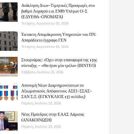
Ανάκληση Δτων-Τιμητικές Προαγωγές στο
βαθμό Λοχαγού ε.α. ΕΜΘ Υπλγων Ο-Σ
(ΕΔΥΕΘΑ-ΟΝΟΜΑΤΑ)
Τετάρτη, Αυγούστου 05, 2026
Έκτακτη Απομάκρυνση Υπηρεσιών του ΠΝ:
Απαράδεκτο έγγραφο ΓΕΝ
Τετάρτη, Αυγούστου 05, 2026
Στουρνάρας: «Όχι» στην επαναφορά της 13ης
σύνταξης – «Θα ήταν μία τρέλα» (ΒΙΝΤΕΟ)
Σάββατο, Ιουλίου 25, 2026
Απονομή Νέων Διαμνημονεύσεων σε
Αξιωματικούς Απόφοιτους ΑΣΕΙ-ΣΣΑΣ-
ΣΑΝ Σ.Ξ. (ΕΓΚΥΚΛΙΟΣ 137 σελίδες)
Πέμπτη, Ιουλίου 23, 2026
Νέος Πρόεδρος στην ΕΑΑΣ Λάρισας
(ΑΝΑΚΟΙΝΩΣΗ)
Πέμπτη, Ιουλίου 23, 2026