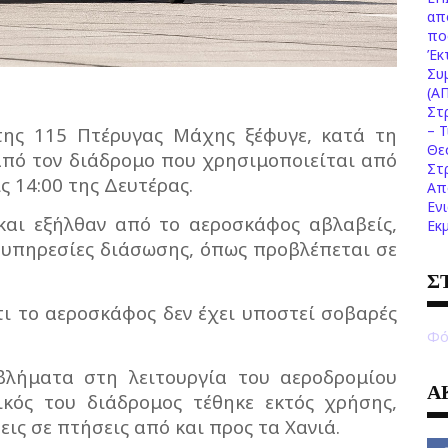
απ
πο
Έκ
Συ
(Α
Στ
– 
της 115 Πτέρυγας Μάχης ξέφυγε, κατά τη
Θε
από τον διάδρομο που χρησιμοποιείται από
Στ
ς 14:00 της Δευτέρας.
Απ
Εν
 και εξήλθαν από το αεροσκάφος αβλαβείς,
Εκ
 υπηρεσίες διάσωσης, όπως προβλέπεται σε
Σ
τι το αεροσκάφος δεν έχει υποστεί σοβαρές
Φό
βλήματα στη λειτουργία του αεροδρομίου
Α
ικός του διάδρομος τέθηκε εκτός χρήσης,
ς σε πτήσεις από και προς τα Χανιά.