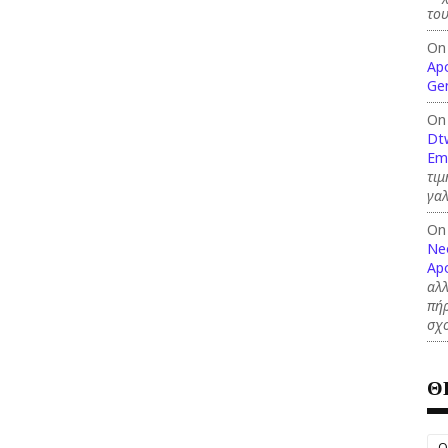
το
On
Ap
Ge
On
Dt
Em
τιμ
γαλ
On
Ne
Apo
αλλ
πήρ
σχ
Θ
O