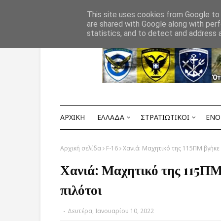
Αρχική
ΟΡΟΙ ΧΡΗΣΗΣ
ΕΠΙΚΟΙΝΩΝΙΑ
This site uses cookies from Google to d
are shared with Google along with perf
statistics, and to detect and address 
ΑΡΧΙΚΗ
ΕΛΛΑΔΑ
ΣΤΡΑΤΙΩΤΙΚΟΙ
ΕΝΟ
Αρχική σελίδα
F-16
Χανιά: Μαχητικό της 115ΠΜ βγήκε
Χανιά: Μαχητικό της 115ΠΜ
πιλότοι
-
Δευτέρα, Ιανουαρίου 10, 2022