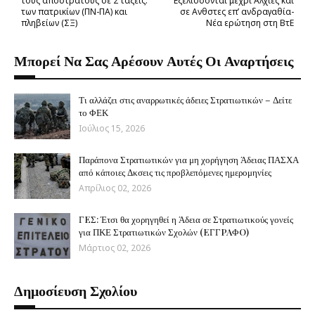
τους αποστράτους σε 2 τάξεις:
Εξελίσσονται μέχρι Αλχιες και
των πατρικίων (ΠΝ-ΠΑ) και
σε Ανθστες επ’ ανδραγαθία-
πληβείων (ΣΞ)
Νέα ερώτηση στη ΒτΕ
Μπορεί Να Σας Αρέσουν Αυτές Οι Αναρτήσεις
Τι αλλάζει στις αναρρωτικές άδειες Στρατιωτικών – Δείτε
το ΦΕΚ
Ιούλιος 15, 2026
Παράπονα Στρατιωτικών για μη χορήγηση Άδειας ΠΑΣΧΑ
από κάποιες Δκσεις τις προβλεπόμενες ημερομηνίες
Απρίλιος 02, 2026
ΓEΣ: Έτσι θα χορηγηθεί η Άδεια σε Στρατιωτικούς γονείς
για ΠΚΕ Στρατιωτικών Σχολών (EΓΓPAΦO)
Μάρτιος 02, 2026
Δημοσίευση Σχολίου