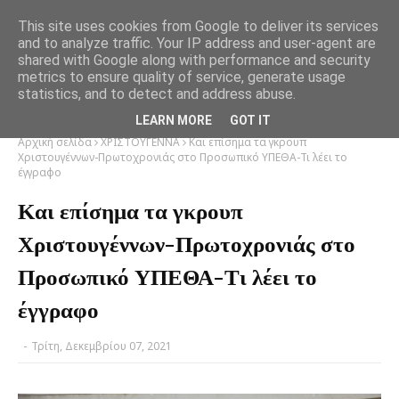
This site uses cookies from Google to deliver its services
and to analyze traffic. Your IP address and user-agent are
shared with Google along with performance and security
metrics to ensure quality of service, generate usage
statistics, and to detect and address abuse.
LEARN MORE
GOT IT
Αρχική σελίδα
ΧΡΙΣΤΟΥΓΕΝΝΑ
Και επίσημα τα γκρουπ
Χριστουγέννων-Πρωτοχρονιάς στο Προσωπικό ΥΠΕΘΑ-Τι λέει το
έγγραφο
Και επίσημα τα γκρουπ
Χριστουγέννων-Πρωτοχρονιάς στο
Προσωπικό ΥΠΕΘΑ-Τι λέει το
έγγραφο
-
Τρίτη, Δεκεμβρίου 07, 2021