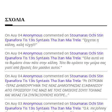
ΣΧΟΛΙΑ
On Αυγ 04
Anonymous
commented on
Stournaras Ochi Stin
Epanafora Tis 13is Syntaxis Tha Itan Mia Trela
:
“Έρχεται η
κάλπη, καλή τύχη!!!”
On Αυγ 04
Anonymous
commented on
Stournaras Ochi Stin
Epanafora Tis 13is Syntaxis Tha Itan Mia Trela
:
“Όλα αυτά να
τα θυμάστε όταν πάτε στην κάλπη. Τότε θα ορίσετε την μοίρα σας
γιατί από βρισιές δεν μασάνε αυτοί.”
On Αυγ 04
Anonymous
commented on
Stournaras Ochi Stin
Epanafora Tis 13is Syntaxis Tha Itan Mia Trela
:
“Ρε ΕΚΤΡΩΜΑ
-ΤΕΡΑΣ ΔΗΜΙΟΥΡΓΗΜΑ ΤΗΣ ΝΕΑΣ ΔΗΜΟΠΡΑΣΙΑΣ ΕΞΑΦΑΝΙΣΟΥ
ΑΠΟ ΠΡΟΣΩΠΟΥ ΓΗΣ ΜΑΖΙ ΜΕ ΤΟΥΣ ΟΜΟΙΟΥΣ ΣΟΥ!!! ΤΟΛΜΑΣ
ΚΑΙ ΜΙΛΑΣ ΓΙΑ ΣΥΝΤΑΞΙΟΥΧΟΥΣ ΚΟΠΡΕ…”
On Αυγ 03
Anonymous
commented on
Stournaras Ochi Stin
Epanafora Tis 13is Syntaxis Tha Itan Mia Trela
:
“O.k. mr.Johnny