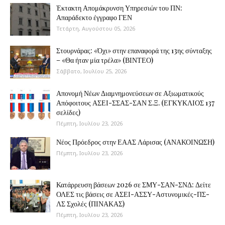
Έκτακτη Απομάκρυνση Υπηρεσιών του ΠΝ:
Απαράδεκτο έγγραφο ΓΕΝ
Τετάρτη, Αυγούστου 05, 2026
Στουρνάρας: «Όχι» στην επαναφορά της 13ης σύνταξης
– «Θα ήταν μία τρέλα» (ΒΙΝΤΕΟ)
Σάββατο, Ιουλίου 25, 2026
Απονομή Νέων Διαμνημονεύσεων σε Αξιωματικούς
Απόφοιτους ΑΣΕΙ-ΣΣΑΣ-ΣΑΝ Σ.Ξ. (ΕΓΚΥΚΛΙΟΣ 137
σελίδες)
Πέμπτη, Ιουλίου 23, 2026
Νέος Πρόεδρος στην ΕΑΑΣ Λάρισας (ΑΝΑΚΟΙΝΩΣΗ)
Πέμπτη, Ιουλίου 23, 2026
Κατάρρευση βάσεων 2026 σε ΣΜΥ-ΣΑΝ-ΣΝΔ: Δείτε
ΟΛΕΣ τις βάσεις σε ΑΣΕΙ-ΑΣΣΥ-Αστυνομικές-ΠΣ-
ΛΣ Σχολές (ΠΙΝΑΚΑΣ)
Πέμπτη, Ιουλίου 23, 2026