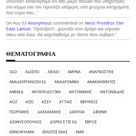
Stournari κατανοήσαμε ότι από μικρό παιδάκι που υπηρέτησες
στο κόμμα σαν τον Γκρούεζα υπέφερες από φτώχεια κατηραμένη.
Ενώ τώρα που…”
On Αυγ 03
Anonymous
commented on
Neos Proedros Stin
Eaas Larisas
:
“Πρόεδρε!!!...φώναξα στον δρόμο και γύρισαν
πάνω από δέκα. Θα ασχοληθούμε με τίποτα ποιο σοβαρό;”
ΘΕΜΑΤΟΓΡΑΦΙΑ
OLD
ΑΔΙΣΠΟ
ΑΙΓΑΙΟ
ΑΜΥΝΑ
ΑΝΑΓΝΩΣΤΗΣ
ΑΝΑΔΙΟΡΓΑΝΩΣΗ ΕΔ
ΑΝΑΔΡΟΜΙΚΑ
ΑΝΑΚΛΗΘΕΝΤΕΣ
ΑΝΕΑΕΔ
ΑΝΤΑΠΟΔΟΤΙΚΗ
ΑΝΤΩΝΑΚΗΣ
ΑΝΤΩΝΙΑΔΗΣ
ΑΟΖ
ΑΣΕΙ
ΑΣΣΥ
ΑΤΤΙΑΣ
ΒΕΡΥΚΙΟΣ
ΓΕΩΡΓΑΚΗΣ
ΔΑΣΚΑΛΑΚΗΣ
ΔΙΑΥΓΕΙΑ
ΔΙΕΘΝΗ
ΔΙΟΝΥΣΟΠΟΥΛΟΣ
ΔΩΡΕΑ ΣΤΙΣ ΕΔ
ΕΒΡΟΣ
ΕΘΝΟΦΥΛΑΚΗ
ΕΚΛΟΓΕΣ ΕΑΑΣ
ΕΜΘ