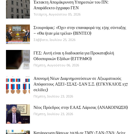
Έκτακτη Απομάκρυνση Υπηρεσιών του ΠΝ:
Απαράδεκτο έγγραφο ΓΕΝ
Τετάρτη, Αυγούστου 05, 2026
Στουρνάρας: «Όχι» στην επαναφορά της 13ης σύνταξης
– «Θα ήταν μία τρέλα» (ΒΙΝΤΕΟ)
Σάββατο, Ιουλίου 25, 2026
ΓΕΣ: Αυτή είναι η διαδικασία για Προκαταβολή
Οδοιπορικών Εξόδων (ΕΓΓΡΑΦΟ)
Πέμπτη, Αυγούστου 06, 2026
Απονομή Νέων Διαμνημονεύσεων σε Αξιωματικούς
Απόφοιτους ΑΣΕΙ-ΣΣΑΣ-ΣΑΝ Σ.Ξ. (ΕΓΚΥΚΛΙΟΣ 137
σελίδες)
Πέμπτη, Ιουλίου 23, 2026
Νέος Πρόεδρος στην ΕΑΑΣ Λάρισας (ΑΝΑΚΟΙΝΩΣΗ)
Πέμπτη, Ιουλίου 23, 2026
Κατάρρευση βάσεων 2026 σε ΣΜΥ-ΣΑΝ-ΣΝΔ: Δείτε