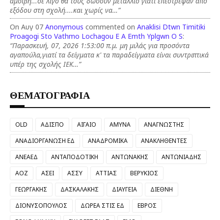
αμοιβή...σε λίγο θα τους δώσουν μετάλλιο γιατί επέστρεψαν από
εξόδου στη σχολή....και χωρίς να…”
On Αυγ 07
Anonymous
commented on
Anaklisi Dtwn Timitiki
Proagogi Sto Vathmo Lochagou E A Emth Yplgwn O S
:
“Παρασκευή, 07, 2026 1:53:00 π.μ. μη μιλάς για προσόντα
αγαπούλα,γιατί τα δείγματα κ' τα παραδείγματα είναι συντριπτικά
υπέρ της σχολής ΙΕΚ…”
ΘΕΜΑΤΟΓΡΑΦΙΑ
OLD
ΑΔΙΣΠΟ
ΑΙΓΑΙΟ
ΑΜΥΝΑ
ΑΝΑΓΝΩΣΤΗΣ
ΑΝΑΔΙΟΡΓΑΝΩΣΗ ΕΔ
ΑΝΑΔΡΟΜΙΚΑ
ΑΝΑΚΛΗΘΕΝΤΕΣ
ΑΝΕΑΕΔ
ΑΝΤΑΠΟΔΟΤΙΚΗ
ΑΝΤΩΝΑΚΗΣ
ΑΝΤΩΝΙΑΔΗΣ
ΑΟΖ
ΑΣΕΙ
ΑΣΣΥ
ΑΤΤΙΑΣ
ΒΕΡΥΚΙΟΣ
ΓΕΩΡΓΑΚΗΣ
ΔΑΣΚΑΛΑΚΗΣ
ΔΙΑΥΓΕΙΑ
ΔΙΕΘΝΗ
ΔΙΟΝΥΣΟΠΟΥΛΟΣ
ΔΩΡΕΑ ΣΤΙΣ ΕΔ
ΕΒΡΟΣ