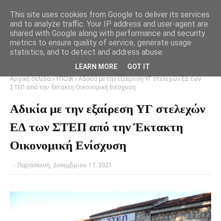
This site uses cookies from Google to deliver its services
and to analyze traffic. Your IP address and user-agent are
shared with Google along with performance and security
metrics to ensure quality of service, generate usage
statistics, and to detect and address abuse.
LEARN MORE
GOT IT
Αρχική σελίδα
ΥΠΟΙΚ
Αδικία με την εξαίρεση ΥΓ στελεχών ΕΔ των
ΣΤΕΠ από την Έκτακτη Οικονομική Ενίσχυση
Αδικία με την εξαίρεση ΥΓ στελεχών
ΕΔ των ΣΤΕΠ από την Έκτακτη
Οικονομική Ενίσχυση
-
Παρασκευή, Δεκεμβρίου 17, 2021