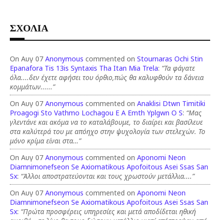
ΣΧΟΛΙΑ
On Αυγ 07
Anonymous
commented on
Stournaras Ochi Stin
Epanafora Tis 13is Syntaxis Tha Itan Mia Trela
:
“Τα φάγατε
όλα....δεν έχετε αφήσει του όρθιο,πώς θα καλυφθούν τα δάνεια
κομμάτων......”
On Αυγ 07
Anonymous
commented on
Anaklisi Dtwn Timitiki
Proagogi Sto Vathmo Lochagou E A Emth Yplgwn O S
:
“Μας
γλεντάνε και ακόμα να το καταλάβουμε, το διαίρει και βασίλευε
στα καλύτερά του με απόηχο στην ψυχολογία των στελεχών. Το
μόνο κρίμα είναι στα…”
On Αυγ 07
Anonymous
commented on
Aponomi Neon
Diamnimonefseon Se Axiomatikous Apofoitous Asei Ssas San
Sx
:
“Άλλοι αποστρατεύονται και τους χρωστούν μετάλλια....”
On Αυγ 07
Anonymous
commented on
Aponomi Neon
Diamnimonefseon Se Axiomatikous Apofoitous Asei Ssas San
Sx
:
“Πρώτα προσφέρεις υπηρεσίες και μετά αποδίδεται ηθική