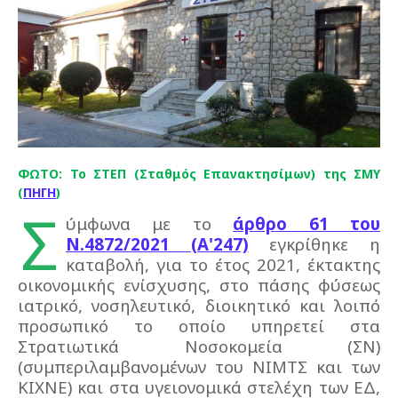
ΦΩΤΟ: Το ΣΤΕΠ (Σταθμός Επανακτησίμων) της ΣΜΥ
(
ΠΗΓΗ
)
Σ
ύμφωνα με το
άρθρο 61 του
Ν.4872/2021 (Α'247)
εγκρίθηκε η
καταβολή, για το έτος 2021, έκτακτης
οικονομικής ενίσχυσης, στο πάσης φύσεως
ιατρικό, νοσηλευτικό, διοικητικό και λοιπό
προσωπικό το οποίο υπηρετεί στα
Στρατιωτικά Νοσοκομεία (ΣΝ)
(συμπεριλαμβανομένων του ΝΙΜΤΣ και των
ΚΙΧΝΕ) και στα υγειονομικά στελέχη των ΕΔ,