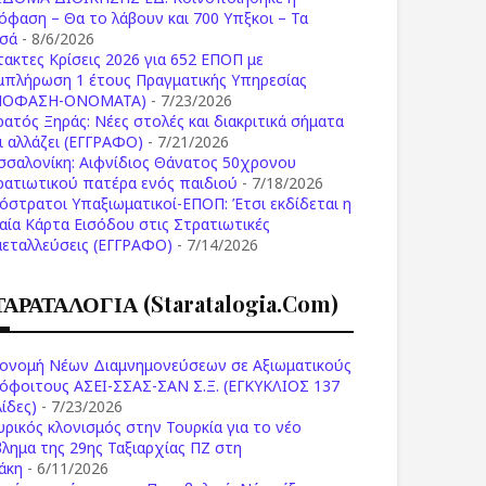
όφαση – Θα το λάβουν και 700 Υπξκοι – Τα
σά
- 8/6/2026
τακτες Κρίσεις 2026 για 652 ΕΠΟΠ με
μπλήρωση 1 έτους Πραγματικής Υπηρεσίας
ΠΟΦΑΣΗ-ONOMATA)
- 7/23/2026
ρατός Ξηράς: Νέες στολές και διακριτικά σήματα
Τι αλλάζει (ΕΓΓΡΑΦΟ)
- 7/21/2026
σσαλονίκη: Αιφνίδιος Θάνατος 50χρονου
ρατιωτικού πατέρα ενός παιδιού
- 7/18/2026
όστρατοι Υπαξιωματικοί-ΕΠΟΠ: Έτσι εκδίδεται η
ιαία Κάρτα Εισόδου στις Στρατιωτικές
μεταλλεύσεις (ΕΓΓΡΑΦΟ)
- 7/14/2026
ΤΑΡΑΤΑΛΟΓΙΑ (staratalogia.com)
ονομή Νέων Διαμνημονεύσεων σε Αξιωματικούς
όφοιτους ΑΣΕΙ-ΣΣΑΣ-ΣΑΝ Σ.Ξ. (ΕΓΚΥΚΛΙΟΣ 137
ίδες)
- 7/23/2026
υρικός κλονισμός στην Τουρκία για το νέο
βλημα της 29ης Ταξιαρχίας ΠΖ στη
άκη
- 6/11/2026