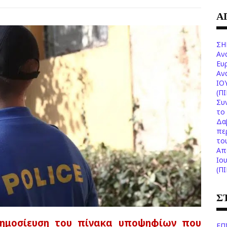
Α
ΣΗ
Αν
Ευ
Aν
ΙΟ
(Π
Συ
το 
Δα
πε
το
Aπ
Ιο
(Π
Σ
δημοσίευση του πίνακα υποψηφίων που
ΕΠ