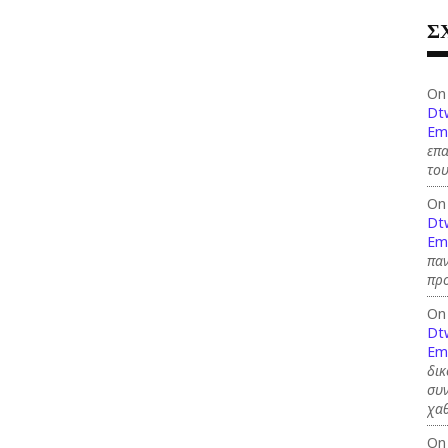
Σ
On
Dt
Em
επ
του
On
Dt
Em
παν
προ
On
Dt
Em
δικ
συν
χαθ
On