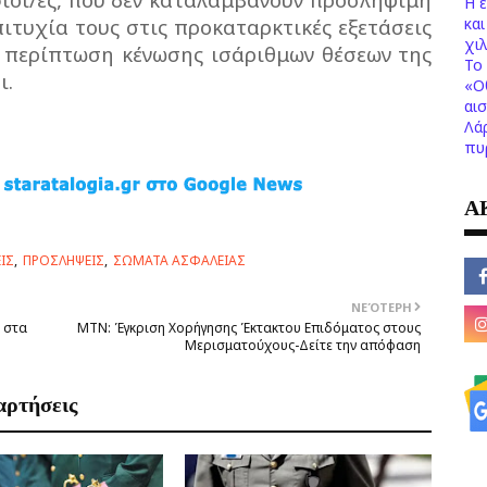
Η 
ιτυχία τους στις προκαταρκτικές εξετάσεις
κα
χι
ε περίπτωση κένωσης ισάριθμων θέσεων της
Το 
ι.
«Ο
αι
Λά
πυ
Α
ΙΣ
ΠΡΟΣΛΗΨΕΙΣ
ΣΩΜΑΤΑ ΑΣΦΑΛΕΙΑΣ
ΝΕΌΤΕΡΗ
ή στα
ΜΤΝ: Έγκριση Χορήγησης Έκτακτου Επιδόματος στους
Μερισματούχους-Δείτε την απόφαση
αρτήσεις