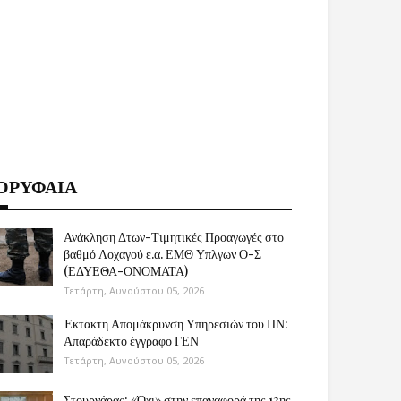
ΟΡΥΦΑΙΑ
Ανάκληση Δτων-Τιμητικές Προαγωγές στο
βαθμό Λοχαγού ε.α. ΕΜΘ Υπλγων Ο-Σ
(ΕΔΥΕΘΑ-ΟΝΟΜΑΤΑ)
Τετάρτη, Αυγούστου 05, 2026
Έκτακτη Απομάκρυνση Υπηρεσιών του ΠΝ:
Απαράδεκτο έγγραφο ΓΕΝ
Τετάρτη, Αυγούστου 05, 2026
Στουρνάρας: «Όχι» στην επαναφορά της 13ης