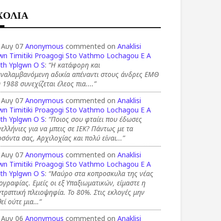
ΧΟΛΙΑ
 Αυγ 07
Anonymous
commented on
Anaklisi
wn Timitiki Proagogi Sto Vathmo Lochagou E A
th Yplgwn O S
:
“Η κατάφορη και
αναλαμβανόμενη αδικία απέναντι στους άνδρες ΕΜΘ
 1988 συνεχίζεται έλεος πια....”
 Αυγ 07
Anonymous
commented on
Anaklisi
wn Timitiki Proagogi Sto Vathmo Lochagou E A
th Yplgwn O S
:
“Ποιος σου φταίει που έδωσες
ελλήνιες για να μπεις σε ΙΕΚ? Πάντως με τα
σόντα σας, Αρχιλοχίας και πολύ είναι...”
 Αυγ 07
Anonymous
commented on
Anaklisi
wn Timitiki Proagogi Sto Vathmo Lochagou E A
th Yplgwn O S
:
“Μαύρο στα κοπροσκυλα της νέας
ογραφίας. Εμείς οι εξ Υπαξιωματικών, είμαστε η
τριπτική πλειοψηφία. Το 80%. Στις εκλογές μην
εί ούτε μια…”
 Αυγ 06
Anonymous
commented on
Anaklisi