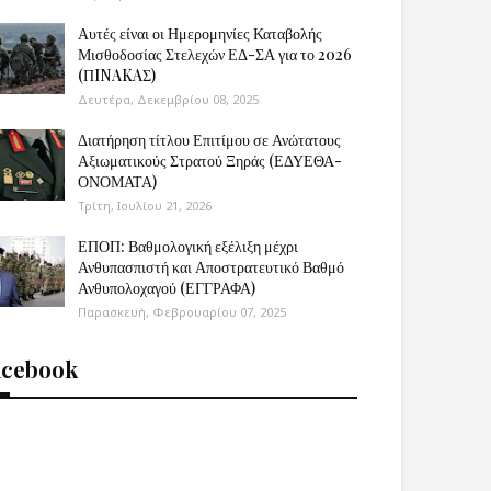
Αυτές είναι οι Ημερομηνίες Καταβολής
Μισθοδοσίας Στελεχών ΕΔ-ΣΑ για το 2026
(ΠINAKAΣ)
Δευτέρα, Δεκεμβρίου 08, 2025
Διατήρηση τίτλου Επιτίμου σε Ανώτατους
Αξιωματικούς Στρατού Ξηράς (ΕΔΥΕΘΑ-
ΟΝΟΜΑΤΑ)
Τρίτη, Ιουλίου 21, 2026
ΕΠΟΠ: Βαθμολογική εξέλιξη μέχρι
Ανθυπασπιστή και Αποστρατευτικό Βαθμό
Ανθυπολοχαγού (ΕΓΓΡΑΦΑ)
Παρασκευή, Φεβρουαρίου 07, 2025
acebook