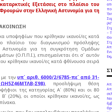
οκαταρκτικές Εξετάσεις στο πλαίσιο του
απ
πο
Φρουρών στην Ελληνική Αστυνομία για τη
Έκ
Συ
(Α
ΑΚΟΙΝΩΣΗ
Στ
– 
κα υποψηφίων που κρίθηκαν ικανοί/ες κατά
Θε
στο πλαίσιο του διαγωνισμού πρόσληψης
Στ
Απ
ή Αστυνομία για τη συγκρότηση Ομάδων
Εν
των (Ο.Π.Π.Ι.), επισημαίνεται ότι σ΄ αυτόν
Εκ
ου κρίθηκαν ικανοί/ες κατά φθίνουσα σειρά
Σ
 με την
υπ΄ αριθ. 6000/2/6785-πε΄ από 31-
ΩΗ5Ζ46ΜΤΛΒ-Σ98)
, προσλήψιμη θέση
Απ
ψήφιοι της κατηγορίας Α΄ (80%) και οι 80
Απ
σελ
΄ (20%), οι οποίοι κρίθηκαν ικανοί/ες, ως
Νε
πίνακα.
έμ
Θρ
φιοι/ες, που δεν καταλαμβάνουν προσλήψιμη