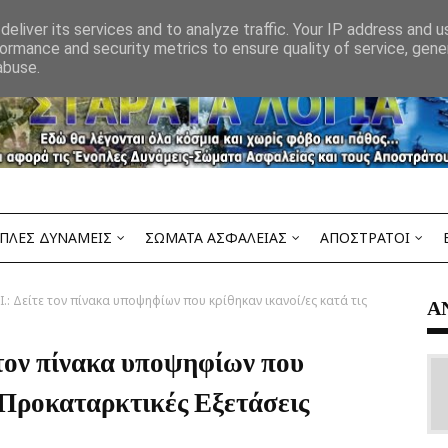
eliver its services and to analyze traffic. Your IP address and 
ormance and security metrics to ensure quality of service, gen
abuse.
ΠΛΕΣ ΔΥΝΑΜΕΙΣ
ΣΩΜΑΤΑ ΑΣΦΑΛΕΙΑΣ
ΑΠΟΣΤΡΑΤΟΙ
Ι.: Δείτε τον πίνακα υποψηφίων που κρίθηκαν ικανοί/ες κατά τις
Α
 τον πίνακα υποψηφίων που
ς Προκαταρκτικές Εξετάσεις