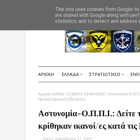
Αρχική
ΟΡΟΙ ΧΡΗΣΗΣ
ΕΠΙΚΟΙΝΩΝΙΑ
This site uses cookies from Google to d
are shared with Google along with perf
statistics, and to detect and address 
ΑΡΧΙΚΗ
ΕΛΛΑΔΑ
ΣΤΡΑΤΙΩΤΙΚΟΙ
ΕΝΟ
Αρχική σελίδα
ΣΩΜΑΤΑ ΑΣΦΑΛΕΙΑΣ
Αστυνομία-Ο.Π.Π.
Προκαταρκτικές Εξετάσεις
Αστυνομία-Ο.Π.Π.Ι.: Δείτε
κρίθηκαν ικανοί/ες κατά τι
-
Τρίτη, Δεκεμβρίου 21, 2021