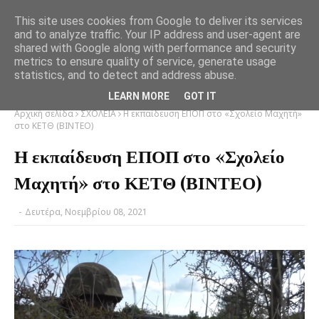
This site uses cookies from Google to deliver its services
and to analyze traffic. Your IP address and user-agent are
shared with Google along with performance and security
metrics to ensure quality of service, generate usage
statistics, and to detect and address abuse.
LEARN MORE
GOT IT
Αρχική σελίδα
ΣΧΟΛΕΙΑ
Η εκπαίδευση ΕΠΟΠ στο «Σχολείο Μαχητή»
στο ΚΕΤΘ (ΒΙΝΤΕΟ)
Η εκπαίδευση ΕΠΟΠ στο «Σχολείο
Μαχητή» στο ΚΕΤΘ (ΒΙΝΤΕΟ)
-
Δευτέρα, Νοεμβρίου 08, 2021