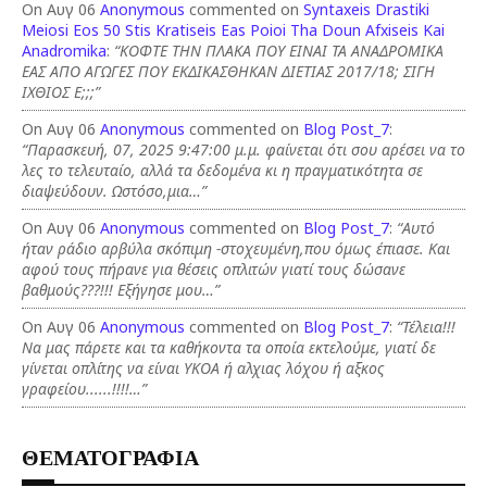
On Αυγ 06
Anonymous
commented on
Syntaxeis Drastiki
Meiosi Eos 50 Stis Kratiseis Eas Poioi Tha Doun Afxiseis Kai
Anadromika
:
“ΚΟΦΤΕ ΤΗΝ ΠΛΑΚΑ ΠΟΥ ΕΙΝΑΙ ΤΑ ΑΝΑΔΡΟΜΙΚΑ
ΕΑΣ ΑΠΟ ΑΓΩΓΕΣ ΠΟΥ ΕΚΔΙΚΑΣΘΗΚΑΝ ΔΙΕΤΙΑΣ 2017/18; ΣΙΓΗ
ΙΧΘΙΟΣ Ε;;;”
On Αυγ 06
Anonymous
commented on
Blog Post_7
:
“Παρασκευή, 07, 2025 9:47:00 μ.μ. φαίνεται ότι σου αρέσει να το
λες το τελευταίο, αλλά τα δεδομένα κι η πραγματικότητα σε
διαψεύδουν. Ωστόσο,μια…”
On Αυγ 06
Anonymous
commented on
Blog Post_7
:
“Αυτό
ήταν ράδιο αρβύλα σκόπιμη -στοχευμένη,που όμως έπιασε. Και
αφού τους πήρανε για θέσεις οπλιτών γιατί τους δώσανε
βαθμούς???!!! Εξήγησε μου…”
On Αυγ 06
Anonymous
commented on
Blog Post_7
:
“Τέλεια!!!
Να μας πάρετε και τα καθήκοντα τα οποία εκτελούμε, γιατί δε
γίνεται οπλίτης να είναι ΥΚΟΑ ή αλχιας λόχου ή αξκος
γραφείου......!!!!…”
ΘΕΜΑΤΟΓΡΑΦΙΑ