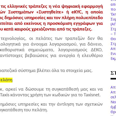
απ
ό τις ελληνικές τράπεζες η νέα ψηφιακή εφαρμογή
πο
κών Συστημάτων «Συστηθείτε» ή eKYC, η οποία
Έκ
τις δημόσιες υπηρεσίες και τον πλήρη πολυεπίπεδο
Συ
ιτείται από εκείνους η προσκόμιση εγγράφων για
(Α
Στ
 κατά καιρούς χρειάζονται από τις τράπεζες.
– 
Θε
 τεχνολογίας, οι πελάτες των τραπεζών δεν θα
Στ
ιολογητικά για άνοιγμα λογαριασμού, για δάνειο,
Απ
αθαριστικά σημειώματα, λογαριασμούς ΔΕΚΟ,
Εν
αντίστοιχες βεβαιώσεις για ανεργία ή ελευθέριο
Εκ
ραπεζικό σύστημα βλέπει όλα τα στοιχεία μας.
Σ
πελάτη
Απ
ικ, αρκεί να δώσουμε τη συγκατάθεσή μας και να
Απ
axis κάνοντας χρήση των κωδικών για το Taxisnet.
σελ
Νε
δημόσιες υπηρεσίες και την άντληση των σχετικών
έμ
συγκατάθεση του πελάτη.
Θρ