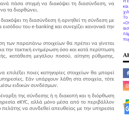
Η 
 ανά πάσα στιγμή να διακόψει τη διασύνδεση, να
κα
 να τα διορθώνει.
χι
Το 
 διακόψει τη διασύνδεση ή αρνηθεί τη σύνδεση με
«Ο
α εισόδου του e-banking και συνεχίζει κανονικά την
αι
Λά
πυ
ση των παραπάνω στοιχείων θα πρέπει να γίνεται
για την τακτική ενημέρωση όσο και κατά περίπτωση
Α
ολής, κατάθεση μεγάλου ποσού, αίτηση ρύθμισης,
να επιλέξει ποιες κατηγορίες στοιχείων θα μπορεί
υπηρεσίες. Εάν υπάρχουν λάθη στα στοιχεία, τότε
 μέσω ειδικών συνδέσμων.
 έναρξη της σύνδεσης ή η διακοπή και η διόρθωση
υπηρεσία eKYC, αλλά μόνο μέσα από το περιβάλλον
 ο πελάτης να συνδεθεί απευθείας με την υπηρεσία