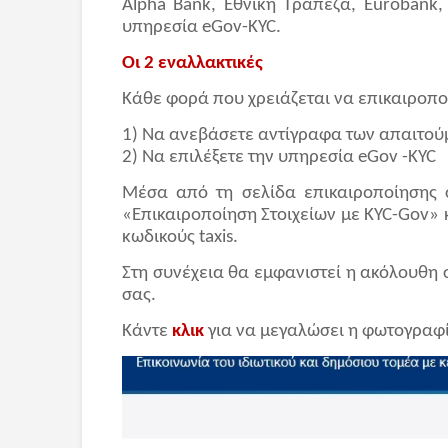
Alpha Bank, Εθνική Τράπεζα, Eurobank,
υπηρεσία eGov-KYC.
Οι 2 εναλλακτικές
Κάθε φορά που χρειάζεται να επικαιροποιή
1) Να ανεβάσετε αντίγραφα των απαιτο
2) Να επιλέξετε την υπηρεσία eGov -KYC
Μέσα από τη σελίδα επικαιροποίησης σ
«Επικαιροποίηση Στοιχείων με KYC-Gov» 
κωδικούς taxis.
Στη συνέχεια θα εμφανιστεί η ακόλουθη
σας.
Κάντε
κλικ
για να μεγαλώσει η φωτογραφ