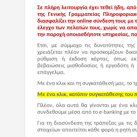
Σε πλήρη λειτουργία έχει τεθεί ήδη, απ
της Γενικής Γραμματείας Πληροφορια
διασφαλίζει την online σύνδεση τους με 
έλεγχο των πελατών τους, χωρίς να απα
την παροχή οποιασδήποτε υπηρεσίας, που
Έτσι, με σύμμαχο τις δυνατότητες της
χρειάζεται πλέον να προσκομίζουν δικα
ρύθμιση ή έκδοση κάρτας, όπως εκκ
βεβαιώσεις μισθοδοσίας ή εργοδότη ή 
επάγγελμα.
Με ένα κλικ και τη συγκατάθεσή μας, το τ
Με ένα κλικ, κατόπιν συγκατάθεσης του 
Πλέον, όλα αυτά θα γίνονται με ένα κλ
συνδεθούμε μέσα από το e-banking με το T
Για τη διασύνδεση της τράπεζας με τις 
στοιχείων απαιτείται κάθε φορά η ρητή 