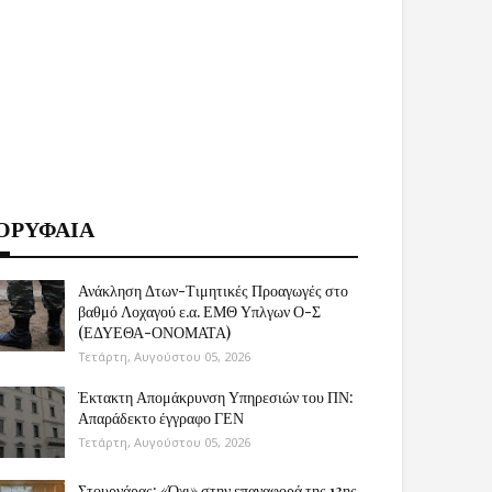
ΟΡΥΦΑΙΑ
Ανάκληση Δτων-Τιμητικές Προαγωγές στο
βαθμό Λοχαγού ε.α. ΕΜΘ Υπλγων Ο-Σ
(ΕΔΥΕΘΑ-ΟΝΟΜΑΤΑ)
Τετάρτη, Αυγούστου 05, 2026
Έκτακτη Απομάκρυνση Υπηρεσιών του ΠΝ:
Απαράδεκτο έγγραφο ΓΕΝ
Τετάρτη, Αυγούστου 05, 2026
Στουρνάρας: «Όχι» στην επαναφορά της 13ης