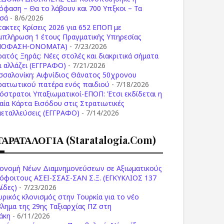
όφαση – Θα το λάβουν και 700 Υπξκοι – Τα
σά
- 8/6/2026
τακτες Κρίσεις 2026 για 652 ΕΠΟΠ με
μπλήρωση 1 έτους Πραγματικής Υπηρεσίας
ΠΟΦΑΣΗ-ONOMATA)
- 7/23/2026
ρατός Ξηράς: Νέες στολές και διακριτικά σήματα
Τι αλλάζει (ΕΓΓΡΑΦΟ)
- 7/21/2026
σσαλονίκη: Αιφνίδιος Θάνατος 50χρονου
ρατιωτικού πατέρα ενός παιδιού
- 7/18/2026
όστρατοι Υπαξιωματικοί-ΕΠΟΠ: Έτσι εκδίδεται η
ιαία Κάρτα Εισόδου στις Στρατιωτικές
μεταλλεύσεις (ΕΓΓΡΑΦΟ)
- 7/14/2026
ΤΑΡΑΤΑΛΟΓΙΑ (staratalogia.com)
ονομή Νέων Διαμνημονεύσεων σε Αξιωματικούς
όφοιτους ΑΣΕΙ-ΣΣΑΣ-ΣΑΝ Σ.Ξ. (ΕΓΚΥΚΛΙΟΣ 137
ίδες)
- 7/23/2026
υρικός κλονισμός στην Τουρκία για το νέο
βλημα της 29ης Ταξιαρχίας ΠΖ στη
άκη
- 6/11/2026