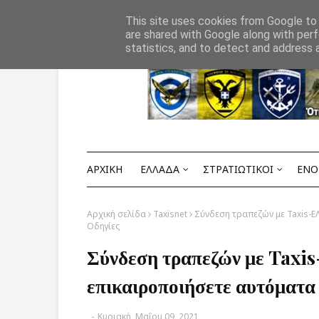
Αρχική
ΟΡΟΙ ΧΡΗΣΗΣ
ΕΠΙΚΟΙΝΩΝΙΑ
This site uses cookies from Google to d
are shared with Google along with perf
statistics, and to detect and address 
ΑΡΧΙΚΗ
ΕΛΛΑΔΑ
ΣΤΡΑΤΙΩΤΙΚΟΙ
ΕΝΟ
Αρχική σελίδα
Taxisnet
Σύνδεση τραπεζών με Taxis-ΕΛ
Οδηγίες
Σύνδεση τραπεζών με Tax
επικαιροποιήσετε αυτόματα 
-
Κυριακή, Μαΐου 09, 2021