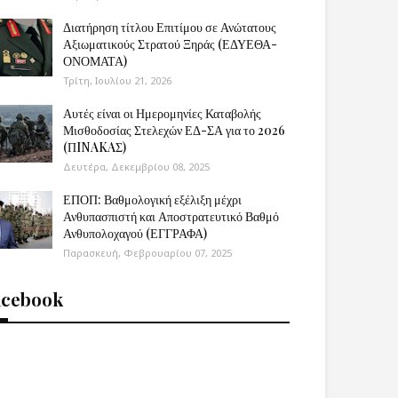
Διατήρηση τίτλου Επιτίμου σε Ανώτατους
Αξιωματικούς Στρατού Ξηράς (ΕΔΥΕΘΑ-
ΟΝΟΜΑΤΑ)
Τρίτη, Ιουλίου 21, 2026
Αυτές είναι οι Ημερομηνίες Καταβολής
Μισθοδοσίας Στελεχών ΕΔ-ΣΑ για το 2026
(ΠINAKAΣ)
Δευτέρα, Δεκεμβρίου 08, 2025
ΕΠΟΠ: Βαθμολογική εξέλιξη μέχρι
Ανθυπασπιστή και Αποστρατευτικό Βαθμό
Ανθυπολοχαγού (ΕΓΓΡΑΦΑ)
Παρασκευή, Φεβρουαρίου 07, 2025
acebook