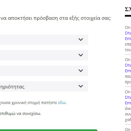
Σ
On
Dt
Em
επ
του
On
Dt
Em
παν
προ
On
Dt
Em
δικ
συν
χαθ
On