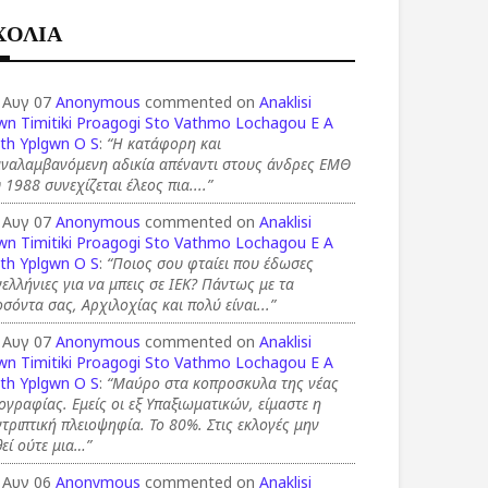
ΧΟΛΙΑ
 Αυγ 07
Anonymous
commented on
Anaklisi
wn Timitiki Proagogi Sto Vathmo Lochagou E A
th Yplgwn O S
:
“Η κατάφορη και
αναλαμβανόμενη αδικία απέναντι στους άνδρες ΕΜΘ
 1988 συνεχίζεται έλεος πια....”
 Αυγ 07
Anonymous
commented on
Anaklisi
wn Timitiki Proagogi Sto Vathmo Lochagou E A
th Yplgwn O S
:
“Ποιος σου φταίει που έδωσες
ελλήνιες για να μπεις σε ΙΕΚ? Πάντως με τα
σόντα σας, Αρχιλοχίας και πολύ είναι...”
 Αυγ 07
Anonymous
commented on
Anaklisi
wn Timitiki Proagogi Sto Vathmo Lochagou E A
th Yplgwn O S
:
“Μαύρο στα κοπροσκυλα της νέας
ογραφίας. Εμείς οι εξ Υπαξιωματικών, είμαστε η
τριπτική πλειοψηφία. Το 80%. Στις εκλογές μην
εί ούτε μια…”
 Αυγ 06
Anonymous
commented on
Anaklisi