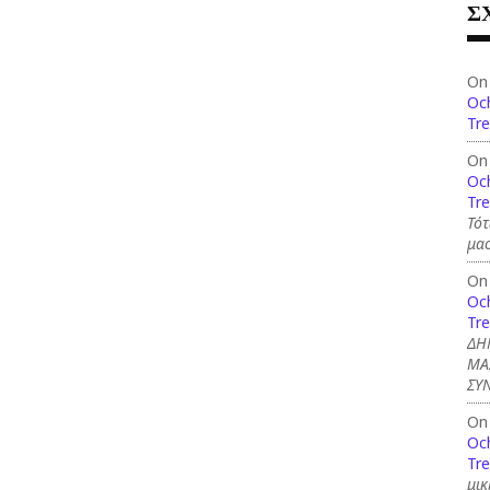
Σ
On
Och
Tre
On
Och
Tre
Τότ
μασ
On
Och
Tre
ΔΗ
ΜΑ
ΣΥ
On
Och
Tre
μικ