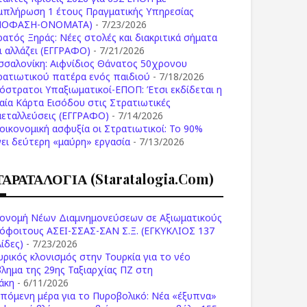
μπλήρωση 1 έτους Πραγματικής Υπηρεσίας
ΠΟΦΑΣΗ-ONOMATA)
- 7/23/2026
ρατός Ξηράς: Νέες στολές και διακριτικά σήματα
Τι αλλάζει (ΕΓΓΡΑΦΟ)
- 7/21/2026
σσαλονίκη: Αιφνίδιος Θάνατος 50χρονου
ρατιωτικού πατέρα ενός παιδιού
- 7/18/2026
όστρατοι Υπαξιωματικοί-ΕΠΟΠ: Έτσι εκδίδεται η
ιαία Κάρτα Εισόδου στις Στρατιωτικές
μεταλλεύσεις (ΕΓΓΡΑΦΟ)
- 7/14/2026
 οικονομική ασφυξία οι Στρατιωτικοί: Το 90%
νει δεύτερη «μαύρη» εργασία
- 7/13/2026
ΤΑΡΑΤΑΛΟΓΙΑ (staratalogia.com)
ονομή Νέων Διαμνημονεύσεων σε Αξιωματικούς
όφοιτους ΑΣΕΙ-ΣΣΑΣ-ΣΑΝ Σ.Ξ. (ΕΓΚΥΚΛΙΟΣ 137
ίδες)
- 7/23/2026
υρικός κλονισμός στην Τουρκία για το νέο
βλημα της 29ης Ταξιαρχίας ΠΖ στη
άκη
- 6/11/2026
επόμενη μέρα για το Πυροβολικό: Νέα «έξυπνα»