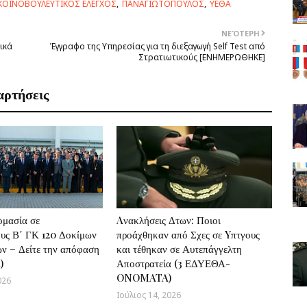
ΚΟΙΝΟΒΟΥΛΕΥΤΙΚΟΣ ΕΛΕΓΧΟΣ
ΠΑΝΑΓΙΩΤΟΠΟΥΛΟΣ
ΥΕΘΑ
ΝΕΌΤΕΡΗ
ικά
Έγγραφο της Υπηρεσίας για τη διεξαγωγή Self Test από
Στρατιωτικούς [ΕΝΗΜΕΡΩΘΗΚΕ]
αρτήσεις
ομασία σε
Aνακλήσεις Δτων: Ποιοι
υς Β΄ ΓΚ 120 Δοκίμων
προάχθηκαν από Σχες σε Yπτγους
ν – Δείτε την απόφαση
και τέθηκαν σε Αυτεπάγγελτη
)
Αποστρατεία (3 ΕΔΥΕΘΑ-
ONOMATA)
026
Ιούλιος 14, 2026