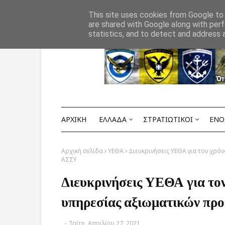
Αρχική
ΟΡΟΙ ΧΡΗΣΗΣ
ΕΠΙΚΟΙΝΩΝΙΑ
This site uses cookies from Google to d
are shared with Google along with perf
statistics, and to detect and address 
ΑΡΧΙΚΗ
ΕΛΛΑΔΑ
ΣΤΡΑΤΙΩΤΙΚΟΙ
ΕΝΟ
Αρχική σελίδα
ΥΕΘΑ
Διευκρινήσεις ΥΕΘΑ για τον χρό
ΑΣΣΥ
Διευκρινήσεις ΥΕΘΑ για τον
υπηρεσίας αξιωματικών πρ
-
Τρίτη, Απριλίου 27, 2021