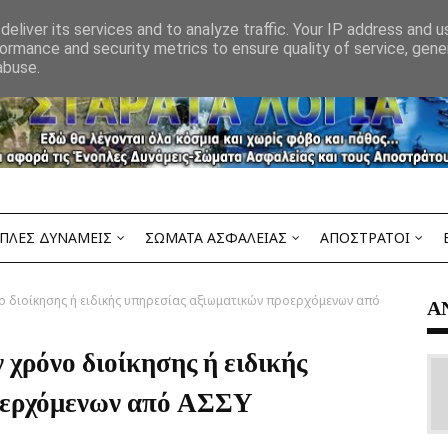
eliver its services and to analyze traffic. Your IP address and 
ormance and security metrics to ensure quality of service, gen
abuse.
ΠΛΕΣ ΔΥΝΑΜΕΙΣ
ΣΩΜΑΤΑ ΑΣΦΑΛΕΙΑΣ
ΑΠΟΣΤΡΑΤΟΙ
νο διοίκησης ή ειδικής υπηρεσίας αξιωματικών προερχόμενων από
Α
 χρόνο διοίκησης ή ειδικής
οερχόμενων από ΑΣΣΥ