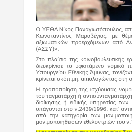
Ο ΥΕΘΑ Νίκος Παναγιωτόπουλος, απά
Κωνσταντίνος Μαραβέγιας, με θέμ
αξιωματικών προερχόμενων από Αν
(ΑΣΣΥ)».
Στο πλαίσιο της κοινοβουλευτικής 
διευκρίνισε το υφιστάμενο νομικό 
Υπουργείου Εθνικής Άμυνας, τονίζον
κρίνεται σκόπιμη, αιτιολογώντας στη 
Η τροποποίηση της ισχύουσας νομο
του ταγματάρχη ή αντισυνταγματάρχ
διοίκησης ή ειδικής υπηρεσίας τω
υπάγονται στο ν.2439/1996, κατ’ αντι
από την κατηγορία των μονιμοποι
μονιμοποιηθεισών εθελοντριών του ν.7