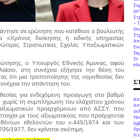
Συ
(Α
Στ
– 
Θε
ντησε σε ερώτηση που κατέθεσε ο βουλευτής
Στ
α «Χρόνος διοίκησης ή ειδικής υπηρεσίας
Απ
ώτερες Στρατιωτικές Σχολές Υπαξιωματικών
Εν
Εκ
Σε
ερώτησης, ο Υπουργός Εθνικής Άμυνας, αφού
κά
πλαίσιο, στη συνέχεια εξήγησε την θέση του
τας ότι μια τροποποίησης της νομοθεσίας δεν
Σ
συνέχεια την απάντηση του.
θεσίας για ενδεχόμενη προαγωγή στο βαθμό
Απ
η χωρίς τη συμπλήρωση του ελάχιστου χρόνου
Απ
ν αξιωματικών προερχόμενων από ΑΣΣΥ, που
σελ
στοιχία με τους αξιωματικούς που προέρχονται
Νε
ηθέντων εθελοντών του ν.445/1974 και των
έμ
05/1977, δεν κρίνεται σκόπιμη.
Θρ
Η 