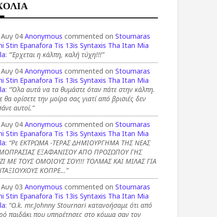
ΧΟΛΙΑ
 Αυγ 04
Anonymous
commented on
Stournaras
i Stin Epanafora Tis 13is Syntaxis Tha Itan Mia
la
:
“Έρχεται η κάλπη, καλή τύχη!!!”
 Αυγ 04
Anonymous
commented on
Stournaras
i Stin Epanafora Tis 13is Syntaxis Tha Itan Mia
la
:
“Όλα αυτά να τα θυμάστε όταν πάτε στην κάλπη.
ε θα ορίσετε την μοίρα σας γιατί από βρισιές δεν
άνε αυτοί.”
 Αυγ 04
Anonymous
commented on
Stournaras
i Stin Epanafora Tis 13is Syntaxis Tha Itan Mia
la
:
“Ρε ΕΚΤΡΩΜΑ -ΤΕΡΑΣ ΔΗΜΙΟΥΡΓΗΜΑ ΤΗΣ ΝΕΑΣ
ΜΟΠΡΑΣΙΑΣ ΕΞΑΦΑΝΙΣΟΥ ΑΠΟ ΠΡΟΣΩΠΟΥ ΓΗΣ
ΖΙ ΜΕ ΤΟΥΣ ΟΜΟΙΟΥΣ ΣΟΥ!!! ΤΟΛΜΑΣ ΚΑΙ ΜΙΛΑΣ ΓΙΑ
ΝΤΑΞΙΟΥΧΟΥΣ ΚΟΠΡΕ…”
 Αυγ 03
Anonymous
commented on
Stournaras
i Stin Epanafora Tis 13is Syntaxis Tha Itan Mia
la
:
“O.k. mr.Johnny Stournari κατανοήσαμε ότι από
ρό παιδάκι που υπηρέτησες στο κόμμα σαν τον