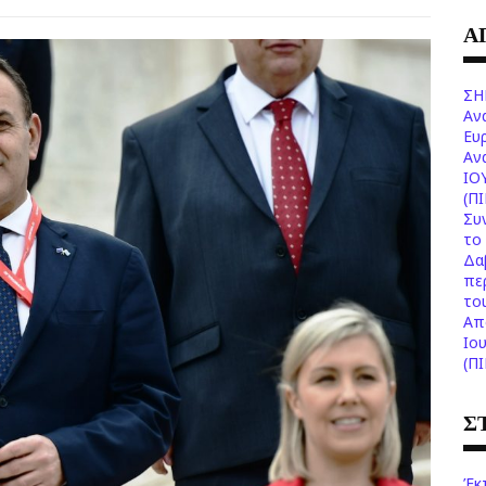
Α
ΣΗ
Αν
Ευ
Aν
ΙΟ
(Π
Συ
το 
Δα
πε
το
Aπ
Ιο
(Π
Σ
Έκ