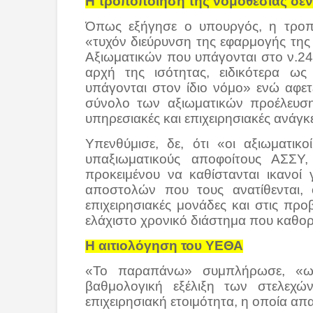
Η τροποποίηση της νομοθεσίας δεν
Όπως εξήγησε ο υπουργός, η τροπο
«τυχόν διεύρυνση της εφαρμογής της
Αξιωματικών που υπάγονται στο ν.243
αρχή της ισότητας, ειδικότερα ω
υπάγονται στον ίδιο νόμο» ενώ αφετ
σύνολο των αξιωματικών προέλευση
υπηρεσιακές και επιχειρησιακές ανά
Υπενθύμισε, δε, ότι «οι αξιωματι
υπαξιωματικούς αποφοίτους ΑΣΣΥ,
προκειμένου να καθίστανται ικανοί 
αποστολών που τους ανατίθενται,
επιχειρησιακές μονάδες και στις προ
ελάχιστο χρονικό διάστημα που καθορ
Η αιτιολόγηση του ΥΕΘΑ
«Το παραπάνω» συμπλήρωσε, «ως 
βαθμολογική εξέλιξη των στελεχώ
επιχειρησιακή ετοιμότητα, η οποία απα