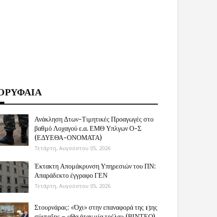
ΟΡΥΦΑΙΑ
Ανάκληση Δτων-Τιμητικές Προαγωγές στο
βαθμό Λοχαγού ε.α. ΕΜΘ Υπλγων Ο-Σ
(ΕΔΥΕΘΑ-ΟΝΟΜΑΤΑ)
Τετάρτη, Αυγούστου 05, 2026
Έκτακτη Απομάκρυνση Υπηρεσιών του ΠΝ:
Απαράδεκτο έγγραφο ΓΕΝ
Τετάρτη, Αυγούστου 05, 2026
Στουρνάρας: «Όχι» στην επαναφορά της 13ης
σύνταξης – «Θα ήταν μία τρέλα» (ΒΙΝΤΕΟ)