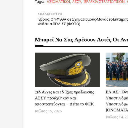
Tags:
ΑΞΙΩΜΑΤΙΚΟΙ
ΑΣΣΥ
ΙΕΡΑΡΧΙΑ ΣΤΡΑΤΙΩΤΙΚΩΝ
ΠΑΛΑΙΌΤΕΡΗ
Έβρος: Ο ΥΦΕΘΑ σε Σχηματισμούς-Μονάδες-Επιτηρητ
Φυλάκια ΠΕ/Δ'ΣΣ (ΦΩΤΟ)
Μπορεί Να Σας Αρέσουν Αυτές Οι Αν
218 Ανχες και 18 Τχες προέλευσης
ΕΛ.ΑΣ.: Ον
ΑΣΣΥ προάχθηκαν και
Υπαστυνόμο
αποστρατεύονται – Δείτε το ΦΕΚ
Υπαστυνόμω
(ΟΝΟΜΑΤΑ
Ιούλιος 15, 2026
Ιούλιος 14, 2