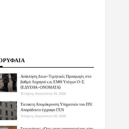
ΟΡΥΦΑΙΑ
Ανάκληση Δτων-Τιμητικές Προαγωγές στο
βαθμό Λοχαγού ε.α. ΕΜΘ Υπλγων Ο-Σ
(ΕΔΥΕΘΑ-ΟΝΟΜΑΤΑ)
Τετάρτη, Αυγούστου 05, 2026
Έκτακτη Απομάκρυνση Υπηρεσιών του ΠΝ:
Απαράδεκτο έγγραφο ΓΕΝ
Τετάρτη, Αυγούστου 05, 2026
Στουρνάρας: «Όχι» στην επαναφορά της 13ης