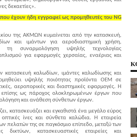
νες δεκαετίες».
ες που έχουν ήδη εγγραφεί ως προμηθευτές του ΝG
κίου της ΑΚΜΩΝ κυμαίνεται από την κατασκευή,
ίων και ιμάντων για αεροδιαστημική χρήση,
ια τη συναρμολόγηση υψηλής τεχνολογίας
ξοπλισμού για εφαρμογές χερσαίας, εναέριας και
Κ
ην κατασκευή καλωδίων, ιμάντες καλωδίωσης και
ρομηθεύει υψηλής ποιότητας προϊόντα ΟΕΜ σε
ικές, αεροπορικές και διαστημικές εφαρμογές. Η
εί επίσης ως πάροχος ολοκληρωμένων έργων που
ολόγηση και ανάθεση σύνθετων έργων.
ζει, κατασκευάζει και εγκαθιστά ένα μεγάλο εύρος
πτικές ίνες και σύνθετα καλώδια. Η εταιρεία
των πελατών της σε παγκόσμιο επίπεδο, μεταξύ των
ές δικτύων, κατασκευαστικές εταιρείες και