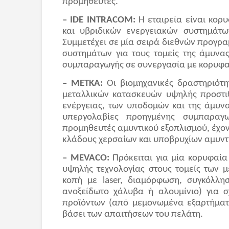
προμηθευτές.
– IDE INTRACOM:
Η εταιρεία είναι κορ
και υβριδικών ενεργειακών συστημάτω
Συμμετέχει σε μία σειρά διεθνών προγ
συστημάτων για τους τομείς της άμυνα
συμπαραγωγής σε συνεργασία με κορυφαί
– METKA:
Οι βιομηχανικές δραστηριότη
μεταλλικών κατασκευών υψηλής προστιθ
ενέργειας, των υποδομών και της άμυνα
υπεργολαβίες προηγμένης συμπαραγ
προμηθευτές αμυντικού εξοπλισμού, έχον
κλάδους χερσαίων και υποβρυχίων αμυν
– MEVACO:
Πρόκειται για μία κορυφαία
υψηλής τεχνολογίας στους τομείς των 
κοπή με laser, διαμόρφωση, συγκόλλη
ανοξείδωτο χάλυβα ή αλουμίνιο) για 
προϊόντων (από μεμονωμένα εξαρτήματ
βάσει των απαιτήσεων του πελάτη.