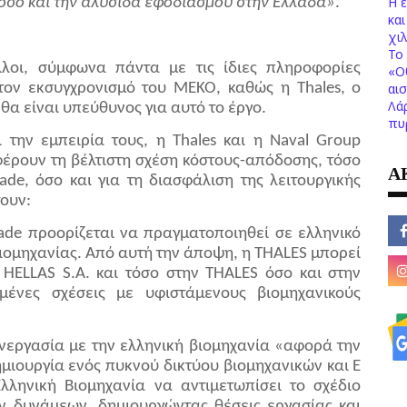
Η 
 όσο και την αλυσίδα εφοδιασμού στην Ελλάδα»
.
κα
χι
Το 
λοι, σύμφωνα πάντα με τις ίδιες πληροφορίες
«Ο
 τον εκσυγχρονισμό του MEKO, καθώς η Thales, ο
αι
Λά
θα είναι υπεύθυνος για αυτό το έργο.
πυ
 την εμπειρία τους, η Thales και η Naval Group
φέρουν τη βέλτιστη σχέση κόστους-απόδοσης, τόσο
Α
ade, όσο και για τη διασφάλιση της λειτουργικής
ουν:
de προορίζεται να πραγματοποιηθεί σε ελληνικό
βιομηχανίας. Από αυτή την άποψη, η THALES μπορεί
 HELLAS S.A. και τόσο στην THALES όσο και στην
ένες σχέσεις με υφιστάμενους βιομηχανικούς
υνεργασία με την ελληνική βιομηχανία «αφορά την
μιουργία ενός πυκνού δικτύου βιομηχανικών και Ε
ληνική Βιομηχανία να αντιμετωπίσει το σχέδιο
ν δυνάμεων, δημιουργώντας θέσεις εργασίας και