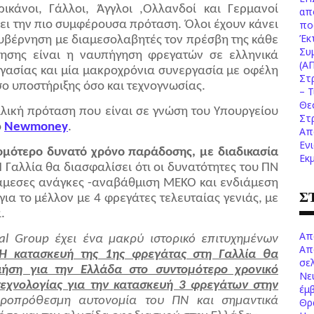
ικάνοι, Γάλλοι, Άγγλοι ,Ολλανδοί και Γερμανοί
απ
σει την πιο συμφέρουσα πρόταση. Όλοι έχουν κάνει
πο
Έκ
κυβέρνηση με διαμεσολαβητές τον πρέσβη της κάθε
Συ
νησης είναι η ναυπήγηση φρεγατών σε ελληνικά
(Α
γασίας και μία μακροχρόνια συνεργασία με οφέλη
Στ
σο υποστήριξης όσο και τεχνογνωσίας.
– 
Θε
λλική πρόταση που είναι σε γνώση του Υπουργείου
Στ
ο
Νewmoney
.
Απ
Εν
ομότερο δυνατό χρόνο παράδοσης, με διαδικασία
Εκ
Η Γαλλία θα διασφαλίσει ότι οι δυνατότητες του ΠN
 άμεσες ανάγκες -αναβάθμιση MEKO και ενδιάμεση
Σ
για το μέλλον με 4 φρεγάτες τελευταίας γενιάς, με
.
Απ
al Group έχει ένα μακρύ ιστορικό επιτυχημένων
Απ
Η κατασκευή της 1ης φρεγάτας στη Γαλλία θα
σελ
οιήση για την Ελλάδα στο συντομότερο χρονικό
Νε
εχνολογίας για την κατασκευή 3 φρεγάτων στην
έμ
κροπρόθεσμη αυτονομία του ΠΝ και σημαντικά
Θρ