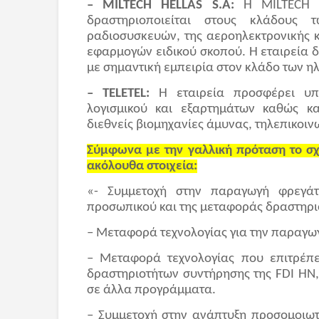
– MILTECH HELLAS S.A:
Η MILTECH εί
δραστηριοποιείται στους κλάδους
ραδιοσυσκευών, της αεροηλεκτρονικής 
εφαρμογών ειδικού σκοπού. Η εταιρεία δ
με σημαντική εμπειρία στον κλάδο των η
– TELETEL:
Η εταιρεία προσφέρει υπη
λογισμικού και εξαρτημάτων καθώς κα
διεθνείς βιομηχανίες άμυνας, τηλεπικοιν
Σύμφωνα με την γαλλική πρόταση το σχ
ακόλουθα στοιχεία:
«- Συμμετοχή στην παραγωγή φρεγά
προσωπικού και της μεταφοράς δραστηρι
– Μεταφορά τεχνολογίας για την παραγω
– Μεταφορά τεχνολογίας που επιτρέπε
δραστηριοτήτων συντήρησης της FDI HN
σε άλλα προγράμματα.
– Συμμετοχή στην ανάπτυξη προσομοιωτ