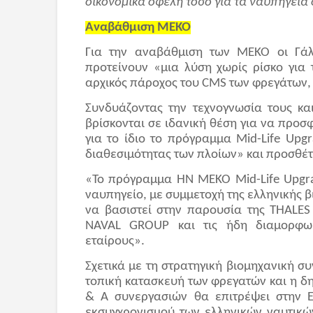
οικονομικά οφέλη τόσο για τα ναυπηγεία
Αναβάθμιση MEKO
Για την αναβάθμιση των ΜΕΚΟ οι Γάλ
προτείνουν «μια λύση χωρίς ρίσκο για
αρχικός πάροχος του CMS των φρεγάτων, 
Συνδυάζοντας την τεχνογνωσία τους και
βρίσκονται σε ιδανική θέση για να προσ
για το ίδιο το πρόγραμμα Mid-Life Upgr
διαθεσιμότητας των πλοίων» και προσθέτ
«Το πρόγραμμα HN MEKO Mid-Life Upgra
ναυπηγείο, με συμμετοχή της ελληνικής 
να βασιστεί στην παρουσία της THALES
NAVAL GROUP και τις ήδη διαμορφωμ
εταίρους».
Σχετικά με τη στρατηγική βιομηχανική σ
τοπική κατασκευή των φρεγατών και η δη
& Α συνεργασιών θα επιτρέψει στην Ελ
εκσυγχρονισμού των ελληνικών ναυτικώ