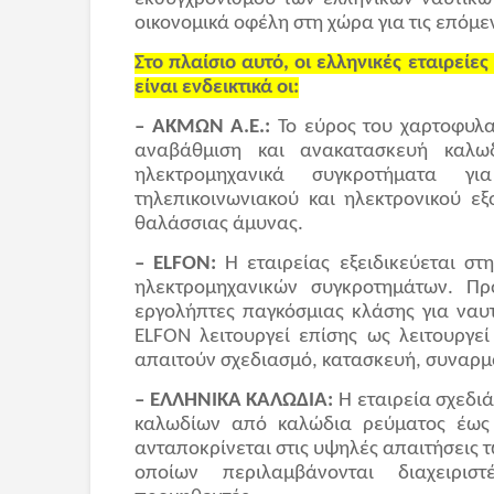
οικονομικά οφέλη στη χώρα για τις επόμε
Στο πλαίσιο αυτό, οι ελληνικές εταιρεί
είναι ενδεικτικά οι:
– ΑΚΜΩΝ Α.Ε.:
Το εύρος του χαρτοφυλα
αναβάθμιση και ανακατασκευή καλωδ
ηλεκτρομηχανικά συγκροτήματα γ
τηλεπικοινωνιακού και ηλεκτρονικού ε
θαλάσσιας άμυνας.
– ELFON:
H εταιρείας εξειδικεύεται στ
ηλεκτρομηχανικών συγκροτημάτων. Π
εργολήπτες παγκόσμιας κλάσης για ναυτ
ELFON λειτουργεί επίσης ως λειτουργ
απαιτούν σχεδιασμό, κατασκευή, συναρμ
– ΕΛΛΗΝΙΚΑ ΚΑΛΩΔΙΑ:
Η εταιρεία σχεδιά
καλωδίων από καλώδια ρεύματος έως ο
ανταποκρίνεται στις υψηλές απαιτήσεις 
οποίων περιλαμβάνονται διαχειριστ