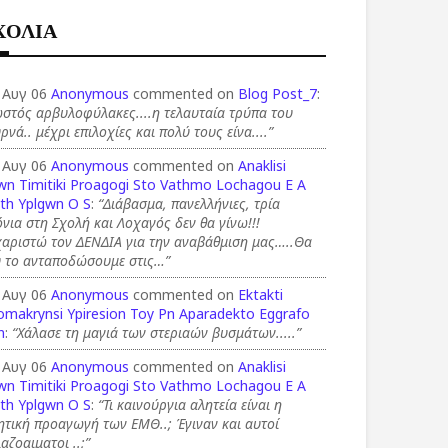
ΧΟΛΙΑ
 Αυγ 06
Anonymous
commented on
Blog Post_7
:
στός αρβυλοφύλακες....η τελαυταία τρύπα του
ρνά.. μέχρι επιλοχίες και πολύ τους είνα....”
 Αυγ 06
Anonymous
commented on
Anaklisi
wn Timitiki Proagogi Sto Vathmo Lochagou E A
th Yplgwn O S
:
“Διάβασμα, πανελλήνιες, τρία
νια στη Σχολή και Λοχαγός δεν θα γίνω!!!
χαριστώ τον ΔΕΝΔΙΑ για την αναβάθμιση μας…..Θα
υ το ανταποδώσουμε στις…”
 Αυγ 06
Anonymous
commented on
Ektakti
omakrynsi Ypiresion Toy Pn Aparadekto Eggrafo
n
:
“Χάλασε τη μαγιά των στεριαών βυσμάτων.....”
 Αυγ 06
Anonymous
commented on
Anaklisi
wn Timitiki Proagogi Sto Vathmo Lochagou E A
th Yplgwn O S
:
“Τι καινούργια αλητεία είναι η
ητική προαγωγή των ΕΜΘ..; Έγιναν και αυτοί
αζοαιματοι ..;”