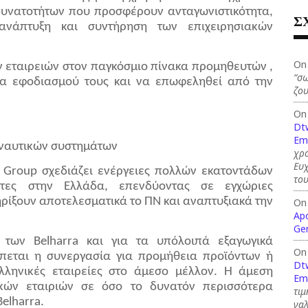
δυνατοτήτων που προσφέρουν ανταγωνιστικότητα,
Σ
 ανάπτυξη και συντήρηση των επιχειρησιακών
On
 εταιρειών στον παγκόσμιο πίνακα προμηθευτών ,
“σω
α εφοδιασμού τους και να επωφεληθεί από την
ζου
.
On
Dt
Em
 ναυτικών συστημάτων
χρό
Ευ
l Group σχεδιάζει ενέργειες πολλών εκατοντάδων
το
ητες στην Ελλάδα, επενδύοντας σε εγχώριες
ρίξουν αποτελεσματικά το ΠΝ και αναπτυξιακά την
On
Ap
Ge
 των Belharra και για τα υπόλοιπά εξαγωγικά
On
πεται η συνεργασία για προμήθεια προϊόντων ή
Dt
ληνικές εταιρείες στο άμεσο μέλλον. Η άμεση
Em
κών εταιριών σε όσο το δυνατόν περισσότερα
τιμ
elharra.
γαλ