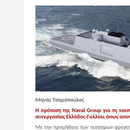
Μηνάς Τσαμόπουλος
Η πρόταση της Naval Group για τη ναυ
συνεργασίας Ελλάδος-Γαλλίας όπως απο
Με την προμήθεια των τεσσάρων φρεγατ