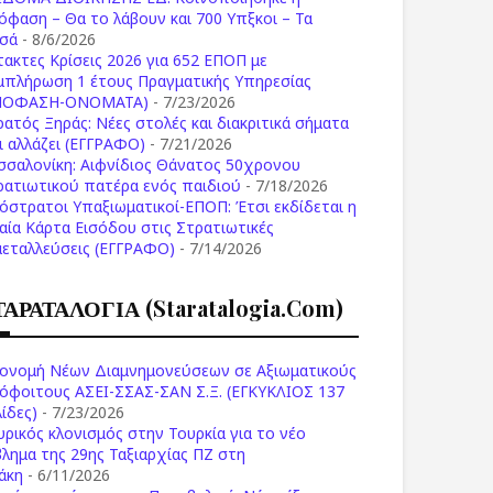
όφαση – Θα το λάβουν και 700 Υπξκοι – Τα
σά
- 8/6/2026
τακτες Κρίσεις 2026 για 652 ΕΠΟΠ με
μπλήρωση 1 έτους Πραγματικής Υπηρεσίας
ΠΟΦΑΣΗ-ONOMATA)
- 7/23/2026
ρατός Ξηράς: Νέες στολές και διακριτικά σήματα
Τι αλλάζει (ΕΓΓΡΑΦΟ)
- 7/21/2026
σσαλονίκη: Αιφνίδιος Θάνατος 50χρονου
ρατιωτικού πατέρα ενός παιδιού
- 7/18/2026
όστρατοι Υπαξιωματικοί-ΕΠΟΠ: Έτσι εκδίδεται η
ιαία Κάρτα Εισόδου στις Στρατιωτικές
μεταλλεύσεις (ΕΓΓΡΑΦΟ)
- 7/14/2026
ΤΑΡΑΤΑΛΟΓΙΑ (staratalogia.com)
ονομή Νέων Διαμνημονεύσεων σε Αξιωματικούς
όφοιτους ΑΣΕΙ-ΣΣΑΣ-ΣΑΝ Σ.Ξ. (ΕΓΚΥΚΛΙΟΣ 137
ίδες)
- 7/23/2026
υρικός κλονισμός στην Τουρκία για το νέο
βλημα της 29ης Ταξιαρχίας ΠΖ στη
άκη
- 6/11/2026