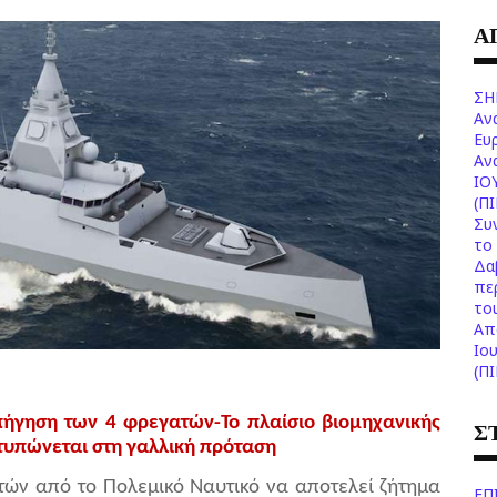
Α
ΣΗ
Αν
Ευ
Aν
ΙΟ
(Π
Συ
το 
Δα
πε
το
Aπ
Ιο
(Π
πήγηση των 4 φρεγατών-Το πλαίσιο βιομηχανικής
Σ
τυπώνεται στη γαλλική πρόταση
ών από το Πολεμικό Ναυτικό να αποτελεί ζήτημα
ΕΠ