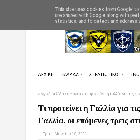
Αρχική
ΟΡΟΙ ΧΡΗΣΗΣ
ΕΠΙΚΟΙΝΩΝΙΑ
This site uses cookies from Google to d
are shared with Google along with perf
statistics, and to detect and address 
ΑΡΧΙΚΗ
ΕΛΛΑΔΑ
ΣΤΡΑΤΙΩΤΙΚΟΙ
ΕΝΟ
Αρχική σελίδα
Belhara
Τι προτείνει η Γαλλία για τις 
Τι προτείνει η Γαλλία για τ
Γαλλία, οι επόμενες τρεις σ
-
Τρίτη, Μαρτίου 16, 2021