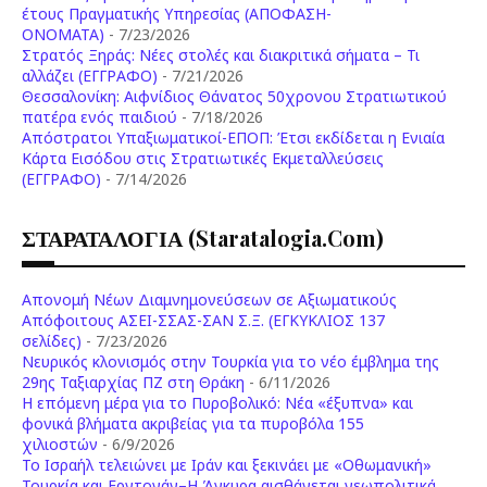
έτους Πραγματικής Υπηρεσίας (ΑΠΟΦΑΣΗ-
ONOMATA)
- 7/23/2026
Στρατός Ξηράς: Νέες στολές και διακριτικά σήματα – Τι
αλλάζει (ΕΓΓΡΑΦΟ)
- 7/21/2026
Θεσσαλονίκη: Αιφνίδιος Θάνατος 50χρονου Στρατιωτικού
πατέρα ενός παιδιού
- 7/18/2026
Απόστρατοι Υπαξιωματικοί-ΕΠΟΠ: Έτσι εκδίδεται η Ενιαία
Κάρτα Εισόδου στις Στρατιωτικές Εκμεταλλεύσεις
(ΕΓΓΡΑΦΟ)
- 7/14/2026
ΣΤΑΡΑΤΑΛΟΓΙΑ (staratalogia.com)
Απονομή Νέων Διαμνημονεύσεων σε Αξιωματικούς
Απόφοιτους ΑΣΕΙ-ΣΣΑΣ-ΣΑΝ Σ.Ξ. (ΕΓΚΥΚΛΙΟΣ 137
σελίδες)
- 7/23/2026
Νευρικός κλονισμός στην Τουρκία για το νέο έμβλημα της
29ης Ταξιαρχίας ΠΖ στη Θράκη
- 6/11/2026
Η επόμενη μέρα για το Πυροβολικό: Νέα «έξυπνα» και
φονικά βλήματα ακριβείας για τα πυροβόλα 155
χιλιοστών
- 6/9/2026
Το Ισραήλ τελειώνει με Ιράν και ξεκινάει με «Οθωμανική»
Τουρκία και Ερντογάν–Η Άγκυρα αισθάνεται γεωπολιτικά