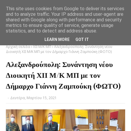
This site uses cookies from Google to deliver its services
and to analyze traffic. Your IP address and user-agent are
shared with Google along with performance and security
metrics to ensure quality of service, generate usage
statistics, and to detect and address abuse.
LEARN MORE
GOT IT
Αρχική σελίδα
XII M/K MΠ
Αλεξανδρούπολη: Συνάντηση νέου
Διοικητή ΧΙΙ Μ/Κ ΜΠ με τον Δήμαρχο Γιάννη Ζαμπούκη (ΦΩΤΟ)
Αλεξανδρούπολη: Συνάντηση νέου
Διοικητή ΧΙΙ Μ/Κ ΜΠ με τον
Δήμαρχο Γιάννη Ζαμπούκη (ΦΩΤΟ)
-
Δευτέρα, Μαρτίου 15, 2021