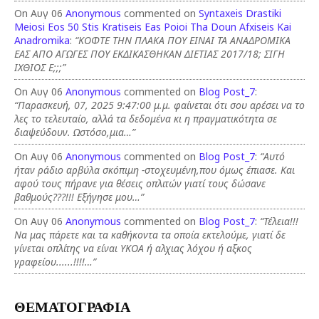
On Αυγ 06
Anonymous
commented on
Syntaxeis Drastiki
Meiosi Eos 50 Stis Kratiseis Eas Poioi Tha Doun Afxiseis Kai
Anadromika
:
“ΚΟΦΤΕ ΤΗΝ ΠΛΑΚΑ ΠΟΥ ΕΙΝΑΙ ΤΑ ΑΝΑΔΡΟΜΙΚΑ
ΕΑΣ ΑΠΟ ΑΓΩΓΕΣ ΠΟΥ ΕΚΔΙΚΑΣΘΗΚΑΝ ΔΙΕΤΙΑΣ 2017/18; ΣΙΓΗ
ΙΧΘΙΟΣ Ε;;;”
On Αυγ 06
Anonymous
commented on
Blog Post_7
:
“Παρασκευή, 07, 2025 9:47:00 μ.μ. φαίνεται ότι σου αρέσει να το
λες το τελευταίο, αλλά τα δεδομένα κι η πραγματικότητα σε
διαψεύδουν. Ωστόσο,μια…”
On Αυγ 06
Anonymous
commented on
Blog Post_7
:
“Αυτό
ήταν ράδιο αρβύλα σκόπιμη -στοχευμένη,που όμως έπιασε. Και
αφού τους πήρανε για θέσεις οπλιτών γιατί τους δώσανε
βαθμούς???!!! Εξήγησε μου…”
On Αυγ 06
Anonymous
commented on
Blog Post_7
:
“Τέλεια!!!
Να μας πάρετε και τα καθήκοντα τα οποία εκτελούμε, γιατί δε
γίνεται οπλίτης να είναι ΥΚΟΑ ή αλχιας λόχου ή αξκος
γραφείου......!!!!…”
ΘΕΜΑΤΟΓΡΑΦΙΑ