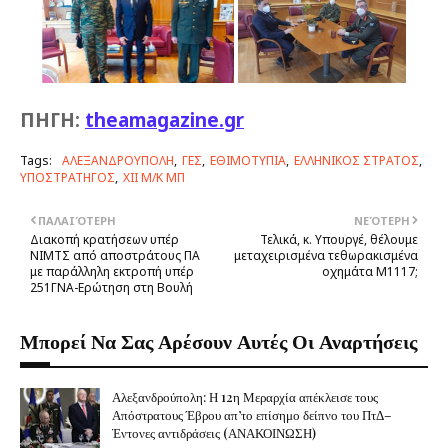
ΠΗΓΗ:
theamagazine.gr
Tags:
ΑΛΕΞΑΝΔΡΟΥΠΟΛΗ
ΓΕΣ
ΕΘΙΜΟΤΥΠΙΑ
ΕΛΛΗΝΙΚΟΣ ΣΤΡΑΤΟΣ
ΥΠΟΣΤΡΑΤΗΓΟΣ
XII M/K MΠ
ΠΑΛΑΙΌΤΕΡΗ
ΝΕΌΤΕΡΗ
Διακοπή κρατήσεων υπέρ
Τελικά, κ. Υπουργέ, θέλουμε
ΝΙΜΤΣ από αποστράτους ΠΑ
μεταχειρισμένα τεθωρακισμένα
με παράλληλη εκτροπή υπέρ
οχημάτα Μ1117;
251ΓΝΑ-Ερώτηση στη Βουλή
Μπορεί Να Σας Αρέσουν Αυτές Οι Αναρτήσεις
Αλεξανδρούπολη: Η 12η Μεραρχία απέκλεισε τους
Απόστρατους Έβρου απ’το επίσημο δείπνο του ΠτΔ–
Έντονες αντιδράσεις (ΑΝΑΚΟΙΝΩΣΗ)