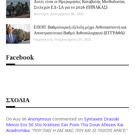
Αυτές είναι οι Ημερομηνίες Καταβολής Μισθοδοσίας
Στελεχών ΕΔ-ΣΑ για το 2026 (ΠINAKAΣ)
Δευτέρα, Δεκεμβρίου 08, 2025
ΕΠΟΠ: Βαθμολογική εξέλιξη μέχρι Ανθυπασπιστή και
Αποστρατευτικό Βαθμό Ανθυπολοχαγού (ΕΓΓΡΑΦΑ)
Παρασκευή, Φεβρουαρίου 07, 2025
Facebook
ΣΧΟΛΙΑ
On Αυγ 06
Anonymous
commented on
Syntaxeis Drastiki
Meiosi Eos 50 Stis Kratiseis Eas Poioi Tha Doun Afxiseis Kai
Anadromika
:
“ΠΟΥ ΠΑΕΙ Η ΕΑΣ ΜΑΣ; ΠΟΥ ΚΑΙ ΣΕ ΠΟΙΟΥΣ ΑΡΑΓΕ;”