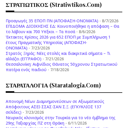
ΣΤΡΑΤΙΩΤΙΚΟΣ (stratiwtikos.com)
Προαγωγές 35 ΕΠΟΠ ΠΝ (ΑΠΟΦΑΣΗ-ΟΝΟΜΑΤΑ)
- 8/7/2026
ΕΠΙΔΟΜΑ ΔΙΟΙΚΗΣΗΣ ΕΔ: Κοινοποιήθηκε η απόφαση – Θα
το λάβουν και 700 Υπξκοι – Τα ποσά
- 8/6/2026
Έκτακτες Κρίσεις 2026 για 652 ΕΠΟΠ με Συμπλήρωση 1
έτους Πραγματικής Υπηρεσίας (ΑΠΟΦΑΣΗ-
ONOMATA)
- 7/23/2026
Στρατός Ξηράς: Νέες στολές και διακριτικά σήματα – Τι
αλλάζει (ΕΓΓΡΑΦΟ)
- 7/21/2026
Θεσσαλονίκη: Αιφνίδιος Θάνατος 50χρονου Στρατιωτικού
πατέρα ενός παιδιού
- 7/18/2026
ΣΤΑΡΑΤΑΛΟΓΙΑ (staratalogia.com)
Απονομή Νέων Διαμνημονεύσεων σε Αξιωματικούς
Απόφοιτους ΑΣΕΙ-ΣΣΑΣ-ΣΑΝ Σ.Ξ. (ΕΓΚΥΚΛΙΟΣ 137
σελίδες)
- 7/23/2026
Νευρικός κλονισμός στην Τουρκία για το νέο έμβλημα της
29ης Ταξιαρχίας ΠΖ στη Θράκη
- 6/11/2026