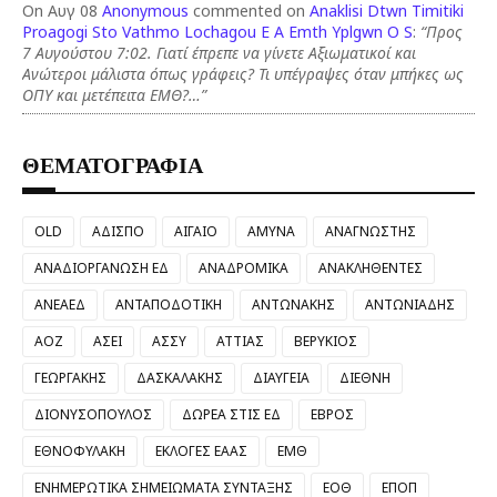
On Αυγ 08
Anonymous
commented on
Anaklisi Dtwn Timitiki
Proagogi Sto Vathmo Lochagou E A Emth Yplgwn O S
:
“Προς
7 Αυγούστου 7:02. Γιατί έπρεπε να γίνετε Αξιωματικοί και
Ανώτεροι μάλιστα όπως γράφεις? Τι υπέγραψες όταν μπήκες ως
ΟΠΥ και μετέπειτα ΕΜΘ?…”
ΘΕΜΑΤΟΓΡΑΦΙΑ
OLD
ΑΔΙΣΠΟ
ΑΙΓΑΙΟ
ΑΜΥΝΑ
ΑΝΑΓΝΩΣΤΗΣ
ΑΝΑΔΙΟΡΓΑΝΩΣΗ ΕΔ
ΑΝΑΔΡΟΜΙΚΑ
ΑΝΑΚΛΗΘΕΝΤΕΣ
ΑΝΕΑΕΔ
ΑΝΤΑΠΟΔΟΤΙΚΗ
ΑΝΤΩΝΑΚΗΣ
ΑΝΤΩΝΙΑΔΗΣ
ΑΟΖ
ΑΣΕΙ
ΑΣΣΥ
ΑΤΤΙΑΣ
ΒΕΡΥΚΙΟΣ
ΓΕΩΡΓΑΚΗΣ
ΔΑΣΚΑΛΑΚΗΣ
ΔΙΑΥΓΕΙΑ
ΔΙΕΘΝΗ
ΔΙΟΝΥΣΟΠΟΥΛΟΣ
ΔΩΡΕΑ ΣΤΙΣ ΕΔ
ΕΒΡΟΣ
ΕΘΝΟΦΥΛΑΚΗ
ΕΚΛΟΓΕΣ ΕΑΑΣ
ΕΜΘ
ΕΝΗΜΕΡΩΤΙΚΑ ΣΗΜΕΙΩΜΑΤΑ ΣΥΝΤΑΞΗΣ
ΕΟΘ
ΕΠΟΠ