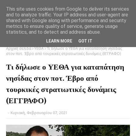
This site uses cookies from Google to deliver its services
and to analyze traffic. Your IP address and user-agent are
shared with Google along with performance and security
metrics to ensure quality of service, generate usage
statistics, and to detect and address abuse.
LEARN MORE
GOT IT
Αρχική σελίδα
ΥΕΘΑ
Τι δήλωσε ο ΥΕΘΑ για καταπάτηση νησίδας
στον ποτ. Έβρο από τουρκικές στρατιωτικές δυνάμεις (ΕΓΓΡΑΦΟ)
Τι δήλωσε ο ΥΕΘΑ για καταπάτηση
νησίδας στον ποτ. Έβρο από
τουρκικές στρατιωτικές δυνάμεις
(ΕΓΓΡΑΦΟ)
-
Κυριακή, Φεβρουαρίου 07, 2021