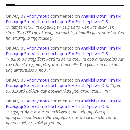
On Αυγ 08
Anonymous
commented on
Anaklisi Dtwn Timitiki
Proagogi Sto Vathmo Lochagou E A Emth Yplgwn O S
:
“Αγαπητέ 11:55, τι ακριβώς εννοείς με το «ΙΕΚ κατ’ εμέ»; ΙΕΚ
είστε. Ένα ΙΕΚ της πλάκας, που απλώς τώρα θα μετατραπεί σε ένα
πανεπιστήμιο της πλάκας.…”
On Αυγ 08
Anonymous
commented on
Anaklisi Dtwn Timitiki
Proagogi Sto Vathmo Lochagou E A Emth Yplgwn O S
:
“7:02:00 Αν στηρίξατε κατά τα λόγια σου, να σου αναγνωρίσουμε
την αξία κ' τη χρησιμότητα του τάκου!!!! Του γνωστού σε όλους
μας αντικειμένου, που…”
On Αυγ 08
Anonymous
commented on
Anaklisi Dtwn Timitiki
Proagogi Sto Vathmo Lochagou E A Emth Yplgwn O S
:
“Προς
07:02Αυτό μάλλον σαν ρουφιανιλίκι μου ακούγεται……!!!”
On Αυγ 08
Anonymous
commented on
Anaklisi Dtwn Timitiki
Proagogi Sto Vathmo Lochagou E A Emth Yplgwn O S
:
“Συγχαρητήρια στους συναδέλφους. Και νόμιμη είναι η
προαγωγή και δίκαιη. Να χαιρόμαστε με ότι είναι καλό για το
προσωπικό, οι "καλόψυχοι" ας…”