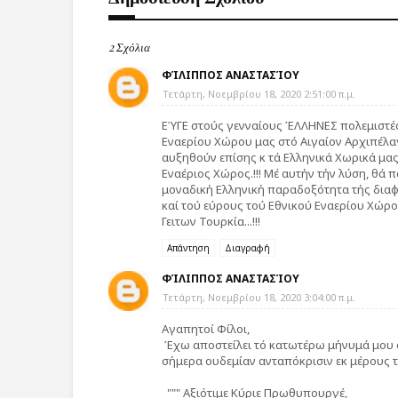
2 Σχόλια
ΦΊΛΙΠΠΟΣ ΑΝΑΣΤΑΣΊΟΥ
Τετάρτη, Νοεμβρίου 18, 2020 2:51:00 π.μ.
ΕΎΓΕ στούς γενναίους ΈΛΛΗΝΕΣ πολεμιστές
Εναερίου Χώρου μας στό Αιγαίον Αρχιπέλαγ
αυξηθούν επίσης κ τά Ελληνικά Χωρικά μας 
Εναέριος Χώρος.!!! Μέ αυτήν τήν λύση, θά 
μοναδική Ελληνική παραδοξότητα τής δια
καί τού εύρους τού Εθνικού Εναερίου Χώρου
Γειτων Τουρκία...!!!
Απάντηση
Διαγραφή
ΦΊΛΙΠΠΟΣ ΑΝΑΣΤΑΣΊΟΥ
Τετάρτη, Νοεμβρίου 18, 2020 3:04:00 π.μ.
Αγαπητοί Φίλοι,
Έχω αποστείλει τό κατωτέρω μήνυμά μου
σήμερα ουδεμίαν ανταπόκρισιν εκ μέρους 
""" Αξιότιμε Κύριε Πρωθυπουργέ,