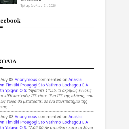
Τρίτη, Ιουλίου 21, 2026
acebook
ΧΟΛΙΑ
 Αυγ 08
Anonymous
commented on
Anaklisi
wn Timitiki Proagogi Sto Vathmo Lochagou E A
th Yplgwn O S
:
“Αγαπητέ 11:55, τι ακριβώς εννοείς
το «ΙΕΚ κατ’ εμέ»; ΙΕΚ είστε. Ένα ΙΕΚ της πλάκας, που
ώς τώρα θα μετατραπεί σε ένα πανεπιστήμιο της
άκας.…”
 Αυγ 08
Anonymous
commented on
Anaklisi
wn Timitiki Proagogi Sto Vathmo Lochagou E A
th Yplgwn O S
:
“7:02:00 Αν στηρίξατε κατά τα λόγια