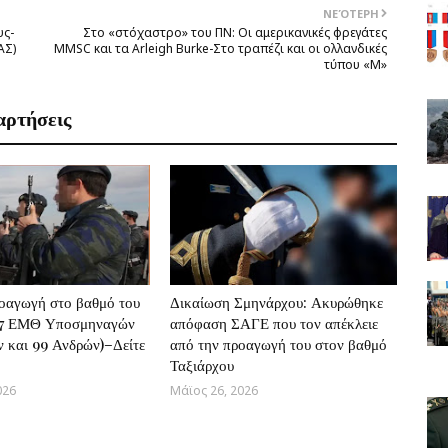
ΝΕΌΤΕΡΗ
υς-
Στο «στόχαστρο» του ΠΝ: Οι αμερικανικές φρεγάτες
ΑΣ)
MMSC και τα Arleigh Burke-Στο τραπέζι και οι ολλανδικές
τύπου «Μ»
αρτήσεις
οαγωγή στο βαθμό του
Δικαίωση Σμηνάρχου: Ακυρώθηκε
17 ΕΜΘ Υποσμηναγών
απόφαση ΣΑΓΕ που τον απέκλειε
ν και 99 Ανδρών)–Δείτε
από την προαγωγή του στον βαθμό
Ταξιάρχου
026
Μάϊος 26, 2026