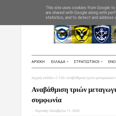
Αρχική
ΟΡΟΙ ΧΡΗΣΗΣ
ΕΠΙΚΟΙΝΩΝΙΑ
This site uses cookies from Google to d
are shared with Google along with perf
statistics, and to detect and address 
ΑΡΧΙΚΗ
ΕΛΛΑΔΑ
ΣΤΡΑΤΙΩΤΙΚΟΙ
ΕΝΟ
Αρχική σελίδα
C-130
Αναβάθμιση τριών μεταγωγικών 
Αναβάθμιση τριών μεταγωγ
συμφωνία
-
Κυριακή, Οκτωβρίου 11, 2020