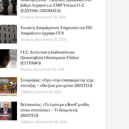
βαθμό Λοχαγού ε.α. ΕΜΘ Υπλγων Ο-Σ
(ΕΔΥΕΘΑ-ΟΝΟΜΑΤΑ)
Τετάρτη, Αυγούστου 05, 2026
Έκτακτη Απομάκρυνση Υπηρεσιών του ΠΝ:
Απαράδεκτο έγγραφο ΓΕΝ
Τετάρτη, Αυγούστου 05, 2026
ΓΕΣ: Αυτή είναι η διαδικασία για
Προκαταβολή Οδοιπορικών Εξόδων
(ΕΓΓΡΑΦΟ)
Πέμπτη, Αυγούστου 06, 2026
Στουρνάρας: «Όχι» στην επαναφορά της 13ης
σύνταξης – «Θα ήταν μία τρέλα» (ΒΙΝΤΕΟ)
Σάββατο, Ιουλίου 25, 2026
Βελόπουλος: «Το λιγότερο 1.800€ μισθός
στους ένστολους» – Τι δεσμεύεται
(ΒΙΝΤΕΟ)
Σάββατο, Αυγούστου 08, 2026