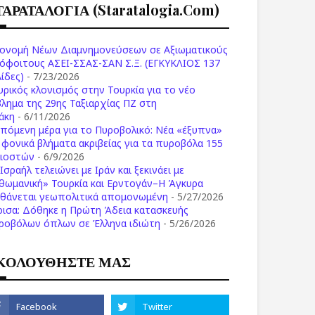
ΤΑΡΑΤΑΛΟΓΙΑ (staratalogia.com)
ονομή Νέων Διαμνημονεύσεων σε Αξιωματικούς
όφοιτους ΑΣΕΙ-ΣΣΑΣ-ΣΑΝ Σ.Ξ. (ΕΓΚΥΚΛΙΟΣ 137
ίδες)
- 7/23/2026
υρικός κλονισμός στην Τουρκία για το νέο
βλημα της 29ης Ταξιαρχίας ΠΖ στη
άκη
- 6/11/2026
επόμενη μέρα για το Πυροβολικό: Νέα «έξυπνα»
ι φονικά βλήματα ακριβείας για τα πυροβόλα 155
λιοστών
- 6/9/2026
Ισραήλ τελειώνει με Ιράν και ξεκινάει με
θωμανική» Τουρκία και Ερντογάν–Η Άγκυρα
σθάνεται γεωπολιτικά απομονωμένη
- 5/27/2026
ρισα: Δόθηκε η Πρώτη Άδεια κατασκευής
ροβόλων όπλων σε Έλληνα ιδιώτη
- 5/26/2026
ΚΟΛΟΥΘΗΣΤΕ ΜΑΣ