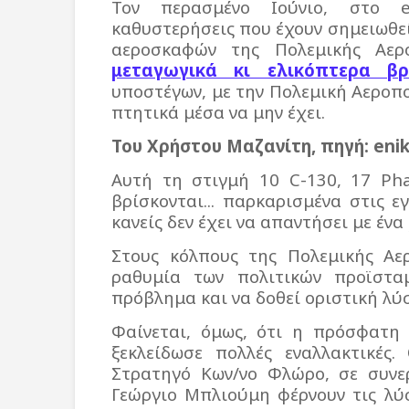
Τον περασμένο Ιούνιο, στο e
καθυστερήσεις που έχουν σημειωθε
αεροσκαφών της Πολεμικής Αερ
μεταγωγικά κι ελικόπτερα βρ
υποστέγων, με την Πολεμική Αεροπο
πτητικά μέσα να μην έχει.
Του Χρήστου Μαζανίτη, πηγή: enik
Αυτή τη στιγμή 10 C-130, 17 Ph
βρίσκονται... παρκαρισμένα στις 
κανείς δεν έχει να απαντήσει με έ
Στους κόλπους της Πολεμικής Αε
ραθυμία των πολιτικών προϊστα
πρόβλημα και να δοθεί οριστική λύ
Φαίνεται, όμως, ότι η πρόσφατη
ξεκλείδωσε πολλές εναλλακτικές
Στρατηγό Κων/νο Φλώρο, σε συνε
Γεώργιο Μπλιούμη φέρνουν τις λύ