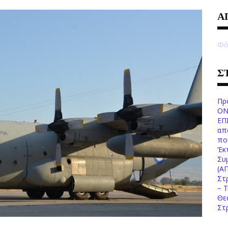
Α
Φό
Σ
Πρ
ΟΝ
ΕΠ
απ
πο
Έκ
Συ
(Α
Στ
– 
Θε
Στ