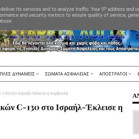
eliver its services and to analyze traffic. Your IP address and 
ormance and security metrics to ensure quality of service, gen
abuse.
ΠΛΕΣ ΔΥΝΑΜΕΙΣ
ΣΩΜΑΤΑ ΑΣΦΑΛΕΙΑΣ
ΑΠΟΣΤΡΑΤΟΙ
C-130 στο Ισραήλ-Έκλεισε η συμφωνία
Α
ικών C-130 στο Ισραήλ-Έκλεισε η