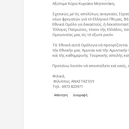
Αξιότιμε Κύριε Κυριάκο Μητσοτάκη,
Σχετικώς μέ τίς απολύτως αναγκαίες Στρατ
νέων φρεγατών γιά τό Ελληνικό ΠΝ μας, θά
Εθνικά Ομόλο γα δεκαετούς, ή δεκαπενταετ
Έλληνες Πατριώτες, τόσον τής Ελλάδος, όσ
Ομογενείας μας είς τό εξωτε ρικόν.
Τά Εθνικά αυτά Ομόλογα νά προορίζονται
τήν Εθνικήν μας Άμυναν καί τήν Αμυντικήν 
καί τής καθημερινής Τουρκικής απειλής κατά 
Προτείνω λοιπόν νά αποστείλετε καί εσείς,
Φιλικά,
Φίλιππος ΑΝΑΣΤΑΣΊΟΥ
Τηλ : 6973 823971
Απάντηση
Διαγραφή