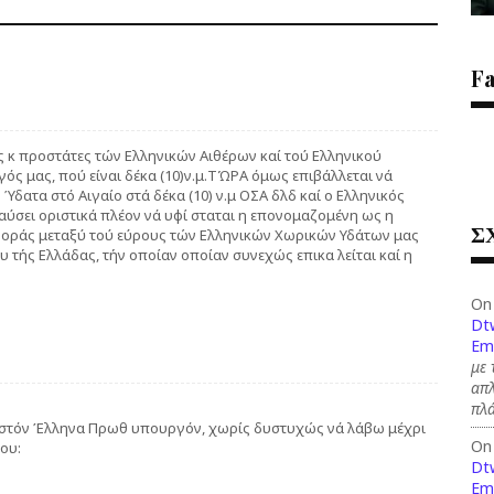
F
 κ προστάτες τών Ελληνικών Αιθέρων καί τού Ελληνικού
ός μας, πού είναι δέκα (10)ν.μ.ΤΏΡΑ όμως επιβάλλεται νά
Ύδατα στό Αιγαίο στά δέκα (10) ν.μ ΟΣΑ δλδ καί ο Ελληνικός
παύσει οριστικά πλέον νά υφί σταται η επονομαζομένη ως η
Σ
φοράς μεταξύ τού εύρους τών Ελληνικών Χωρικών Υδάτων μας
 τής Ελλάδας, τήν οποίαν οποίαν συνεχώς επικα λείται καί η
On
Dt
Em
με 
απλ
πλ
 στόν Έλληνα Πρωθ υπουργόν, χωρίς δυστυχώς νά λάβω μέχρι
On
του:
Dt
Em