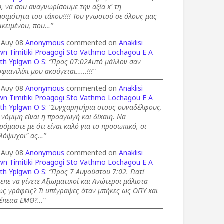
, να σου αναγνωρίσουμε την αξία κ' τη
σιμότητα του τάκου!!!! Του γνωστού σε όλους μας
ικειμένου, που…”
 Αυγ 08
Anonymous
commented on
Anaklisi
wn Timitiki Proagogi Sto Vathmo Lochagou E A
th Yplgwn O S
:
“Προς 07:02Αυτό μάλλον σαν
φιανιλίκι μου ακούγεται……!!!”
 Αυγ 08
Anonymous
commented on
Anaklisi
wn Timitiki Proagogi Sto Vathmo Lochagou E A
th Yplgwn O S
:
“Συγχαρητήρια στους συναδέλφους.
 νόμιμη είναι η προαγωγή και δίκαιη. Να
ρόμαστε με ότι είναι καλό για το προσωπικό, οι
αλόψυχοι" ας…”
 Αυγ 08
Anonymous
commented on
Anaklisi
wn Timitiki Proagogi Sto Vathmo Lochagou E A
th Yplgwn O S
:
“Προς 7 Αυγούστου 7:02. Γιατί
επε να γίνετε Αξιωματικοί και Ανώτεροι μάλιστα
ς γράφεις? Τι υπέγραψες όταν μπήκες ως ΟΠΥ και
τέπειτα ΕΜΘ?…”