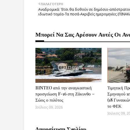
ΠΑΛΑΙΌΤΕΡΗ
Αναδρομικά: Έτσι θα δοθούν σε δημόσιο-απόστρατο
ιδιωτικό τομέα-Τα ποσά-Ακριβείς ημερομηνίες (ΠΙΝΑΚ
Μπορεί Να Σας Αρέσουν Αυτές Οι Αν
BINTEO από την αναγκαστική
Τιμητική Πρ
προσγείωση F-16 στη Ζάκυνθο –
Σμηναγού 1
Σώος ο πιλότος
(18 Γυναικώ
το ΦΕΚ
Ιούλιος 09, 2026
Ιούνιος 09, 2
Δημοσίευση Σχολίου