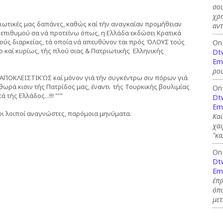
σου
χρη
ιωτικές μας δαπάνες, καθώς καί τήν αναγκαίαν προμήθειαν
αντ
 επιθυμού σα νά προτείνω όπως, η Ελλάδα εκδώσει Κρατικά
ούς διαρκείας, τά οποία νά απευθύνον ται πρός ΌΛΟΥΣ τούς
On
ο καί κυρίως, τής πλού σιας & Πατριωτικής Ελληνικής
Dt
Em
ρου
 ΑΠΟΚΛΕΙΣΤΙΚΏΣ καί μόνον γιά τήν συγκέντρω σιν πόρων γιά
θωρά κισιν τής Πατρίδος μας, έναντι τής Τουρκικής βουλιμίας
On
τής Ελλάδος...!!! """
Dt
Em
 οι λοιποί αναγνώστες, παρόμοια μηνύματα.
Και
χαι
"κ
On
Dt
Em
έπρ
όπω
με