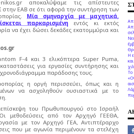
nikos.gr αποκαλύψαμε τις απίστευτες
Σ
ί στην ΕΑΒ σε ότι αφορά την συντήρηση των
οπορίας.
Μία σμηναρχία με μαχητικά,
Απ
ίσκεται παρκαρισμένη
εντός κι εκτός
Απ
ρία να έχει δώσει δεκάδες εκατομμύρια και
σελ
Νε
έμ
os.gr
Θρ
Η 
antom F-4 και 3 ελικόπτερα Super Puma,
κα
εγκαταστάσεις για εργασίες συντήρησης και
χι
να χρονοδιάγραμμα παράδοσης τους.
Το 
«Ο
ροπορίας η οργή περισσεύει, όπως και η
αι
Λά
μένων να ασχοληθούν ουσιαστικά με το
πυ
ση.
 επίσκεψη του Πρωθυπουργού στο Ισραήλ
Α
. Οι μεθοδεύσεις από τον Αρχηγό ΓΕΕΘΑ,
ργασία με τον Αρχηγό ΓΕΑ, Αντιπτέραρχο
σεις που με αγωνία περιμένουν τα στελέχη