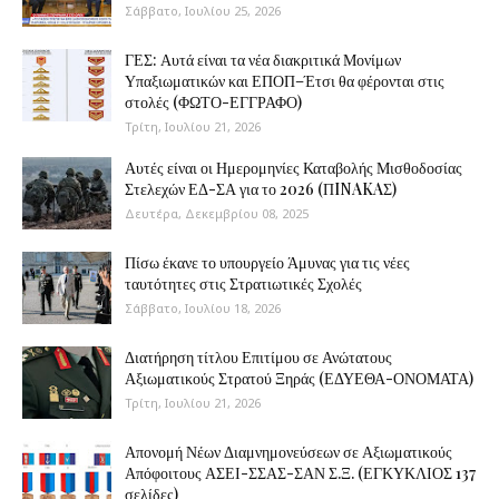
Σάββατο, Ιουλίου 25, 2026
ΓΕΣ: Αυτά είναι τα νέα διακριτικά Μονίμων
Υπαξιωματικών και ΕΠΟΠ–Έτσι θα φέρονται στις
στολές (ΦΩΤΟ-ΕΓΓΡΑΦΟ)
Τρίτη, Ιουλίου 21, 2026
Αυτές είναι οι Ημερομηνίες Καταβολής Μισθοδοσίας
Στελεχών ΕΔ-ΣΑ για το 2026 (ΠINAKAΣ)
Δευτέρα, Δεκεμβρίου 08, 2025
Πίσω έκανε το υπουργείο Άμυνας για τις νέες
ταυτότητες στις Στρατιωτικές Σχολές
Σάββατο, Ιουλίου 18, 2026
Διατήρηση τίτλου Επιτίμου σε Ανώτατους
Αξιωματικούς Στρατού Ξηράς (ΕΔΥΕΘΑ-ΟΝΟΜΑΤΑ)
Τρίτη, Ιουλίου 21, 2026
Απονομή Νέων Διαμνημονεύσεων σε Αξιωματικούς
Απόφοιτους ΑΣΕΙ-ΣΣΑΣ-ΣΑΝ Σ.Ξ. (ΕΓΚΥΚΛΙΟΣ 137
σελίδες)