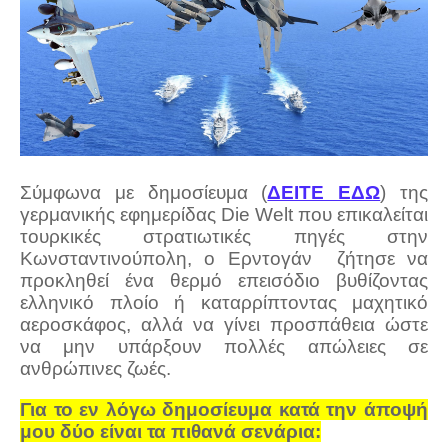
Σύμφωνα με δημοσίευμα (
ΔΕΙΤΕ ΕΔΩ
) της
γερμανικής εφημερίδας Die Welt που επικαλείται
τουρκικές στρατιωτικές πηγές στην
Κωνσταντινούπολη, o Ερντογάν
ζήτησε να
προκληθεί ένα θερμό επεισόδιο βυθίζοντας
ελληνικό πλοίο ή καταρρίπτοντας μαχητικό
αεροσκάφος, αλλά να γίνει προσπάθεια ώστε
να μην υπάρξουν πολλές απώλειες σε
ανθρώπινες ζωές.
Για το εν λόγω δημοσίευμα κατά την άποψή
μου δύο είναι τα πιθανά σενάρια: