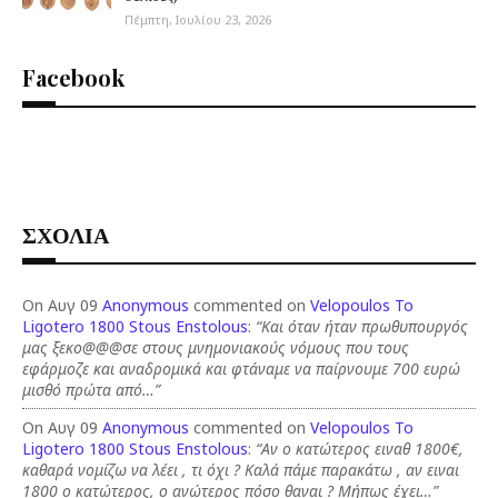
Πέμπτη, Ιουλίου 23, 2026
Facebook
ΣΧΟΛΙΑ
On Αυγ 09
Anonymous
commented on
Velopoulos To
Ligotero 1800 Stous Enstolous
:
“Και όταν ήταν πρωθυπουργός
μας ξεκο@@@σε στους μνημονιακούς νόμους που τους
εφάρμοζε και αναδρομικά και φτάναμε να παίρνουμε 700 ευρώ
μισθό πρώτα από…”
On Αυγ 09
Anonymous
commented on
Velopoulos To
Ligotero 1800 Stous Enstolous
:
“Αν ο κατώτερος ειναθ 1800€,
καθαρά νομίζω να λέει , τι όχι ? Καλά πάμε παρακάτω , αν ειναι
1800 ο κατώτερος, ο ανώτερος πόσο θαναι ? Μήπως έχει…”