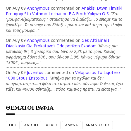
On Αυγ 09
Anonymous
commented on
Anaklisi Dtwn Timitiki
Proagogi Sto Vathmo Lochagou E A Emth Yplgwn O S
:
“Στο
"μουφα Αξιωματικούς " σταμάτησα να διαβάζω. Το είπαμε και το
ξαναλέμε. Το συνάφι σου δίδαξε πρώτο και καλύτερο την κλαψα
και τους μουφα…”
On Αυγ 09
Anonymous
commented on
Ges Afti Einai I
Diadikasia Gia Prokatavoli Odoiporikon Exodon
:
“Κάνεις μια
μετάθεση θες 3 χιλιάρικα σου δίνουν 2,3k με το ζόρι. Κάνεις
σφράγισμα δόντι 50€ , σου δίνουν 3,9€. Κάνεις γέφυρα δόντια
1300€ , παίρνεις…”
On Αυγ 09
Juventus
commented on
Velopoulos To Ligotero
1800 Stous Enstolous
:
“Μπήκα για τα σχόλια και δεν
απογοητευτηκα....η ψέκα στο στρατό πάει σύννεφο.Ο ψεκας έχει
τάξει και 4000€ σύνταξη.... πόσο καμενος πρέπει να είσαι για…”
ΘΕΜΑΤΟΓΡΑΦΙΑ
OLD
ΑΔΙΣΠΟ
ΑΙΓΑΙΟ
ΑΜΥΝΑ
ΑΝΑΓΝΩΣΤΗΣ