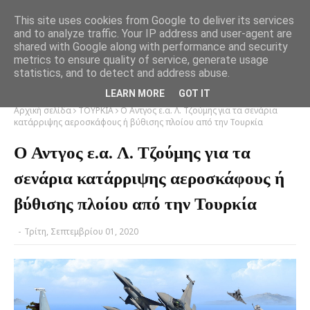
This site uses cookies from Google to deliver its services
and to analyze traffic. Your IP address and user-agent are
shared with Google along with performance and security
metrics to ensure quality of service, generate usage
statistics, and to detect and address abuse.
LEARN MORE
GOT IT
Αρχική σελίδα
ΤΟΥΡΚΙΑ
Ο Αντγος ε.α. Λ. Τζούμης για τα σενάρια
κατάρριψης αεροσκάφους ή βύθισης πλοίου από την Τουρκία
Ο Αντγος ε.α. Λ. Τζούμης για τα
σενάρια κατάρριψης αεροσκάφους ή
βύθισης πλοίου από την Τουρκία
-
Τρίτη, Σεπτεμβρίου 01, 2020