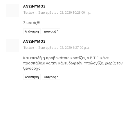
ΑΝΏΝΥΜΟΣ
Τετάρτη, Σεπτεμβρίου 02, 2020 10:28:00 π.μ.
Σωστός!!!
Απάντηση
Διαγραφή
ΑΝΏΝΥΜΟΣ
Τετάρτη, Σεπτεμβρίου 02, 2020 6:27:00 μ.μ.
Και επειδή η προβοκάτσια κοστίζει, ο Ρ.Τ.Ε. κάνει
προσπάθεια να την κάνει δωρεάν. Υπολογίζει χωρίς τον
ξενοδόχο.
Απάντηση
Διαγραφή