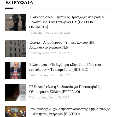
ΚΟΡΥΦΑΙΑ
Ανάκληση Δτων-Τιμητικές Προαγωγές στο βαθμό
Λοχαγού ε.α. ΕΜΘ Υπλγων Ο-Σ (ΕΔΥΕΘΑ-
ΟΝΟΜΑΤΑ)
Τετάρτη, Αυγούστου 05, 2026
Έκτακτη Απομάκρυνση Υπηρεσιών του ΠΝ:
Απαράδεκτο έγγραφο ΓΕΝ
Τετάρτη, Αυγούστου 05, 2026
Βελόπουλος: «Το λιγότερο 1.800€ μισθός στους
ένστολους» – Τι δεσμεύεται (ΒΙΝΤΕΟ)
Σάββατο, Αυγούστου 08, 2026
ΓΕΣ: Αυτή είναι η διαδικασία για Προκαταβολή
Οδοιπορικών Εξόδων (ΕΓΓΡΑΦΟ)
Πέμπτη, Αυγούστου 06, 2026
Στουρνάρας: «Όχι» στην επαναφορά της 13ης σύνταξης
– «Θα ήταν μία τρέλα» (ΒΙΝΤΕΟ)