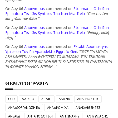
On Αυγ 06
Anonymous
commented on
Stournaras Ochi Stin
Epanafora Tis 13is Syntaxis Tha Itan Mia Trela
:
“Παρ τον ένα
και χτύπα τον άλλο ”
On Αυγ 06
Anonymous
commented on
Stournaras Ochi Stin
Epanafora Tis 13is Syntaxis Tha Itan Mia Trela
:
“Επίσης, καλή
τύχη ”
On Αυγ 06
Anonymous
commented on
Ektakti Apomakrynsi
Ypiresion Toy Pn Aparadekto Eggrafo Gen
:
“ΟΥΤΕ ΓΙΑ ΜΠΑΖΑ
ΔΕΝ ΚΑΝΕΤΕ!! ΑΛΛΑ ΘΥΜΙΖΕΤΑΙ ΤΟ ΜΠΑΖΩΜΑ ΤΩΝ ΤΕΜΠΩΝ!!
ΣΥΓΚΑΛΥΨΗ!! ΕΧΕΤΕ ΔΙΑΝΟΗΘΕΙ ΤΙ ΚΑΝΕΤΕ?????? ΤΑ ΠΑΝΤΕΛΟΝΙΑ
ΤΑ ΦΟΡΑΤΕ ΜΑΛΛΟΝ ΕΠΕΙΔΗ…”
ΘΕΜΑΤΟΓΡΑΦΙΑ
OLD
ΑΔΙΣΠΟ
ΑΙΓΑΙΟ
ΑΜΥΝΑ
ΑΝΑΓΝΩΣΤΗΣ
ΑΝΑΔΙΟΡΓΑΝΩΣΗ ΕΔ
ΑΝΑΔΡΟΜΙΚΑ
ΑΝΑΚΛΗΘΕΝΤΕΣ
ΑΝΕΑΕΔ
ΑΝΤΑΠΟΔΟΤΙΚΗ
ΑΝΤΩΝΑΚΗΣ
ΑΝΤΩΝΙΑΔΗΣ