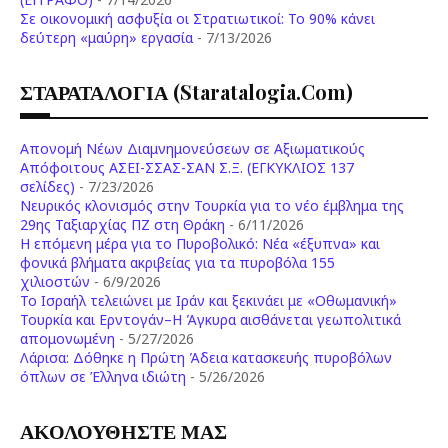
Σε οικονομική ασφυξία οι Στρατιωτικοί: Το 90% κάνει
δεύτερη «μαύρη» εργασία
- 7/13/2026
ΣΤΑΡΑΤΑΛΟΓΙΑ (staratalogia.com)
Απονομή Νέων Διαμνημονεύσεων σε Αξιωματικούς
Απόφοιτους ΑΣΕΙ-ΣΣΑΣ-ΣΑΝ Σ.Ξ. (ΕΓΚΥΚΛΙΟΣ 137
σελίδες)
- 7/23/2026
Νευρικός κλονισμός στην Τουρκία για το νέο έμβλημα της
29ης Ταξιαρχίας ΠΖ στη Θράκη
- 6/11/2026
Η επόμενη μέρα για το Πυροβολικό: Νέα «έξυπνα» και
φονικά βλήματα ακριβείας για τα πυροβόλα 155
χιλιοστών
- 6/9/2026
Το Ισραήλ τελειώνει με Ιράν και ξεκινάει με «Οθωμανική»
Τουρκία και Ερντογάν–Η Άγκυρα αισθάνεται γεωπολιτικά
απομονωμένη
- 5/27/2026
Λάρισα: Δόθηκε η Πρώτη Άδεια κατασκευής πυροβόλων
όπλων σε Έλληνα ιδιώτη
- 5/26/2026
ΑΚΟΛΟΥΘΗΣΤΕ ΜΑΣ