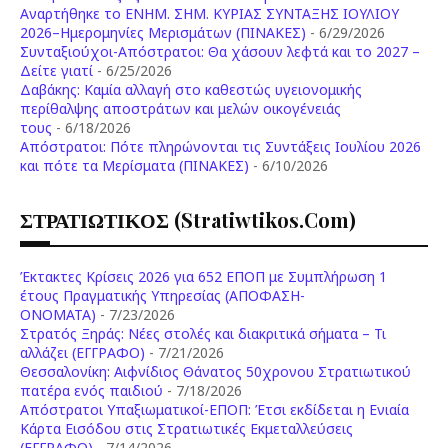
Aναρτήθηκε το ENHM. ΣΗΜ. ΚΥΡΙΑΣ ΣΥΝΤΑΞΗΣ ΙΟΥΛΙΟΥ
2026–Ημερομηνίες Μερισμάτων (ΠΙΝΑΚΕΣ)
- 6/29/2026
Συνταξιούχοι-Απόστρατοι: Θα χάσουν λεφτά και το 2027 –
Δείτε γιατί
- 6/25/2026
Δαβάκης: Καμία αλλαγή στο καθεστώς υγειονομικής
περίθαλψης αποστράτων και μελών οικογένειάς
τους
- 6/18/2026
Aπόστρατοι: Πότε πληρώνονται τις Συντάξεις Ιουλίου 2026
και πότε τα Μερίσματα (ΠΙΝΑΚΕΣ)
- 6/10/2026
ΣΤΡΑΤΙΩΤΙΚΟΣ (stratiwtikos.com)
Έκτακτες Κρίσεις 2026 για 652 ΕΠΟΠ με Συμπλήρωση 1
έτους Πραγματικής Υπηρεσίας (ΑΠΟΦΑΣΗ-
ONOMATA)
- 7/23/2026
Στρατός Ξηράς: Νέες στολές και διακριτικά σήματα – Τι
αλλάζει (ΕΓΓΡΑΦΟ)
- 7/21/2026
Θεσσαλονίκη: Αιφνίδιος Θάνατος 50χρονου Στρατιωτικού
πατέρα ενός παιδιού
- 7/18/2026
Απόστρατοι Υπαξιωματικοί-ΕΠΟΠ: Έτσι εκδίδεται η Ενιαία
Κάρτα Εισόδου στις Στρατιωτικές Εκμεταλλεύσεις
(ΕΓΓΡΑΦΟ)
- 7/14/2026