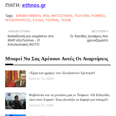
ΠΗΓΗ:
ethnos.gr
Tags:
ΕΘΝΙΚΑ ΘΕΜΑΤΑ
ΗΠΑ
ΜΗΤΣΟΤΑΚΗΣ
ΠΟΛΙΤΙΚΗ
ΠΟΜΠΕΟ
ΠΡΩΘΥΠΟΥΡΓΟΣ
ΣΟΥΔΑ
ΤΟΥΡΚΙΑ
ΤΣΕΛΙΚ
ΠΑΛΑΙΌΤΕΡΗ
ΝΕΌΤΕΡΗ
Εκπαίδευση για «κομάντο» στο
Οι Ένοπλες Δυνάμεις που
ΚΕΑΠ στη Ρεντίνα – 21
χρειαζόμαστε
Εντυπωσιακές ΦΩΤΟ
Μπορεί Να Σας Αρέσουν Αυτές Οι Αναρτήσεις
«Έργα και ημέρες» του «Σουλτάνου» Ερντογάν!
Ιούνιος 12, 2026
Φοβούνται και τις γυναίκες μας οι Τούρκοι: «Οι Ελληνίδες
πάνε στον Στρατό–Τους εξοπλίζει το Ισραήλ για πόλεμο!»
Ιούνιος 07, 2026