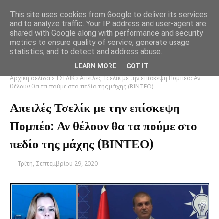
This site uses cookies from Google to deliver its services
and to analyze traffic. Your IP address and user-agent are
shared with Google along with performance and security
metrics to ensure quality of service, generate usage
statistics, and to detect and address abuse.
LEARN MORE
GOT IT
Αρχική σελίδα
ΤΣΕΛΙΚ
Απειλές Τσελίκ με την επίσκεψη Πομπέο: Αν
θέλουν θα τα πούμε στο πεδίο της μάχης (ΒΙΝΤΕΟ)
Απειλές Τσελίκ με την επίσκεψη
Πομπέο: Αν θέλουν θα τα πούμε στο
πεδίο της μάχης (ΒΙΝΤΕΟ)
-
Τρίτη, Σεπτεμβρίου 29, 2020