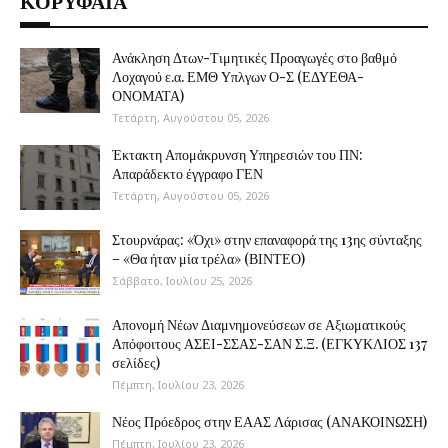
ΚΟΡΥΦΑΙΑ
Ανάκληση Δτων-Τιμητικές Προαγωγές στο βαθμό
Λοχαγού ε.α. ΕΜΘ Υπλγων Ο-Σ (ΕΔΥΕΘΑ-
ΟΝΟΜΑΤΑ)
Τετάρτη, Αυγούστου 05, 2026
Έκτακτη Απομάκρυνση Υπηρεσιών του ΠΝ:
Απαράδεκτο έγγραφο ΓΕΝ
Τετάρτη, Αυγούστου 05, 2026
Στουρνάρας: «Όχι» στην επαναφορά της 13ης σύνταξης
– «Θα ήταν μία τρέλα» (ΒΙΝΤΕΟ)
Σάββατο, Ιουλίου 25, 2026
Απονομή Νέων Διαμνημονεύσεων σε Αξιωματικούς
Απόφοιτους ΑΣΕΙ-ΣΣΑΣ-ΣΑΝ Σ.Ξ. (ΕΓΚΥΚΛΙΟΣ 137
σελίδες)
Πέμπτη, Ιουλίου 23, 2026
Νέος Πρόεδρος στην ΕΑΑΣ Λάρισας (ΑΝΑΚΟΙΝΩΣΗ)
Πέμπτη, Ιουλίου 23, 2026