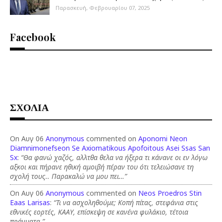
Παρασκευή, Φεβρουαρίου 07, 2025
Facebook
ΣΧΟΛΙΑ
On Αυγ 06
Anonymous
commented on
Aponomi Neon
Diamnimonefseon Se Axiomatikous Apofoitous Asei Ssas San
Sx
:
“Θα φανώ χαζός, αλλτθα θελα να ήξερα τι κάνανε οι εν λόγω
αξκοι και πήρανε ηθική αμοιβή πέραν του ότι τελειώσανε τη
σχολή τους.. Παρακαλώ να μου πει…”
On Αυγ 06
Anonymous
commented on
Neos Proedros Stin
Eaas Larisas
:
“Τι να ασχοληθούμε; Κοπή πίτας, στεφάνια στις
εθνικές εορτές, ΚΑΑΥ, επίσκεψη σε κανένα φυλάκιο, τέτοια
πράγματα.”