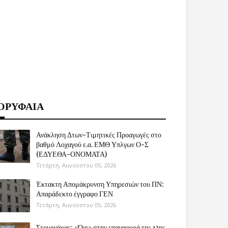
ΟΡΥΦΑΙΑ
Ανάκληση Δτων-Τιμητικές Προαγωγές στο
βαθμό Λοχαγού ε.α. ΕΜΘ Υπλγων Ο-Σ
(ΕΔΥΕΘΑ-ΟΝΟΜΑΤΑ)
Τετάρτη, Αυγούστου 05, 2026
Έκτακτη Απομάκρυνση Υπηρεσιών του ΠΝ:
Απαράδεκτο έγγραφο ΓΕΝ
Τετάρτη, Αυγούστου 05, 2026
Στουρνάρας: «Όχι» στην επαναφορά της 13ης