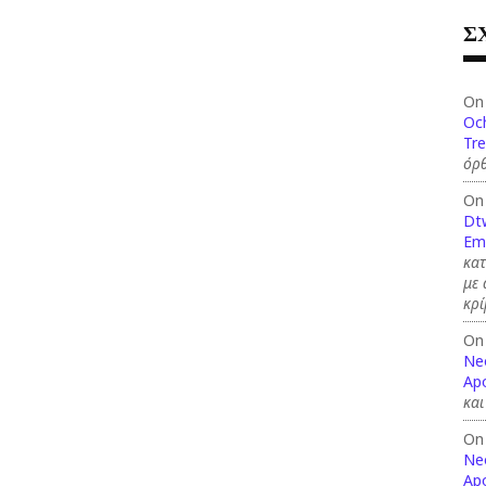
Σ
On
Och
Tre
όρθ
On
Dt
Em
κατ
με
κρί
On
Ne
Apo
και
On
Ne
Apo