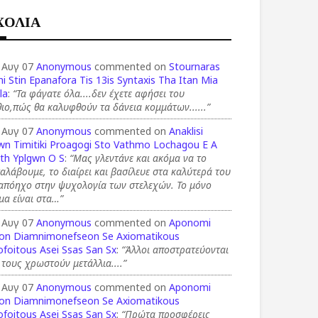
ΧΟΛΙΑ
 Αυγ 07
Anonymous
commented on
Stournaras
i Stin Epanafora Tis 13is Syntaxis Tha Itan Mia
la
:
“Τα φάγατε όλα....δεν έχετε αφήσει του
ιο,πώς θα καλυφθούν τα δάνεια κομμάτων......”
 Αυγ 07
Anonymous
commented on
Anaklisi
wn Timitiki Proagogi Sto Vathmo Lochagou E A
th Yplgwn O S
:
“Μας γλεντάνε και ακόμα να το
αλάβουμε, το διαίρει και βασίλευε στα καλύτερά του
 απόηχο στην ψυχολογία των στελεχών. Το μόνο
μα είναι στα…”
 Αυγ 07
Anonymous
commented on
Aponomi
on Diamnimonefseon Se Axiomatikous
foitous Asei Ssas San Sx
:
“Άλλοι αποστρατεύονται
 τους χρωστούν μετάλλια....”
 Αυγ 07
Anonymous
commented on
Aponomi
on Diamnimonefseon Se Axiomatikous
foitous Asei Ssas San Sx
:
“Πρώτα προσφέρεις