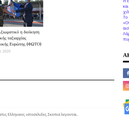
Η 
κα
χι
Το 
«Ο
αι
ξιωματικό η διοίκηση
Λά
κής ταξιαρχίας
πυ
λικής Ευρώπης (ΦΩΤΟ)
, 2020
Α
τις Ελληνικες ιστοσελιδες.Σκοπια λεγονται..