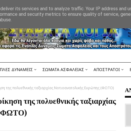
eliver its services and to analyze traffic. Your IP address and 
ormance and security metrics to ensure quality of service, gen
abuse.
ΠΛΕΣ ΔΥΝΑΜΕΙΣ
ΣΩΜΑΤΑ ΑΣΦΑΛΕΙΑΣ
ΑΠΟΣΤΡΑΤΟΙ
κηση της πολυεθνικής ταξιαρχίας Νοτιοανατολικής Ευρώπης (ΦΩΤΟ)
Α
ίκηση της πολυεθνικής ταξιαρχίας
 (ΦΩΤΟ)