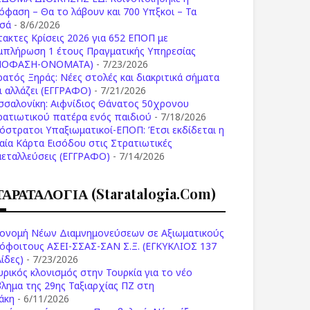
όφαση – Θα το λάβουν και 700 Υπξκοι – Τα
σά
- 8/6/2026
τακτες Κρίσεις 2026 για 652 ΕΠΟΠ με
μπλήρωση 1 έτους Πραγματικής Υπηρεσίας
ΠΟΦΑΣΗ-ONOMATA)
- 7/23/2026
ρατός Ξηράς: Νέες στολές και διακριτικά σήματα
Τι αλλάζει (ΕΓΓΡΑΦΟ)
- 7/21/2026
σσαλονίκη: Αιφνίδιος Θάνατος 50χρονου
ρατιωτικού πατέρα ενός παιδιού
- 7/18/2026
όστρατοι Υπαξιωματικοί-ΕΠΟΠ: Έτσι εκδίδεται η
ιαία Κάρτα Εισόδου στις Στρατιωτικές
μεταλλεύσεις (ΕΓΓΡΑΦΟ)
- 7/14/2026
ΤΑΡΑΤΑΛΟΓΙΑ (staratalogia.com)
ονομή Νέων Διαμνημονεύσεων σε Αξιωματικούς
όφοιτους ΑΣΕΙ-ΣΣΑΣ-ΣΑΝ Σ.Ξ. (ΕΓΚΥΚΛΙΟΣ 137
ίδες)
- 7/23/2026
υρικός κλονισμός στην Τουρκία για το νέο
βλημα της 29ης Ταξιαρχίας ΠΖ στη
άκη
- 6/11/2026