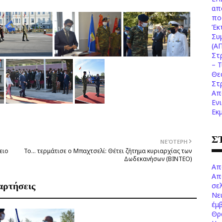
απ
πο
Έκ
Συ
(Α
Στ
– 
Θε
Στ
Απ
Εν
Εκ
Σ
ΝΕΌΤΕΡΗ
ειο
Το… τερμάτισε ο Μπαχτσελί: Θέτει ζήτημα κυριαρχίας των
Δωδεκανήσων (ΒΙΝΤΕΟ)
Απ
Απ
αρτήσεις
σελ
Νε
έμ
Θρ