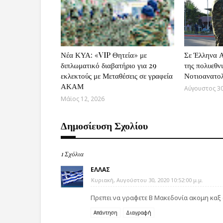
Νέα ΚΥΑ: «VIP Θητεία» με
Σε Έλληνα Α
διπλωματικό διαβατήριο για 29
της πολυεθνι
εκλεκτούς με Μεταθέσεις σε γραφεία
Νοτιοανατο
ΑΚΑΜ
Αύγουστος 30
Μάϊος 12, 2026
Δημοσίευση Σχολίου
1 Σχόλια
ΕΛΛΑΣ
Κυριακή, Αυγούστου 30, 2020 10:52:00 μ.μ.
Πρεπει να γραφετε Β Μακεδονία ακομη καξ σ
Απάντηση
Διαγραφή