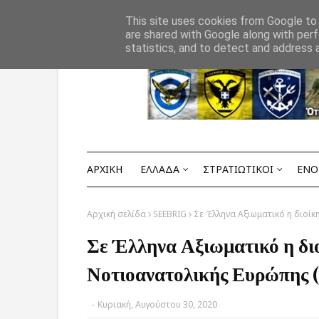
Αρχική
ΟΡΟΙ ΧΡΗΣΗΣ
ΕΠΙΚΟΙΝΩΝΙΑ
This site uses cookies from Google to d
are shared with Google along with perf
statistics, and to detect and address 
ΑΡΧΙΚΗ
ΕΛΛΑΔΑ
ΣΤΡΑΤΙΩΤΙΚΟΙ
ΕΝΟ
Αρχική σελίδα
SEEBRIG
Σε Έλληνα Αξιωματικό η διοί
Σε Έλληνα Αξιωματικό η διο
Νοτιοανατολικής Ευρώπης
-
Κυριακή, Αυγούστου 30, 2020