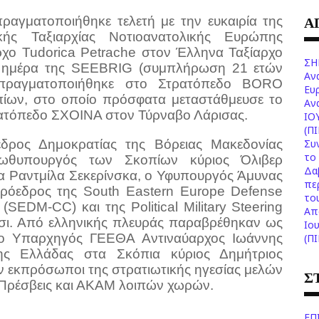
Α
πραγματοποιήθηκε τελετή με την ευκαιρία της
κής Ταξιαρχίας Νοτιοανατολικής Ευρώπης
αρχο
Tudorica
Petrache
στον Έλληνα Ταξίαρχο
ΣΗ
α ημέρα της
SEEBRIG
(συμπλήρωση 21 ετών
Αν
 πραγματοποιήθηκε στο Στρατόπεδο
BORO
Ευ
ίων, στο οποίο πρόσφατα μεταστάθμευσε το
Aν
τρατόπεδο ΣΧΟΙΝΑ στον Τύρναβο Λάρισας.
ΙΟ
(Π
δρος Δημοκρατίας της Βόρειας Μακεδονίας
Συ
το 
ρωθυπουργός των Σκοπίων κύριος Όλιβερ
Δα
α Ραντμίλα Σεκερίνσκα, ο Υφυπουργός Άμυνας
πε
Πρόεδρος της
South
Eastern
Europe
Defense
το
(
SEDM
-
CC
) και της
Political
Military
Steering
Aπ
τσι. Από ελληνικής πλευράς παραβρέθηκαν ως
Ιο
 Υπαρχηγός ΓΕΕΘΑ Αντιναύαρχος Ιωάννης
(Π
ς Ελλάδας στα Σκόπια κύριος Δημήτριος
 εκπρόσωποι της στρατιωτικής ηγεσίας μελών
Σ
 Πρέσβεις και ΑΚΑΜ λοιπών χωρών.
ΕΠ