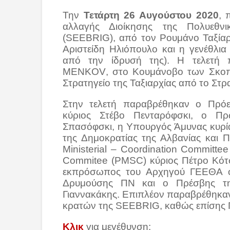
Την
Τετάρτη 26 Αυγούστου 2020
, 
αλλαγής Διοίκησης της Πολυεθνι
(
SEEBRIG
), από τον Ρουμάνο Ταξί
Αριστείδη Ηλιόπουλο και η γενέθλι
από την ίδρυσή της). Η τελετή
MENKOV
, στο Κουμάνοβο των Σκοπ
Στρατηγείο της Ταξιαρχίας από το Σ
Στην τελετή παραβρέθηκαν ο Πρόε
κύριος Στέβο Πενταρόφσκι, ο Π
Σπασόφσκι, η Υπουργός Άμυνας κυρί
της Δημοκρατίας της Αλβανίας και 
Ministerial
–
Coordination
Committee
Commitee
(
PMSC
) κύριος Πέτρο Κό
εκπρόσωπος του Αρχηγού ΓΕΕΘΑ ο
Δρυμούσης ΠΝ και ο Πρέσβης τη
Γιαννακάκης. Επιπλέον παραβρέθηκαν
κρατών της
SEEBRIG
, καθώς επίσης
Κλικ
για μεγέθυνση: