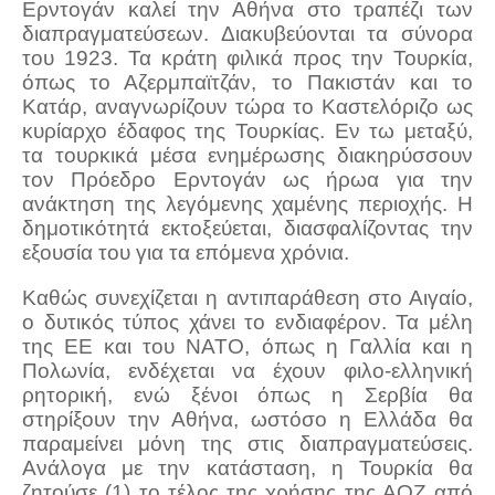
Ερντογάν καλεί την Αθήνα στο τραπέζι των
διαπραγματεύσεων. Διακυβεύονται τα σύνορα
του 1923. Τα κράτη φιλικά προς την Τουρκία,
όπως το Αζερμπαϊτζάν, το Πακιστάν και το
Κατάρ, αναγνωρίζουν τώρα το Καστελόριζο ως
κυρίαρχο έδαφος της Τουρκίας. Εν τω μεταξύ,
τα τουρκικά μέσα ενημέρωσης διακηρύσσουν
τον Πρόεδρο Ερντογάν ως ήρωα για την
ανάκτηση της λεγόμενης χαμένης περιοχής. Η
δημοτικότητά εκτοξεύεται, διασφαλίζοντας την
εξουσία του για τα επόμενα χρόνια.
Καθώς συνεχίζεται η αντιπαράθεση στο Αιγαίο,
ο δυτικός τύπος χάνει το ενδιαφέρον. Τα μέλη
της ΕΕ και του ΝΑΤΟ, όπως η Γαλλία και η
Πολωνία, ενδέχεται να έχουν φιλο-ελληνική
ρητορική, ενώ ξένοι όπως η Σερβία θα
στηρίξουν την Αθήνα, ωστόσο η Ελλάδα θα
παραμείνει μόνη της στις διαπραγματεύσεις.
Ανάλογα με την κατάσταση, η Τουρκία θα
ζητούσε (1) το τέλος της χρήσης της ΑΟΖ από