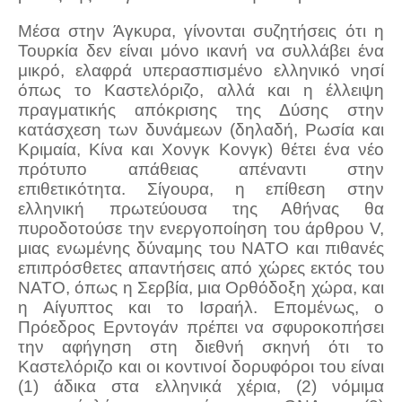
Μέσα στην Άγκυρα, γίνονται συζητήσεις ότι η
Τουρκία δεν είναι μόνο ικανή να συλλάβει ένα
μικρό, ελαφρά υπερασπισμένο ελληνικό νησί
όπως το Καστελόριζο, αλλά και η έλλειψη
πραγματικής απόκρισης της Δύσης στην
κατάσχεση των δυνάμεων (δηλαδή, Ρωσία και
Κριμαία, Κίνα και Χονγκ Κονγκ) θέτει ένα νέο
πρότυπο απάθειας απέναντι στην
επιθετικότητα. Σίγουρα, η επίθεση στην
ελληνική πρωτεύουσα της Αθήνας θα
πυροδοτούσε την ενεργοποίηση του άρθρου V,
μιας ενωμένης δύναμης του ΝΑΤΟ και πιθανές
επιπρόσθετες απαντήσεις από χώρες εκτός του
ΝΑΤΟ, όπως η Σερβία, μια Ορθόδοξη χώρα, και
η Αίγυπτος και το Ισραήλ. Επομένως, ο
Πρόεδρος Ερντογάν πρέπει να σφυροκοπήσει
την αφήγηση στη διεθνή σκηνή ότι το
Καστελόριζο και οι κοντινοί δορυφόροι του είναι
(1) άδικα στα ελληνικά χέρια, (2) νόμιμα