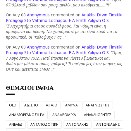
07:02Αυτό μάλλον σαν ρουφιανιλίκι μου ακούγεται……!!!”
On Αυγ 08
Anonymous
commented on
Anaklisi Dtwn Timitiki
Proagogi Sto Vathmo Lochagou E A Emth Yplgwn O S
:
“Συγχαρητήρια στους συναδέλφους. Και νόμιμη είναι η
προαγωγή και δίκαιη. Να χαιρόμαστε με ότι είναι καλό για το
προσωπικό, οι "καλόψυχοι" ας…”
On Αυγ 08
Anonymous
commented on
Anaklisi Dtwn Timitiki
Proagogi Sto Vathmo Lochagou E A Emth Yplgwn O S
:
“Προς
7 Αυγούστου 7:02. Γιατί έπρεπε να γίνετε Αξιωματικοί και
Ανώτεροι μάλιστα όπως γράφεις? Τι υπέγραψες όταν μπήκες ως
ΟΠΥ και μετέπειτα ΕΜΘ?…”
ΘΕΜΑΤΟΓΡΑΦΙΑ
OLD
ΑΔΙΣΠΟ
ΑΙΓΑΙΟ
ΑΜΥΝΑ
ΑΝΑΓΝΩΣΤΗΣ
ΑΝΑΔΙΟΡΓΑΝΩΣΗ ΕΔ
ΑΝΑΔΡΟΜΙΚΑ
ΑΝΑΚΛΗΘΕΝΤΕΣ
ΑΝΕΑΕΔ
ΑΝΤΑΠΟΔΟΤΙΚΗ
ΑΝΤΩΝΑΚΗΣ
ΑΝΤΩΝΙΑΔΗΣ