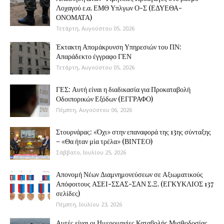
Λοχαγού ε.α. ΕΜΘ Υπλγων Ο-Σ (ΕΔΥΕΘΑ-
ΟΝΟΜΑΤΑ)
Τετάρτη, Αυγούστου 05, 2026
Έκτακτη Απομάκρυνση Υπηρεσιών του ΠΝ:
Απαράδεκτο έγγραφο ΓΕΝ
Τετάρτη, Αυγούστου 05, 2026
ΓΕΣ: Αυτή είναι η διαδικασία για Προκαταβολή
Οδοιπορικών Εξόδων (ΕΓΓΡΑΦΟ)
Πέμπτη, Αυγούστου 06, 2026
Στουρνάρας: «Όχι» στην επαναφορά της 13ης σύνταξης
– «Θα ήταν μία τρέλα» (ΒΙΝΤΕΟ)
Σάββατο, Ιουλίου 25, 2026
Απονομή Νέων Διαμνημονεύσεων σε Αξιωματικούς
Απόφοιτους ΑΣΕΙ-ΣΣΑΣ-ΣΑΝ Σ.Ξ. (ΕΓΚΥΚΛΙΟΣ 137
σελίδες)
Πέμπτη, Ιουλίου 23, 2026
Αυτές είναι οι Ημερομηνίες Καταβολής Μισθοδοσίας