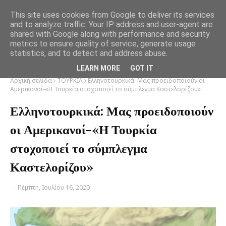
This site uses cookies from Google to deliver its services
and to analyze traffic. Your IP address and user-agent are
shared with Google along with performance and security
metrics to ensure quality of service, generate usage
statistics, and to detect and address abuse.
LEARN MORE
GOT IT
Αρχική σελίδα
ΤΟΥΡΚΙΑ
Ελληνοτουρκικά: Μας προειδοποιούν οι
Αμερικανοί-«Η Τουρκία στοχοποιεί το σύμπλεγμα Καστελορίζου»
Ελληνοτουρκικά: Μας προειδοποιούν
οι Αμερικανοί-«Η Τουρκία
στοχοποιεί το σύμπλεγμα
Καστελορίζου»
-
Πέμπτη, Ιουλίου 16, 2020