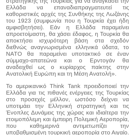
στρατηγικής της Τουρκίας για να αναγκάσει την
Ελλάδα να επαναδιαπραγματευτεί τις
καθοριστικές αρχές της Συνθήκης της Λωζάνης
του 1923 (συμφωνία που η Τουρκία έχει ήδη
αμφισβητήσει). Εάν η Ελλάδα παραμείνει
απροετοίμαστη, θα χάσει έδαφος, η Τουρκία θα
αποκτήσει ισχυρότερη βάση στα σχεδόν
διεθνώς αναγνωρισμένα ελληνικά ύδατα, το
ΝΑΤΟ θα παραμείνει υποτακτικό σε έναν
σύμμαχο-απατεώνα και ο Ερντογάν θα
αναδειχθεί ως ο κυρίαρχος παίκτης στην
Ανατολική Ευρώπη και τη Μέση Ανατολή».
Το αμερικανικό Think Tank προειδοποιεί την
Ελλάδα για τις πιθανές ενέργειες της Τουρκίας
στο προσεχές μέλλον, ωστόσο δείχνει να
υποτιμάει την Ελληνική στρατηγική και τις
Ένοπλες Δυνάμεις της χώρας και ιδιαίτερα την
ετοιμοπόλεμη και έμπειρη Πολεμική Αεροπορία,
που καθημερινά αντιμετωπίζει την
υποβαθμισμένη τουρκική αεροπορία στο Αιγαίο.