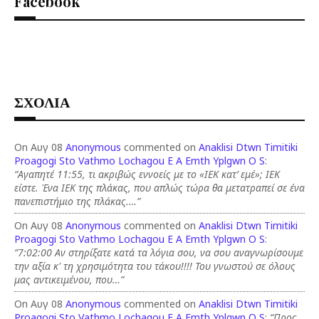
Facebook
ΣΧΟΛΙΑ
On Αυγ 08
Anonymous
commented on
Anaklisi Dtwn Timitiki
Proagogi Sto Vathmo Lochagou E A Emth Yplgwn O S
:
“Αγαπητέ 11:55, τι ακριβώς εννοείς με το «ΙΕΚ κατ’ εμέ»; ΙΕΚ
είστε. Ένα ΙΕΚ της πλάκας, που απλώς τώρα θα μετατραπεί σε ένα
πανεπιστήμιο της πλάκας.…”
On Αυγ 08
Anonymous
commented on
Anaklisi Dtwn Timitiki
Proagogi Sto Vathmo Lochagou E A Emth Yplgwn O S
:
“7:02:00 Αν στηρίξατε κατά τα λόγια σου, να σου αναγνωρίσουμε
την αξία κ' τη χρησιμότητα του τάκου!!!! Του γνωστού σε όλους
μας αντικειμένου, που…”
On Αυγ 08
Anonymous
commented on
Anaklisi Dtwn Timitiki
Proagogi Sto Vathmo Lochagou E A Emth Yplgwn O S
:
“Προς