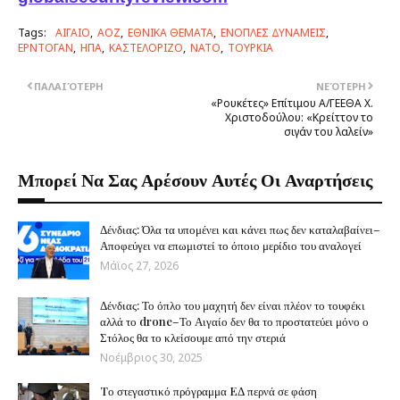
Tags:
ΑΙΓΑΙΟ
ΑΟΖ
ΕΘΝΙΚΑ ΘΕΜΑΤΑ
ΕΝΟΠΛΕΣ ΔΥΝΑΜΕΙΣ
ΕΡΝΤΟΓΑΝ
ΗΠΑ
ΚΑΣΤΕΛΟΡΙΖΟ
ΝΑΤΟ
ΤΟΥΡΚΙΑ
ΠΑΛΑΙΌΤΕΡΗ
ΝΕΌΤΕΡΗ
«Ρουκέτες» Επίτιμου Α/ΓΕΕΘΑ Χ.
Χριστοδούλου: «Κρείττον το
σιγάν του λαλείν»
Μπορεί Να Σας Αρέσουν Αυτές Οι Αναρτήσεις
Δένδιας: Όλα τα υπομένει και κάνει πως δεν καταλαβαίνει–
Αποφεύγει να επωμιστεί το όποιο μερίδιο του αναλογεί
Μάϊος 27, 2026
Δένδιας: Το όπλο του μαχητή δεν είναι πλέον το τουφέκι
αλλά το drone–Το Αιγαίο δεν θα το προστατεύει μόνο ο
Στόλος θα το κλείσουμε από την στεριά
Νοέμβριος 30, 2025
Tο στεγαστικό πρόγραμμα EΔ περνά σε φάση