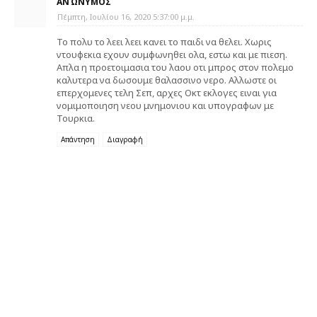
ΑΝΏΝΥΜΟΣ
Πέμπτη, Ιουλίου 16, 2020 5:37:00 μ.μ.
Το πολυ το λεει λεει κανει το παιδι να θελει. Χωρις
ντουφεκια εχουν συμφωνηθει ολα, εστω και με πιεση.
Απλα η προετοιμασια του λαου οτι μπρος στον πολεμο
καλυτερα να δωσουμε θαλασσινο νερο. Αλλωστε οι
επερχομενες τελη Σεπ, αρχες Οκτ εκλογες ειναι για
νομιμοποιηση νεου μνημονιου και υπογραφων με
Τουρκια.
Απάντηση
Διαγραφή