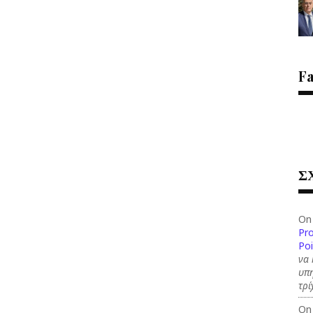
F
Σ
On
Pr
Po
να 
υπη
τρί
On