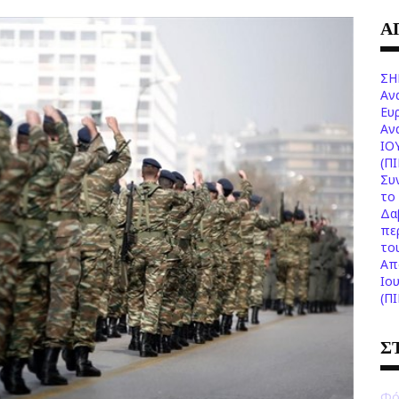
Α
ΣΗ
Αν
Ευ
Aν
ΙΟ
(Π
Συ
το 
Δα
πε
το
Aπ
Ιο
(Π
Σ
Φό