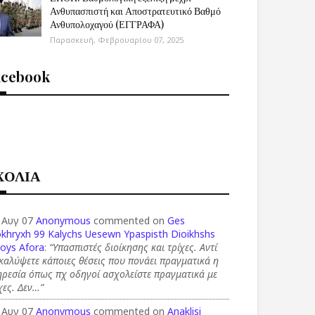
Ανθυπασπιστή και Αποστρατευτικό Βαθμό
Ανθυπολοχαγού (ΕΓΓΡΑΦΑ)
Παρασκευή, Φεβρουαρίου 07, 2025
acebook
ΧΟΛΙΑ
 Αυγ 07
Anonymous
commented on
Ges
okhryxh 99 Kalychs Uesewn Ypaspisth Dioikhshs
ioys Afora
:
“Υπασπιστές διοίκησης και τρίχες. Αντί
καλύψετε κάποιες θέσεις που πονάει πραγματικά η
ρεσία όπως πχ οδηγοί ασχολείστε πραγματικά με
χες. Δεν…”
 Αυγ 07
Anonymous
commented on
Anaklisi