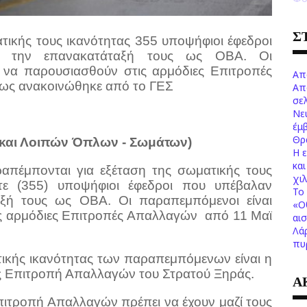
Σ
τικής τους ικανότητας 355 υποψήφιοι έφεδροι
ια την επανακατάταξή τους ως ΟΒΑ. Οι
 να παρουσιασθούν στις αρμόδιες Επιτροπές
Απ
ως ανακοινώθηκε από το ΓΕΣ
Απ
σελ
Νε
έμ
Θρ
και Λοιπών Όπλων - Σωμάτων)
Η 
κα
απέμπονται για εξέταση της σωματικής τους
χι
ντε (355) υποψήφιοι έφεδροι που υπέβαλαν
Το 
ταξή τους ως ΟΒΑ. Οι παραπεμπόμενοι είναι
«Ο
ς αρμόδιες Επιτροπές Απαλλαγών
από 11 Μαϊ
αι
Λά
πυ
τικής ικανότητας των παραπεμπόμενων είναι η
ς Επιτροπή Απαλλαγών του Στρατού Ξηράς.
Α
πιτροπή Απαλλαγών πρέπει να έχουν μαζί τους