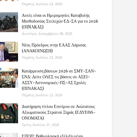
Πέμπτη, Ιουλίου 23, 2026
Αυτές είναι οι Ημερομηνίες Καταβολής
Μισθοδοσίας Στελεχών ΕΔ-ΣΑ για το 2026
(ΠINAKAΣ)
Δευτέρα, Δεκεμβρίου 08, 2025
Νέος Πρόεδρος στην ΕΑΑΣ Λάρισας
(ΑΝΑΚΟΙΝΩΣΗ)
Πέμπτη, Ιουλίου 23, 2026
Κατάρρευση βάσεων 2026 σε ΣΜΥ-ΣΑΝ-
ΣΝΔ: Δείτε ΟΛΕΣ τις βάσεις σε ΑΣΕΙ-
ΑΣΣΥ-Αστυνομικές-ΠΣ-ΛΣ Σχολές
(ΠΙΝΑΚΑΣ)
Πέμπτη, Ιουλίου 23, 2026
Διατήρηση τίτλου Επιτίμου σε Ανώτατους
Αξιωματικούς Στρατού Ξηράς (ΕΔΥΕΘΑ-
ΟΝΟΜΑΤΑ)
Τρίτη, Ιουλίου 21, 2026
ΕΠΟΠ: Βαθμολογική εξέλιξη μέχρι