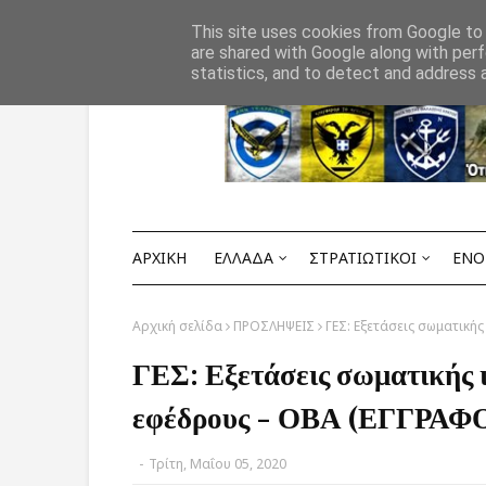
Αρχική
ΟΡΟΙ ΧΡΗΣΗΣ
ΕΠΙΚΟΙΝΩΝΙΑ
This site uses cookies from Google to d
are shared with Google along with perf
statistics, and to detect and address 
ΑΡΧΙΚΗ
ΕΛΛΑΔΑ
ΣΤΡΑΤΙΩΤΙΚΟΙ
ΕΝΟ
Αρχική σελίδα
ΠΡΟΣΛΗΨΕΙΣ
ΓΕΣ: Εξετάσεις σωματική
ΓΕΣ: Εξετάσεις σωματικής 
εφέδρους - ΟΒΑ (ΕΓΓΡΑΦ
-
Τρίτη, Μαΐου 05, 2020