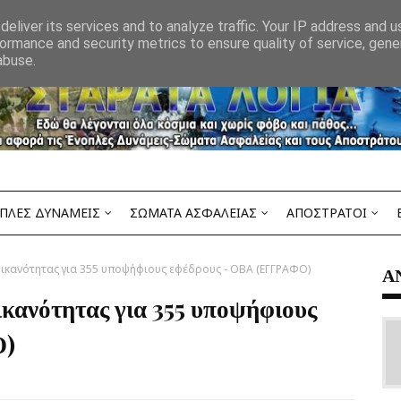
eliver its services and to analyze traffic. Your IP address and 
ormance and security metrics to ensure quality of service, gen
abuse.
ΠΛΕΣ ΔΥΝΑΜΕΙΣ
ΣΩΜΑΤΑ ΑΣΦΑΛΕΙΑΣ
ΑΠΟΣΤΡΑΤΟΙ
ς ικανότητας για 355 υποψήφιους εφέδρους - ΟΒΑ (ΕΓΓΡΑΦΟ)
Α
ικανότητας για 355 υποψήφιους
Ο)