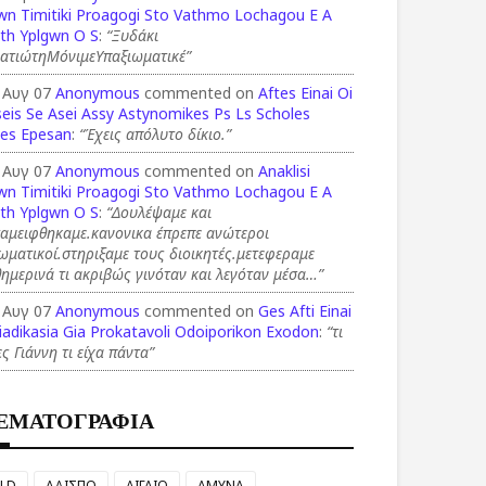
wn Timitiki Proagogi Sto Vathmo Lochagou E A
th Yplgwn O S
:
“Ξυδάκι
ρατιώτηΜόνιμεΥπαξιωματικέ”
 Αυγ 07
Anonymous
commented on
Aftes Einai Oi
eis Se Asei Assy Astynomikes Ps Ls Scholes
ies Epesan
:
“Έχεις απόλυτο δίκιο.”
 Αυγ 07
Anonymous
commented on
Anaklisi
wn Timitiki Proagogi Sto Vathmo Lochagou E A
th Yplgwn O S
:
“Δουλέψαμε και
ταμειφθηκαμε.κανονικα έπρεπε ανώτεροι
ωματικοί.στηριξαμε τους διοικητές.μετεφεραμε
ημερινά τι ακριβώς γινόταν και λεγόταν μέσα…”
 Αυγ 07
Anonymous
commented on
Ges Afti Einai
iadikasia Gia Prokatavoli Odoiporikon Exodon
:
“τι
ες Γιάννη τι είχα πάντα”
ΕΜΑΤΟΓΡΑΦΙΑ
LD
ΑΔΙΣΠΟ
ΑΙΓΑΙΟ
ΑΜΥΝΑ