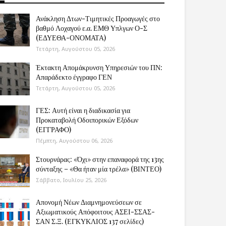
Ανάκληση Δτων-Τιμητικές Προαγωγές στο
βαθμό Λοχαγού ε.α. ΕΜΘ Υπλγων Ο-Σ
(ΕΔΥΕΘΑ-ΟΝΟΜΑΤΑ)
Τετάρτη, Αυγούστου 05, 2026
Έκτακτη Απομάκρυνση Υπηρεσιών του ΠΝ:
Απαράδεκτο έγγραφο ΓΕΝ
Τετάρτη, Αυγούστου 05, 2026
ΓΕΣ: Αυτή είναι η διαδικασία για
Προκαταβολή Οδοιπορικών Εξόδων
(ΕΓΓΡΑΦΟ)
Πέμπτη, Αυγούστου 06, 2026
Στουρνάρας: «Όχι» στην επαναφορά της 13ης
σύνταξης – «Θα ήταν μία τρέλα» (ΒΙΝΤΕΟ)
Σάββατο, Ιουλίου 25, 2026
Απονομή Νέων Διαμνημονεύσεων σε
Αξιωματικούς Απόφοιτους ΑΣΕΙ-ΣΣΑΣ-
ΣΑΝ Σ.Ξ. (ΕΓΚΥΚΛΙΟΣ 137 σελίδες)