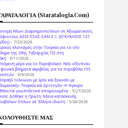
ΤΑΡΑΤΑΛΟΓΙΑ (staratalogia.com)
ονομή Νέων Διαμνημονεύσεων σε Αξιωματικούς
όφοιτους ΑΣΕΙ-ΣΣΑΣ-ΣΑΝ Σ.Ξ. (ΕΓΚΥΚΛΙΟΣ 137
ίδες)
- 7/23/2026
υρικός κλονισμός στην Τουρκία για το νέο
βλημα της 29ης Ταξιαρχίας ΠΖ στη
άκη
- 6/11/2026
επόμενη μέρα για το Πυροβολικό: Νέα «έξυπνα»
ι φονικά βλήματα ακριβείας για τα πυροβόλα 155
λιοστών
- 6/9/2026
Ισραήλ τελειώνει με Ιράν και ξεκινάει με
θωμανική» Τουρκία και Ερντογάν–Η Άγκυρα
σθάνεται γεωπολιτικά απομονωμένη
- 5/27/2026
ρισα: Δόθηκε η Πρώτη Άδεια κατασκευής
ροβόλων όπλων σε Έλληνα ιδιώτη
- 5/26/2026
ΚΟΛΟΥΘΗΣΤΕ ΜΑΣ