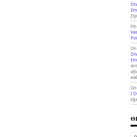
Dt
Em
Στ
On
Vas
Po
On
Dt
Em
αν
αξι
καθ
On
I D
είχ
Θ
O