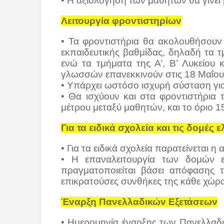
• Η αξιολόγηση των μαθητών θα γίνει
Λειτουργία φροντιστηρίων
• Τα φροντιστήρια θα ακολουθήσουν 
εκπαιδευτικής βαθμίδας, δηλαδή τα τμ
ενώ τα τμήματα της Α’, Β’ Λυκείου
γλωσσών επανεκκινούν στις 18 Μαΐου
• Υπάρχει ωστόσο ισχυρή σύσταση γι
• Θα ισχύουν και στα φροντιστήρια
μέτρου μεταξύ μαθητών, και το όριο 
Για τα ειδικά σχολεία και τις δομέ
• Για τα ειδικά σχολεία παρατείνεται η
• Η επαναλειτουργία των δομών ε
πραγματοποιείται βάσει απόφασης τ
επικρατούσες συνθήκες της κάθε χώρα
Έναρξη Πανελλαδικών Εξετάσεων
• Ημερομηνία έναρξης των Πανελλαδικ