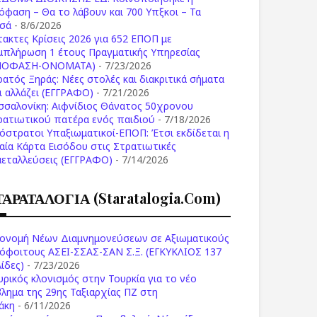
όφαση – Θα το λάβουν και 700 Υπξκοι – Τα
σά
- 8/6/2026
τακτες Κρίσεις 2026 για 652 ΕΠΟΠ με
μπλήρωση 1 έτους Πραγματικής Υπηρεσίας
ΠΟΦΑΣΗ-ONOMATA)
- 7/23/2026
ρατός Ξηράς: Νέες στολές και διακριτικά σήματα
Τι αλλάζει (ΕΓΓΡΑΦΟ)
- 7/21/2026
σσαλονίκη: Αιφνίδιος Θάνατος 50χρονου
ρατιωτικού πατέρα ενός παιδιού
- 7/18/2026
όστρατοι Υπαξιωματικοί-ΕΠΟΠ: Έτσι εκδίδεται η
ιαία Κάρτα Εισόδου στις Στρατιωτικές
μεταλλεύσεις (ΕΓΓΡΑΦΟ)
- 7/14/2026
ΤΑΡΑΤΑΛΟΓΙΑ (staratalogia.com)
ονομή Νέων Διαμνημονεύσεων σε Αξιωματικούς
όφοιτους ΑΣΕΙ-ΣΣΑΣ-ΣΑΝ Σ.Ξ. (ΕΓΚΥΚΛΙΟΣ 137
ίδες)
- 7/23/2026
υρικός κλονισμός στην Τουρκία για το νέο
βλημα της 29ης Ταξιαρχίας ΠΖ στη
άκη
- 6/11/2026