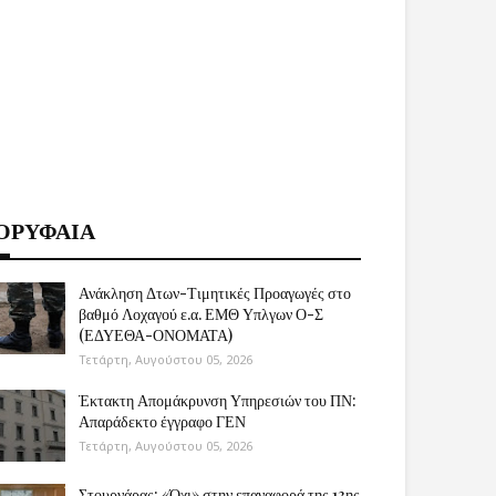
ΟΡΥΦΑΙΑ
Ανάκληση Δτων-Τιμητικές Προαγωγές στο
βαθμό Λοχαγού ε.α. ΕΜΘ Υπλγων Ο-Σ
(ΕΔΥΕΘΑ-ΟΝΟΜΑΤΑ)
Τετάρτη, Αυγούστου 05, 2026
Έκτακτη Απομάκρυνση Υπηρεσιών του ΠΝ:
Απαράδεκτο έγγραφο ΓΕΝ
Τετάρτη, Αυγούστου 05, 2026
Στουρνάρας: «Όχι» στην επαναφορά της 13ης