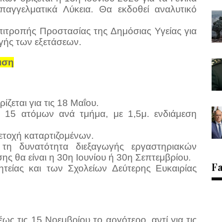
παγγελματικά Λύκεια. Θα εκδοθεί αναλυτικό
πιτροπής Προστασίας της Δημόσιας Υγείας για
γής των εξετάσεων.
ιση
ίζεται για τις 18 Μαΐου.
ν 15 ατόμων ανά τμήμα, με 1,5μ. ενδιάμεση
ετοχή καταρτιζομένων.
 τη δυνατότητα διεξαγωγής εργαστηριακών
ης θα είναι η 30η Ιουνίου ή 30η Σεπτεμβρίου.
F
τείας και των Σχολείων Δεύτερης Ευκαιρίας
έως τις 15 Νοεμβρίου το αργότερο, αντί για τις