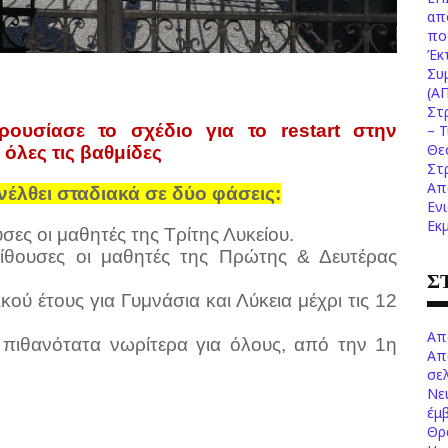
απ
πο
Έκ
Συ
(Α
Στ
υσίασε το σχέδιο για το restart στην
– 
Θε
 όλες τις βαθμίδες
Στ
Απ
έλθει σταδιακά σε δύο φάσεις:
Εν
Εκ
υσες οι μαθητές της Τρίτης Λυκείου.
αίθουσες οι μαθητές της Πρώτης & Δευτέρας
Σ
κού έτους για Γυμνάσια και Λύκεια μέχρι τις 12
Απ
ι πιθανότατα νωρίτερα για όλους, από την 1η
Απ
σελ
Νε
έμ
Θρ