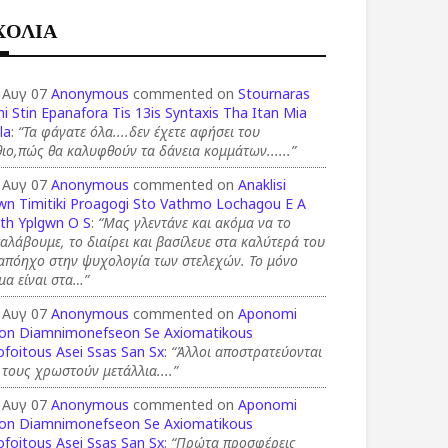
ΧΟΛΙΑ
 Αυγ 07
Anonymous
commented on
Stournaras
i Stin Epanafora Tis 13is Syntaxis Tha Itan Mia
la
:
“Τα φάγατε όλα....δεν έχετε αφήσει του
ιο,πώς θα καλυφθούν τα δάνεια κομμάτων......”
 Αυγ 07
Anonymous
commented on
Anaklisi
wn Timitiki Proagogi Sto Vathmo Lochagou E A
th Yplgwn O S
:
“Μας γλεντάνε και ακόμα να το
αλάβουμε, το διαίρει και βασίλευε στα καλύτερά του
 απόηχο στην ψυχολογία των στελεχών. Το μόνο
μα είναι στα…”
 Αυγ 07
Anonymous
commented on
Aponomi
on Diamnimonefseon Se Axiomatikous
foitous Asei Ssas San Sx
:
“Άλλοι αποστρατεύονται
 τους χρωστούν μετάλλια....”
 Αυγ 07
Anonymous
commented on
Aponomi
on Diamnimonefseon Se Axiomatikous
foitous Asei Ssas San Sx
:
“Πρώτα προσφέρεις