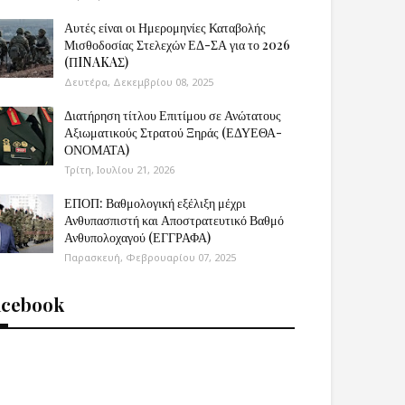
Αυτές είναι οι Ημερομηνίες Καταβολής
Μισθοδοσίας Στελεχών ΕΔ-ΣΑ για το 2026
(ΠINAKAΣ)
Δευτέρα, Δεκεμβρίου 08, 2025
Διατήρηση τίτλου Επιτίμου σε Ανώτατους
Αξιωματικούς Στρατού Ξηράς (ΕΔΥΕΘΑ-
ΟΝΟΜΑΤΑ)
Τρίτη, Ιουλίου 21, 2026
ΕΠΟΠ: Βαθμολογική εξέλιξη μέχρι
Ανθυπασπιστή και Αποστρατευτικό Βαθμό
Ανθυπολοχαγού (ΕΓΓΡΑΦΑ)
Παρασκευή, Φεβρουαρίου 07, 2025
acebook