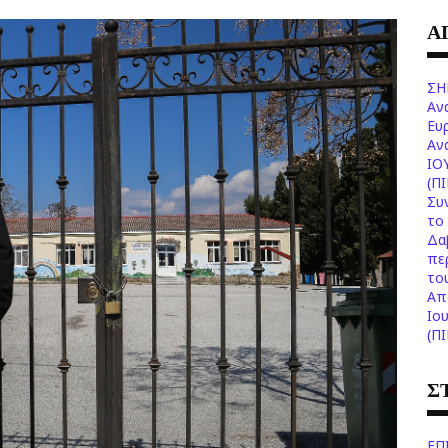
Α
ΣΗ
Αν
Ευ
Aν
ΙΟ
(Π
Συ
το 
Δα
πε
το
Aπ
Ιο
(Π
Σ
ΕΠ