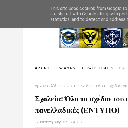
Αρχική
ΟΡΟΙ ΧΡΗΣΗΣ
ΕΠΙΚΟΙΝΩΝΙΑ
This site uses cookies from Google to d
are shared with Google along with perf
statistics, and to detect and address 
ΑΡΧΙΚΗ
ΕΛΛΑΔΑ
ΣΤΡΑΤΙΩΤΙΚΟΙ
ΕΝΟ
Αρχική σελίδα
COVID-19
Σχολεία: Όλο το σχέδιο του 
Σχολεία: Όλο το σχέδιο του υ
πανελλαδικές (ΕΝΤΥΠΟ)
-
Τετάρτη, Απριλίου 29, 2020