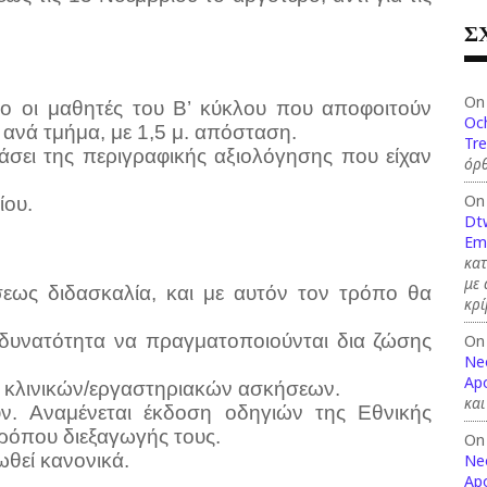
Σ
On
νο οι μαθητές του Β’ κύκλου που αποφοιτούν
Och
 ανά τμήμα, με 1,5 μ. απόσταση.
Tre
άσει της περιγραφικής αξιολόγησης που είχαν
όρθ
On
ίου.
Dt
Em
κατ
με
σεως διδασκαλία, και με αυτόν τον τρόπο θα
κρί
 δυνατότητα να πραγματοποιούνται δια ζώσης
On
Ne
Apo
ές κλινικών/εργαστηριακών ασκήσεων.
και
ύν. Αναμένεται έκδοση οδηγιών της Εθνικής
ρόπου διεξαγωγής τους.
On
θεί κανονικά.
Ne
Apo