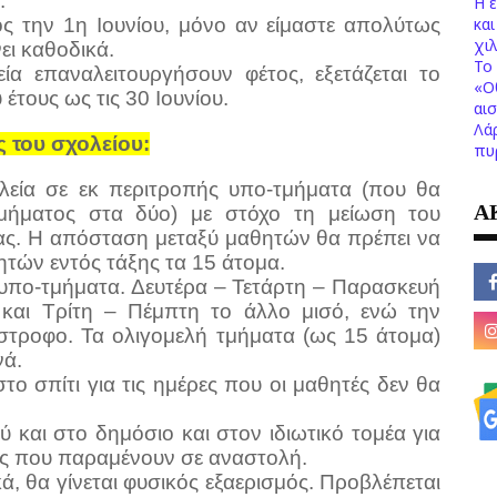
.
Η 
ος την 1η Ιουνίου, μόνο αν είμαστε απολύτως
κα
χι
νει καθοδικά.
Το 
ία επαναλειτουργήσουν φέτος, εξετάζεται το
«Ο
έτους ως τις 30 Ιουνίου.
αι
Λά
 του σχολείου:
πυ
λεία σε εκ περιτροπής υπο-τμήματα (που θα
Α
μήματος στα δύο) με στόχο τη μείωση του
σας. Η απόσταση μεταξύ μαθητών θα πρέπει να
θητών εντός τάξης τα 15 άτομα.
 υπο-τμήματα. Δευτέρα – Τετάρτη – Παρασκευή
 και Τρίτη – Πέμπτη το άλλο μισό, ενώ την
ίστροφο. Τα ολιγομελή τμήματα (ως 15 άτομα)
νά.
ο σπίτι για τις ημέρες που οι μαθητές δεν θα
ού και στο δημόσιο και στον ιδιωτικό τομέα για
μές που παραμένουν σε αναστολή.
ά, θα γίνεται φυσικός εξαερισμός. Προβλέπεται