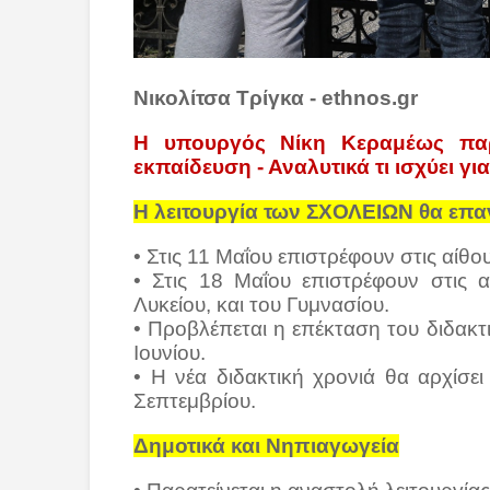
Νικολίτσα Τρίγκα - ethnos.gr
Η υπουργός Νίκη Κεραμέως παρο
εκπαίδευση - Αναλυτικά τι ισχύει για
Η λειτουργία των ΣΧΟΛΕΙΩΝ θα επαν
• Στις 11 Μαΐου επιστρέφουν στις αίθο
• Στις 18 Μαΐου επιστρέφουν στις 
Λυκείου, και του Γυμνασίου.
• Προβλέπεται η επέκταση του διδακτι
Ιουνίου.
• Η νέα διδακτική χρονιά θα αρχίσε
Σεπτεμβρίου.
Δημοτικά και Νηπιαγωγεία