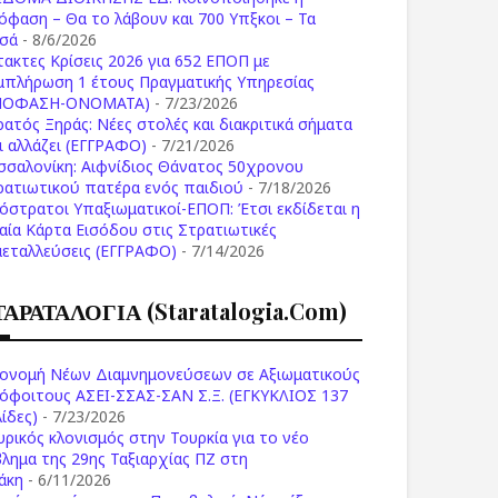
όφαση – Θα το λάβουν και 700 Υπξκοι – Τα
σά
- 8/6/2026
τακτες Κρίσεις 2026 για 652 ΕΠΟΠ με
μπλήρωση 1 έτους Πραγματικής Υπηρεσίας
ΠΟΦΑΣΗ-ONOMATA)
- 7/23/2026
ρατός Ξηράς: Νέες στολές και διακριτικά σήματα
Τι αλλάζει (ΕΓΓΡΑΦΟ)
- 7/21/2026
σσαλονίκη: Αιφνίδιος Θάνατος 50χρονου
ρατιωτικού πατέρα ενός παιδιού
- 7/18/2026
όστρατοι Υπαξιωματικοί-ΕΠΟΠ: Έτσι εκδίδεται η
ιαία Κάρτα Εισόδου στις Στρατιωτικές
μεταλλεύσεις (ΕΓΓΡΑΦΟ)
- 7/14/2026
ΤΑΡΑΤΑΛΟΓΙΑ (staratalogia.com)
ονομή Νέων Διαμνημονεύσεων σε Αξιωματικούς
όφοιτους ΑΣΕΙ-ΣΣΑΣ-ΣΑΝ Σ.Ξ. (ΕΓΚΥΚΛΙΟΣ 137
ίδες)
- 7/23/2026
υρικός κλονισμός στην Τουρκία για το νέο
βλημα της 29ης Ταξιαρχίας ΠΖ στη
άκη
- 6/11/2026