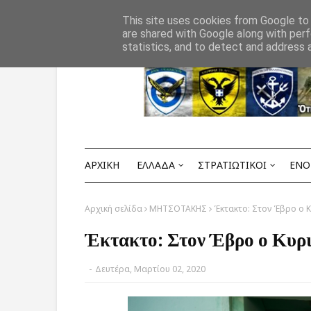
Αρχική
ΟΡΟΙ ΧΡΗΣΗΣ
ΕΠΙΚΟΙΝΩΝΙΑ
This site uses cookies from Google to d
are shared with Google along with perf
statistics, and to detect and address 
ΑΡΧΙΚΗ
ΕΛΛΑΔΑ
ΣΤΡΑΤΙΩΤΙΚΟΙ
ΕΝΟ
Αρχική σελίδα
ΜΗΤΣΟΤΑΚΗΣ
Έκτακτο: Στον Έβρο ο 
Έκτακτο: Στον Έβρο ο Κυρ
-
Δευτέρα, Μαρτίου 02, 2020