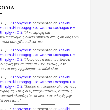
ΧΟΛΙΑ
 Αυγ 07
Anonymous
commented on
Anaklisi
wn Timitiki Proagogi Sto Vathmo Lochagou E A
th Yplgwn O S
:
“Η κατάφορη και
αναλαμβανόμενη αδικία απέναντι στους άνδρες ΕΜΘ
 1988 συνεχίζεται έλεος πια....”
 Αυγ 07
Anonymous
commented on
Anaklisi
wn Timitiki Proagogi Sto Vathmo Lochagou E A
th Yplgwn O S
:
“Ποιος σου φταίει που έδωσες
ελλήνιες για να μπεις σε ΙΕΚ? Πάντως με τα
σόντα σας, Αρχιλοχίας και πολύ είναι...”
 Αυγ 07
Anonymous
commented on
Anaklisi
wn Timitiki Proagogi Sto Vathmo Lochagou E A
th Yplgwn O S
:
“Μαύρο στα κοπροσκυλα της νέας
ογραφίας. Εμείς οι εξ Υπαξιωματικών, είμαστε η
τριπτική πλειοψηφία. Το 80%. Στις εκλογές μην
εί ούτε μια…”
 Αυγ 06
Anonymous
commented on
Anaklisi