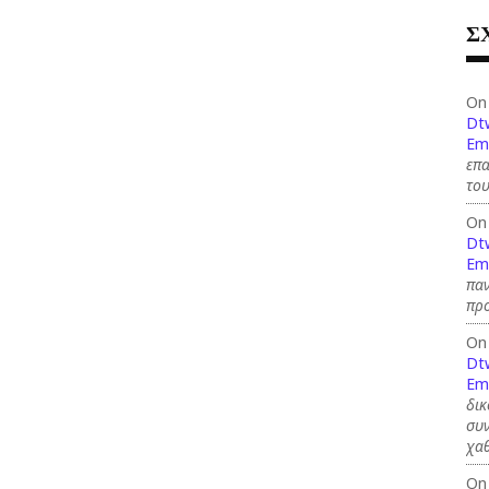
Σ
On
Dt
Em
επ
του
On
Dt
Em
παν
προ
On
Dt
Em
δικ
συν
χαθ
On