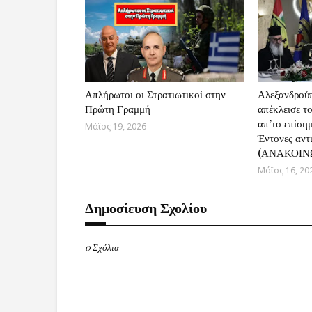
Απλήρωτοι οι Στρατιωτικοί στην
Αλεξανδρούπ
Πρώτη Γραμμή
απέκλεισε τ
απ’το επίση
Μάϊος 19, 2026
Έντονες αντ
(ΑΝΑΚΟΙΝ
Μάϊος 16, 20
Δημοσίευση Σχολίου
0 Σχόλια