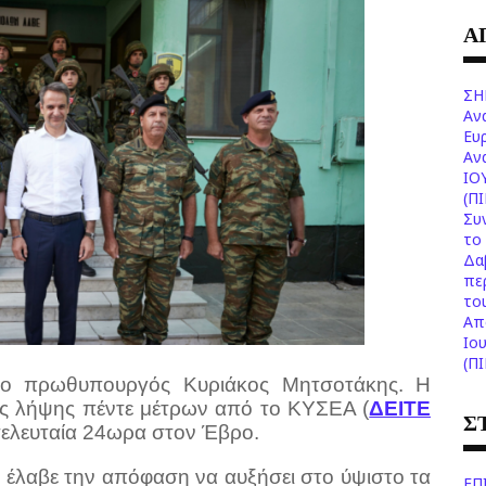
Α
ΣΗ
Αν
Ευ
Aν
ΙΟ
(Π
Συ
το 
Δα
πε
το
Aπ
Ιο
(Π
 πρωθυπουργός Κυριάκος Μητσοτάκης. Η
ης λήψης πέντε μέτρων από το ΚΥΣΕΑ (
ΔΕΙΤΕ
Σ
 τελευταία 24ωρα στον Έβρο.
 έλαβε την απόφαση να αυξήσει στο ύψιστο τα
ΕΠ