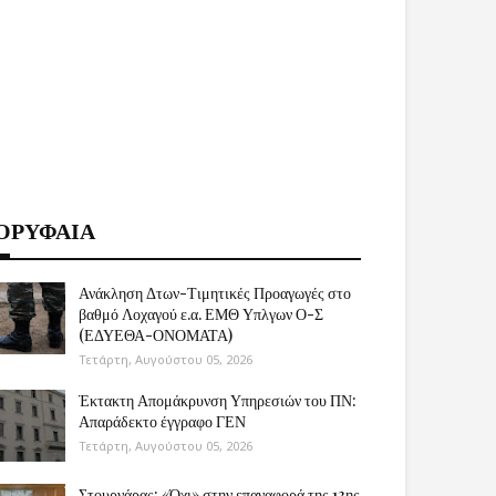
ΟΡΥΦΑΙΑ
Ανάκληση Δτων-Τιμητικές Προαγωγές στο
βαθμό Λοχαγού ε.α. ΕΜΘ Υπλγων Ο-Σ
(ΕΔΥΕΘΑ-ΟΝΟΜΑΤΑ)
Τετάρτη, Αυγούστου 05, 2026
Έκτακτη Απομάκρυνση Υπηρεσιών του ΠΝ:
Απαράδεκτο έγγραφο ΓΕΝ
Τετάρτη, Αυγούστου 05, 2026
Στουρνάρας: «Όχι» στην επαναφορά της 13ης