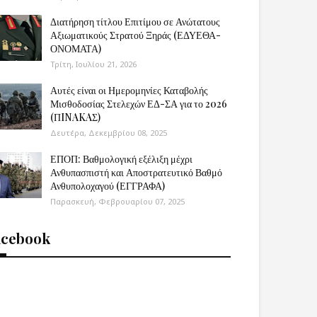
Διατήρηση τίτλου Επιτίμου σε Ανώτατους
Αξιωματικούς Στρατού Ξηράς (ΕΔΥΕΘΑ-
ΟΝΟΜΑΤΑ)
Τρίτη, Ιουλίου 21, 2026
Αυτές είναι οι Ημερομηνίες Καταβολής
Μισθοδοσίας Στελεχών ΕΔ-ΣΑ για το 2026
(ΠINAKAΣ)
Δευτέρα, Δεκεμβρίου 08, 2025
ΕΠΟΠ: Βαθμολογική εξέλιξη μέχρι
Ανθυπασπιστή και Αποστρατευτικό Βαθμό
Ανθυπολοχαγού (ΕΓΓΡΑΦΑ)
Παρασκευή, Φεβρουαρίου 07, 2025
acebook