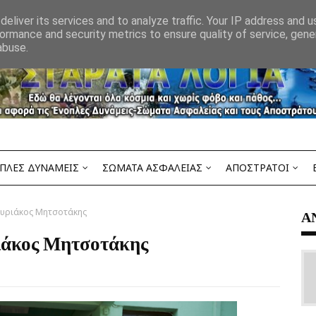
eliver its services and to analyze traffic. Your IP address and 
ormance and security metrics to ensure quality of service, gen
abuse.
ΠΛΕΣ ΔΥΝΑΜΕΙΣ
ΣΩΜΑΤΑ ΑΣΦΑΛΕΙΑΣ
ΑΠΟΣΤΡΑΤΟΙ
Κυριάκος Μητσοτάκης
Α
ιάκος Μητσοτάκης