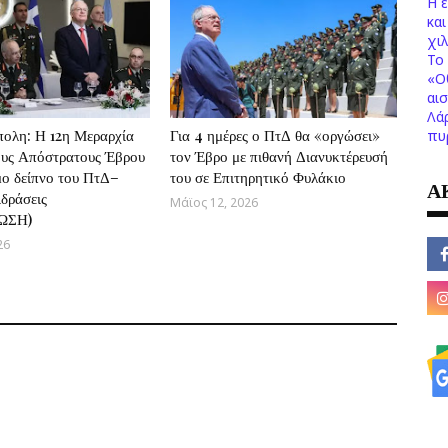
Η 
κα
χι
Το 
«Ο
αι
Λά
ολη: Η 12η Μεραρχία
Για 4 ημέρες ο ΠτΔ θα «οργώσει»
πυ
ους Απόστρατους Έβρου
τον Έβρο με πιθανή Διανυκτέρευσή
μο δείπνο του ΠτΔ–
του σε Επιτηρητικό Φυλάκιο
Α
ιδράσεις
Μάϊος 12, 2026
ΩΣΗ)
26