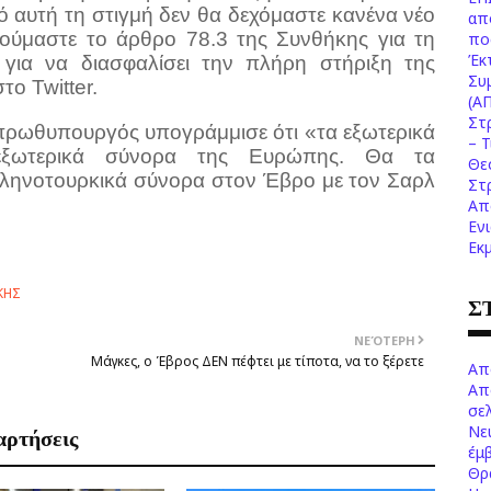
 αυτή τη στιγμή δεν θα δεχόμαστε κανένα νέο
απ
λούμαστε το άρθρο 78.3 της Συνθήκης για τη
πο
Έκ
για να διασφαλίσει την πλήρη στήριξη της
Συ
ο Twitter.
(Α
Στ
 πρωθυπουργός υπογράμμισε ότι «τα εξωτερικά
– 
εξωτερικά σύνορα της Ευρώπης. Θα τα
Θε
λληνοτουρκικά σύνορα στον Έβρο με τον Σαρλ
Στ
Απ
Εν
Εκ
ΚΗΣ
Σ
ΝΕΌΤΕΡΗ
Μάγκες, ο Έβρος ΔΕΝ πέφτει με τίποτα, να το ξέρετε
Απ
Απ
σελ
Νε
αρτήσεις
έμ
Θρ