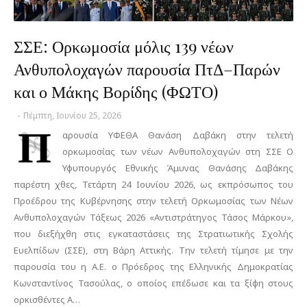
ΣΣΕ: Ορκωμοσία μόλις 139 νέων
Ανθυπολοχαγών παρουσία ΠτΔ–Παρών
και ο Μάκης Βορίδης (ΦΩΤΟ)
-
Πέμπτη, Ιουνίου 25, 2026
Π
αρουσία ΥΦΕΘΑ Θανάση Δαβάκη στην τελετή
ορκωμοσίας των νέων Ανθυπολοχαγών στη ΣΣΕ Ο
Υφυπουργός Εθνικής Άμυνας Θανάσης Δαβάκης
παρέστη χθες, Τετάρτη 24 Ιουνίου 2026, ως εκπρόσωπος του
Προέδρου της Κυβέρνησης στην τελετή Ορκωμοσίας των Νέων
Ανθυπολοχαγών Τάξεως 2026 «Αντιστράτηγος Τάσος Μάρκου»,
που διεξήχθη στις εγκαταστάσεις της Στρατιωτικής Σχολής
Ευελπίδων (ΣΣΕ), στη Βάρη Αττικής. Την τελετή τίμησε με την
παρουσία του η Α.Ε. ο Πρόεδρος της Ελληνικής Δημοκρατίας
Κωνσταντίνος Τασούλας, ο οποίος επέδωσε και τα ξίφη στους
ορκισθέντες Α…