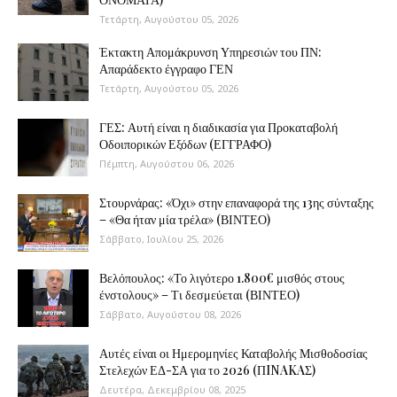
Τετάρτη, Αυγούστου 05, 2026
Έκτακτη Απομάκρυνση Υπηρεσιών του ΠΝ:
Απαράδεκτο έγγραφο ΓΕΝ
Τετάρτη, Αυγούστου 05, 2026
ΓΕΣ: Αυτή είναι η διαδικασία για Προκαταβολή
Οδοιπορικών Εξόδων (ΕΓΓΡΑΦΟ)
Πέμπτη, Αυγούστου 06, 2026
Στουρνάρας: «Όχι» στην επαναφορά της 13ης σύνταξης
– «Θα ήταν μία τρέλα» (ΒΙΝΤΕΟ)
Σάββατο, Ιουλίου 25, 2026
Βελόπουλος: «Το λιγότερο 1.800€ μισθός στους
ένστολους» – Τι δεσμεύεται (ΒΙΝΤΕΟ)
Σάββατο, Αυγούστου 08, 2026
Αυτές είναι οι Ημερομηνίες Καταβολής Μισθοδοσίας
Στελεχών ΕΔ-ΣΑ για το 2026 (ΠINAKAΣ)
Δευτέρα, Δεκεμβρίου 08, 2025