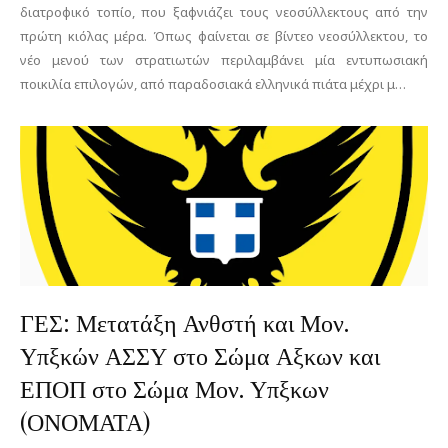
διατροφικό τοπίο, που ξαφνιάζει τους νεοσύλλεκτους από την
πρώτη κιόλας μέρα. Όπως φαίνεται σε βίντεο νεοσύλλεκτου, το
νέο μενού των στρατιωτών περιλαμβάνει μία εντυπωσιακή
ποικιλία επιλογών, από παραδοσιακά ελληνικά πιάτα μέχρι μ…
ΓΕΣ: Μετατάξη Ανθστή και Μον.
Υπξκών ΑΣΣΥ στο Σώμα Αξκων και
ΕΠΟΠ στο Σώμα Μον. Υπξκων
(ΟΝΟΜΑΤΑ)