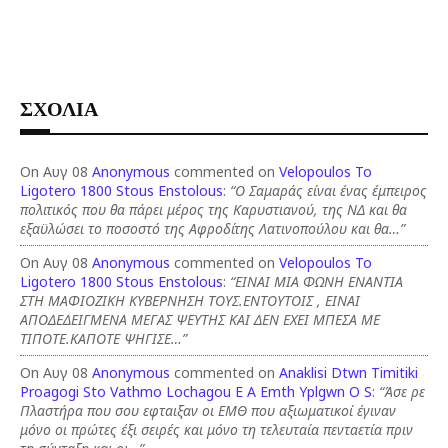
ΣΧΟΛΙΑ
On Αυγ 08
Anonymous
commented on
Velopoulos To
Ligotero 1800 Stous Enstolous
:
“Ο Σαμαράς είναι ένας έμπειρος
πολιτικός που θα πάρει μέρος της Καρυστιανού, της ΝΔ και θα
εξαϋλώσει το ποσοστό της Αφροδίτης Λατινοπούλου και θα…”
On Αυγ 08
Anonymous
commented on
Velopoulos To
Ligotero 1800 Stous Enstolous
:
“ΕΙΝΑΙ ΜΙΑ ΦΩΝΗ ΕΝΑΝΤΙΑ
ΣΤΗ ΜΑΦΙΟΖΙΚΗ ΚΥΒΕΡΝΗΣΗ ΤΟΥΣ.ΕΝΤΟΥΤΟΙΣ , ΕΙΝΑΙ
ΑΠΟΔΕΔΕΙΓΜΕΝΑ ΜΕΓΑΣ ΨΕΥΤΗΣ ΚΑΙ ΔΕΝ ΕΧΕΙ ΜΠΕΣΑ ΜΕ
ΤΙΠΟΤΕ.ΚΑΠΟΤΕ ΨΗΓΙΣΕ…”
On Αυγ 08
Anonymous
commented on
Anaklisi Dtwn Timitiki
Proagogi Sto Vathmo Lochagou E A Emth Yplgwn O S
:
“Άσε ρε
Πλαστήρα που σου εφταιξαν οι ΕΜΘ που αξιωματικοί έγιναν
μόνο οι πρώτες έξι σειρές και μόνο τη τελευταία πενταετία πριν