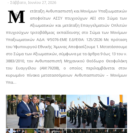
-
Σάββατο, Ιουνίου 27, 2026
Μ
ετάταξη Ανθυπασπιστή και Μονίμων Υπαξιωματικών
αποφοίτων ΑΣΣΥ πτυχιούχων ΑΕΙ στο Σώμα των
Αξιωματικών και μετάταξη Επαγγελματιών Οπλιτών
πτυχιούχων τριτοβάθμιας εκπαίδευσης στο Σώμα των Μονίμων
Υπαξιωματικών ΑΔΑ: Ψ5076-ΕΜΕ ΕΔΥΕΘΑ: 125/2026 Με πρόταση
του Υφυπουργού Εθνικής Άμυνας Αποφασίζουμε 1. Μετατάσσουμε
στο Σώμα των Αξιωματικών, σύμφωνα με τα άρθρα 9 έως 13 του ν.
3883/2010, τον Ανθυπασπιστή Μηχανικού Θεόδωρο Θεοφυλάκη
του Ευαγγέλου (ΑΜ:79208), ο οποίος περιλαμβάνεται στον
κυρωμένο πίνακα μετατασσόμενων Ανθυπασπιστών – Μονίμων
Υπα…