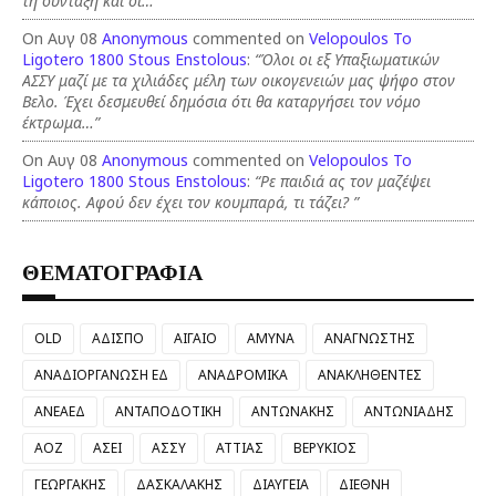
τη σύνταξη και οι…”
On Αυγ 08
Anonymous
commented on
Velopoulos To
Ligotero 1800 Stous Enstolous
:
“Όλοι οι εξ Υπαξιωματικών
ΑΣΣΥ μαζί με τα χιλιάδες μέλη των οικογενειών μας ψήφο στον
Βελο. Έχει δεσμευθεί δημόσια ότι θα καταργήσει τον νόμο
έκτρωμα…”
On Αυγ 08
Anonymous
commented on
Velopoulos To
Ligotero 1800 Stous Enstolous
:
“Ρε παιδιά ας τον μαζέψει
κάποιος. Αφού δεν έχει τον κουμπαρά, τι τάζει? ”
ΘΕΜΑΤΟΓΡΑΦΙΑ
OLD
ΑΔΙΣΠΟ
ΑΙΓΑΙΟ
ΑΜΥΝΑ
ΑΝΑΓΝΩΣΤΗΣ
ΑΝΑΔΙΟΡΓΑΝΩΣΗ ΕΔ
ΑΝΑΔΡΟΜΙΚΑ
ΑΝΑΚΛΗΘΕΝΤΕΣ
ΑΝΕΑΕΔ
ΑΝΤΑΠΟΔΟΤΙΚΗ
ΑΝΤΩΝΑΚΗΣ
ΑΝΤΩΝΙΑΔΗΣ
ΑΟΖ
ΑΣΕΙ
ΑΣΣΥ
ΑΤΤΙΑΣ
ΒΕΡΥΚΙΟΣ
ΓΕΩΡΓΑΚΗΣ
ΔΑΣΚΑΛΑΚΗΣ
ΔΙΑΥΓΕΙΑ
ΔΙΕΘΝΗ